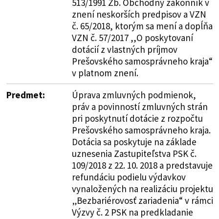
513/1991 Zb. Obchodný zákonník v
znení neskorších predpisov a VZN
č. 65/2018, ktorým sa mení a dopĺňa
VZN č. 57/2017 ,,O poskytovaní
dotácií z vlastných príjmov
Prešovského samosprávneho kraja“
v platnom znení.
Predmet:
Úprava zmluvných podmienok,
práv a povinností zmluvných strán
pri poskytnutí dotácie z rozpočtu
Prešovského samosprávneho kraja.
Dotácia sa poskytuje na základe
uznesenia Zastupiteľstva PSK č.
109/2018 z 22. 10. 2018 a predstavuje
refundáciu podielu výdavkov
vynaložených na realizáciu projektu
„Bezbariérovosť zariadenia“ v rámci
Výzvy č. 2 PSK na predkladanie