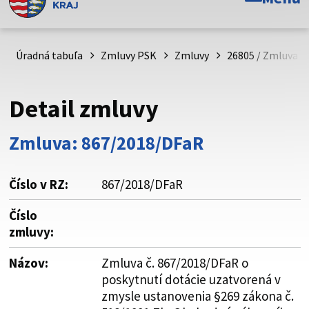
Toto je oficiálna webová stránka Prešovského
samosprávneho kraja. Oficiálne stránky využívajú doménu
psk.sk.
Úradná tabuľa
Zmluvy PSK
Zmluvy
26805 / Zmluva č
Táto stránka je zabezpečená
Detail zmluvy
Buďte pozorní a vždy sa uistite, že zdieľate informácie iba
cez zabezpečenú webovú stránku. Zabezpečená stránka
Zmluva: 867/2018/DFaR
vždy začína https:// pred názvom domény webového sídla.
Číslo v RZ:
867/2018/DFaR
Číslo
zmluvy:
Názov:
Zmluva č. 867/2018/DFaR o
poskytnutí dotácie uzatvorená v
zmysle ustanovenia §269 zákona č.