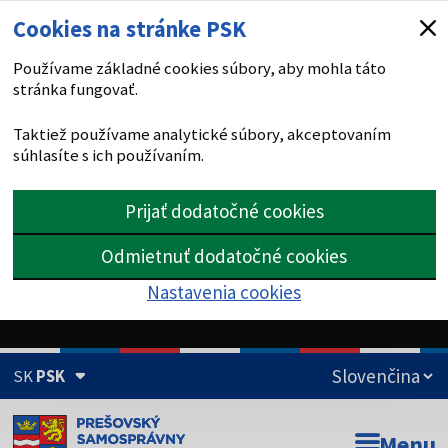
Cookies na stránke PSK
Používame základné cookies súbory, aby mohla táto
stránka fungovať.
Taktiež používame analytické súbory, akceptovaním
súhlasíte s ich používaním.
Prijať dodatočné cookies
Odmietnuť dodatočné cookies
Nastavenia cookies
SK
PSK
Doména psk.sk je oficiálna
Menu