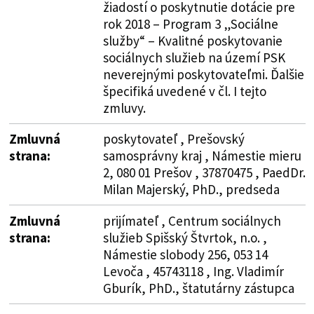
žiadostí o poskytnutie dotácie pre
rok 2018 – Program 3 „Sociálne
služby“ – Kvalitné poskytovanie
sociálnych služieb na území PSK
neverejnými poskytovateľmi. Ďalšie
špecifiká uvedené v čl. I tejto
zmluvy.
Zmluvná
poskytovateľ , Prešovský
strana:
samosprávny kraj , Námestie mieru
2, 080 01 Prešov , 37870475 , PaedDr.
Milan Majerský, PhD., predseda
Zmluvná
prijímateľ , Centrum sociálnych
strana:
služieb Spišský Štvrtok, n.o. ,
Námestie slobody 256, 053 14
Levoča , 45743118 , Ing. Vladimír
Gburík, PhD., štatutárny zástupca