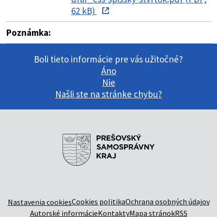
62 kB)
Poznámka:
Boli tieto informácie pre vás užitočné?
Áno
Nie
Našli ste na stránke chybu?
Cookies politika
Ochrana osobných údajov
Nastavenia cookies
Autorské informácie
Kontakty
Mapa stránok
RSS