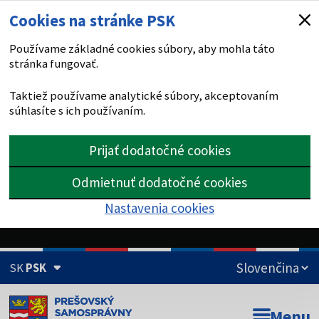
Cookies na stránke PSK
Používame základné cookies súbory, aby mohla táto
stránka fungovať.
Taktiež používame analytické súbory, akceptovaním
súhlasíte s ich používaním.
Prijať dodatočné cookies
Odmietnuť dodatočné cookies
Nastavenia cookies
SK
PSK
Doména psk.sk je oficiálna
Menu