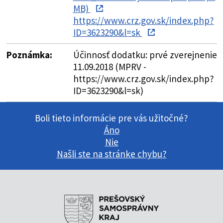
MB)
https://www.crz.gov.sk/index.php?
ID=3623290&l=sk
Poznámka:
Účinnosť dodatku: prvé zverejnenie
11.09.2018 (MPRV -
https://www.crz.gov.sk/index.php?
ID=3623290&l=sk)
Boli tieto informácie pre vás užitočné?
Áno
Nie
Našli ste na stránke chybu?