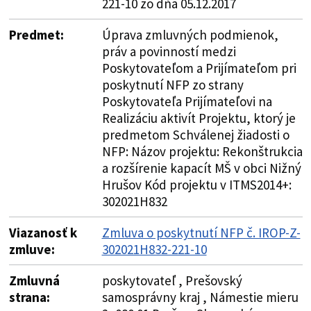
221-10 zo dňa 05.12.2017
Predmet:
Úprava zmluvných podmienok,
práv a povinností medzi
Poskytovateľom a Prijímateľom pri
poskytnutí NFP zo strany
Poskytovateľa Prijímateľovi na
Realizáciu aktivít Projektu, ktorý je
predmetom Schválenej žiadosti o
NFP: Názov projektu: Rekonštrukcia
a rozšírenie kapacít MŠ v obci Nižný
Hrušov Kód projektu v ITMS2014+:
302021H832
Viazanosť k
Zmluva o poskytnutí NFP č. IROP-Z-
zmluve:
302021H832-221-10
Zmluvná
poskytovateľ , Prešovský
strana:
samosprávny kraj , Námestie mieru