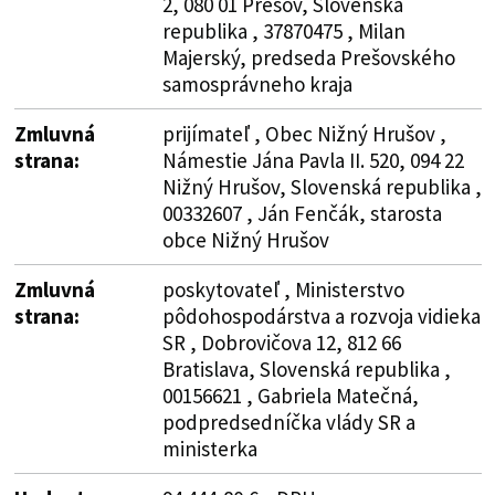
2, 080 01 Prešov, Slovenská
republika , 37870475 , Milan
Majerský, predseda Prešovského
samosprávneho kraja
Zmluvná
prijímateľ , Obec Nižný Hrušov ,
strana:
Námestie Jána Pavla II. 520, 094 22
Nižný Hrušov, Slovenská republika ,
00332607 , Ján Fenčák, starosta
obce Nižný Hrušov
Zmluvná
poskytovateľ , Ministerstvo
strana:
pôdohospodárstva a rozvoja vidieka
SR , Dobrovičova 12, 812 66
Bratislava, Slovenská republika ,
00156621 , Gabriela Matečná,
podpredsedníčka vlády SR a
ministerka