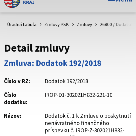
Toto je oficiálna webová stránka Prešovského
samosprávneho kraja. Oficiálne stránky využívajú doménu
psk.sk.
Úradná tabuľa
Zmluvy PSK
Zmluvy
26800 / Dodatok 
Táto stránka je zabezpečená
Detail zmluvy
Buďte pozorní a vždy sa uistite, že zdieľate informácie iba
cez zabezpečenú webovú stránku. Zabezpečená stránka
Zmluva: Dodatok 192/2018
vždy začína https:// pred názvom domény webového sídla.
Číslo v RZ:
Dodatok 192/2018
Číslo
IROP-D1-302021H832-221-10
dodatku:
Názov:
Dodatok č. 1 k Zmluve o poskytnutí
nenávratného finančného
príspevku č. IROP-Z-302021H832-