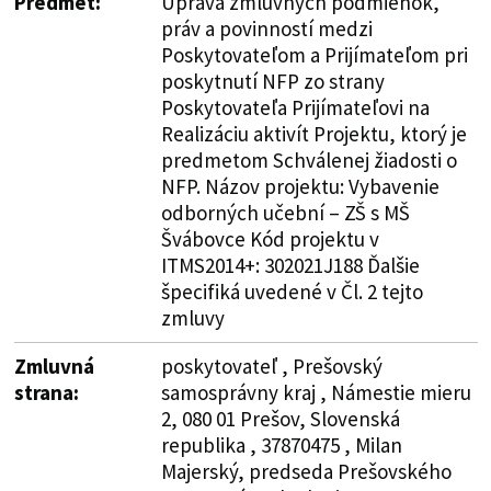
Predmet:
Úprava zmluvných podmienok,
práv a povinností medzi
Poskytovateľom a Prijímateľom pri
poskytnutí NFP zo strany
Poskytovateľa Prijímateľovi na
Realizáciu aktivít Projektu, ktorý je
predmetom Schválenej žiadosti o
NFP. Názov projektu: Vybavenie
odborných učební – ZŠ s MŠ
Švábovce Kód projektu v
ITMS2014+: 302021J188 Ďalšie
špecifiká uvedené v Čl. 2 tejto
zmluvy
Zmluvná
poskytovateľ , Prešovský
strana:
samosprávny kraj , Námestie mieru
2, 080 01 Prešov, Slovenská
republika , 37870475 , Milan
Majerský, predseda Prešovského