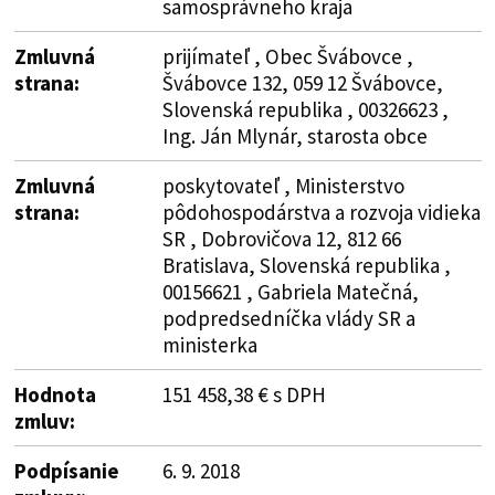
samosprávneho kraja
Zmluvná
prijímateľ , Obec Švábovce ,
strana:
Švábovce 132, 059 12 Švábovce,
Slovenská republika , 00326623 ,
Ing. Ján Mlynár, starosta obce
Zmluvná
poskytovateľ , Ministerstvo
strana:
pôdohospodárstva a rozvoja vidieka
SR , Dobrovičova 12, 812 66
Bratislava, Slovenská republika ,
00156621 , Gabriela Matečná,
podpredsedníčka vlády SR a
ministerka
Hodnota
151 458,38 € s DPH
zmluv:
Podpísanie
6. 9. 2018