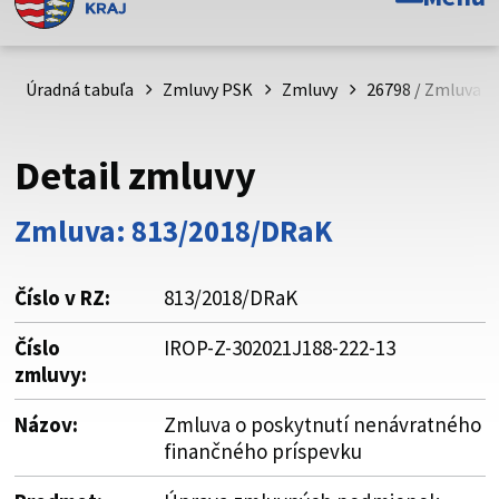
Toto je oficiálna webová stránka Prešovského
samosprávneho kraja. Oficiálne stránky využívajú doménu
psk.sk.
Úradná tabuľa
Zmluvy PSK
Zmluvy
26798 / Zmluva o
Táto stránka je zabezpečená
Detail zmluvy
Buďte pozorní a vždy sa uistite, že zdieľate informácie iba
cez zabezpečenú webovú stránku. Zabezpečená stránka
Zmluva: 813/2018/DRaK
vždy začína https:// pred názvom domény webového sídla.
Číslo v RZ:
813/2018/DRaK
Číslo
IROP-Z-302021J188-222-13
zmluvy:
Názov:
Zmluva o poskytnutí nenávratného
finančného príspevku