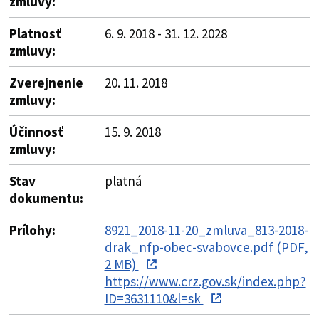
zmluvy:
Platnosť
6. 9. 2018 - 31. 12. 2028
zmluvy:
Zverejnenie
20. 11. 2018
zmluvy:
Účinnosť
15. 9. 2018
zmluvy:
Stav
platná
dokumentu:
Prílohy:
8921_2018-11-20_zmluva_813-2018-
drak_nfp-obec-svabovce.pdf (PDF,
2 MB)
https://www.crz.gov.sk/index.php?
ID=3631110&l=sk