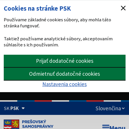
Cookies na stránke PSK
Používame základné cookies súbory, aby mohla táto
stránka fungovať.
Taktiež používame analytické súbory, akceptovaním
súhlasíte s ich používaním.
Prijať dodatočné cookies
Odmietnuť dodatočné cookies
Nastavenia cookies
SK
PSK
Doména psk.sk je oficiálna
Menu