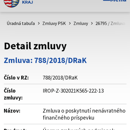
Toto je oficiálna webová stránka Prešovského
samosprávneho kraja. Oficiálne stránky využívajú doménu
psk.sk.
Úradná tabuľa
Zmluvy PSK
Zmluvy
26795 / Zmluva o
Táto stránka je zabezpečená
Detail zmluvy
Buďte pozorní a vždy sa uistite, že zdieľate informácie iba
cez zabezpečenú webovú stránku. Zabezpečená stránka
Zmluva: 788/2018/DRaK
vždy začína https:// pred názvom domény webového sídla.
Číslo v RZ:
788/2018/DRaK
Číslo
IROP-Z-302021K565-222-13
zmluvy:
Názov:
Zmluva o poskytnutí nenávratného
finančného príspevku