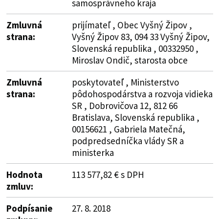
samosprávneho kraja
Zmluvná
prijímateľ , Obec Vyšný Žipov ,
strana:
Vyšný Žipov 83, 094 33 Vyšný Žipov,
Slovenská republika , 00332950 ,
Miroslav Ondič, starosta obce
Zmluvná
poskytovateľ , Ministerstvo
strana:
pôdohospodárstva a rozvoja vidieka
SR , Dobrovičova 12, 812 66
Bratislava, Slovenská republika ,
00156621 , Gabriela Matečná,
podpredsedníčka vlády SR a
ministerka
Hodnota
113 577,82 € s DPH
zmluv:
Podpísanie
27. 8. 2018