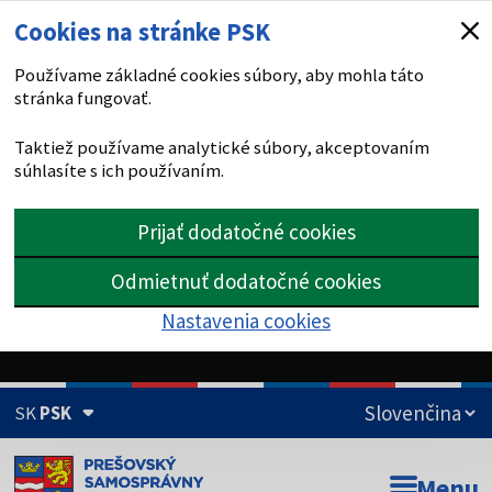
Cookies na stránke PSK
Používame základné cookies súbory, aby mohla táto
stránka fungovať.
Taktiež používame analytické súbory, akceptovaním
súhlasíte s ich používaním.
Prijať dodatočné cookies
Odmietnuť dodatočné cookies
Nastavenia cookies
SK
PSK
Doména psk.sk je oficiálna
Menu