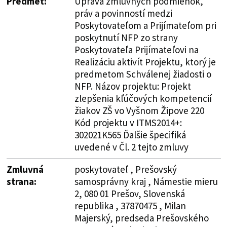
Predmet:
Úprava zmluvných podmienok,
práv a povinností medzi
Poskytovateľom a Prijímateľom pri
poskytnutí NFP zo strany
Poskytovateľa Prijímateľovi na
Realizáciu aktivít Projektu, ktorý je
predmetom Schválenej žiadosti o
NFP. Názov projektu: Projekt
zlepšenia kľúčových kompetencií
žiakov ZŠ vo Vyšnom Žipove 220
Kód projektu v ITMS2014+:
302021K565 Ďalšie špecifiká
uvedené v Čl. 2 tejto zmluvy
Zmluvná
poskytovateľ , Prešovský
strana:
samosprávny kraj , Námestie mieru
2, 080 01 Prešov, Slovenská
republika , 37870475 , Milan
Majerský, predseda Prešovského