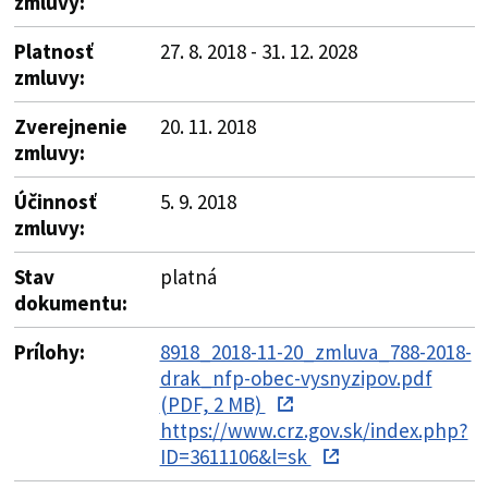
zmluvy:
Platnosť
27. 8. 2018 - 31. 12. 2028
zmluvy:
Zverejnenie
20. 11. 2018
zmluvy:
Účinnosť
5. 9. 2018
zmluvy:
Stav
platná
dokumentu:
Prílohy:
8918_2018-11-20_zmluva_788-2018-
drak_nfp-obec-vysnyzipov.pdf
(PDF, 2 MB)
https://www.crz.gov.sk/index.php?
ID=3611106&l=sk