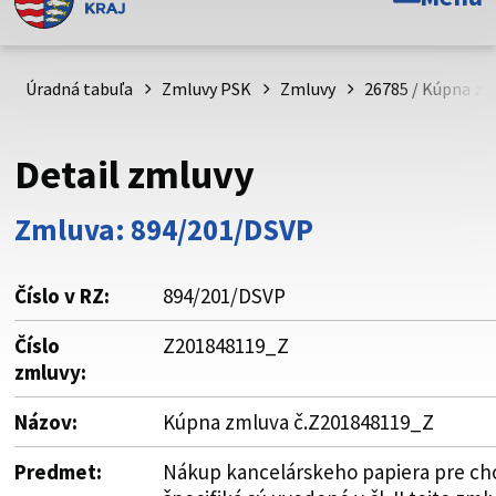
Toto je oficiálna webová stránka Prešovského
samosprávneho kraja. Oficiálne stránky využívajú doménu
psk.sk.
Úradná tabuľa
Zmluvy PSK
Zmluvy
26785 / Kúpna zm
Táto stránka je zabezpečená
Detail zmluvy
Buďte pozorní a vždy sa uistite, že zdieľate informácie iba
cez zabezpečenú webovú stránku. Zabezpečená stránka
Zmluva: 894/201/DSVP
vždy začína https:// pred názvom domény webového sídla.
Číslo v RZ:
894/201/DSVP
Číslo
Z201848119_Z
zmluvy:
Názov:
Kúpna zmluva č.Z201848119_Z
Predmet:
Nákup kancelárskeho papiera pre cho