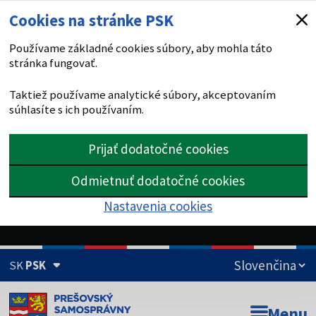
Cookies na stránke PSK
Používame základné cookies súbory, aby mohla táto
stránka fungovať.
Taktiež používame analytické súbory, akceptovaním
súhlasíte s ich používaním.
Prijať dodatočné cookies
Odmietnuť dodatočné cookies
Nastavenia cookies
SK
PSK
Doména psk.sk je oficiálna
Menu