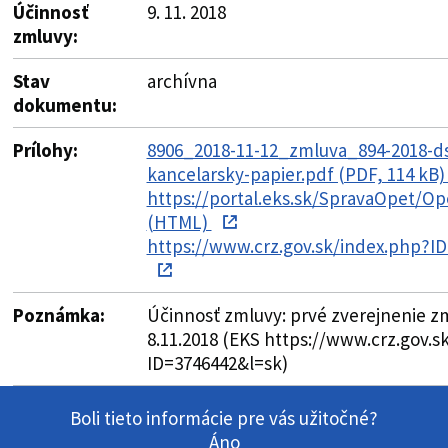
Účinnosť
9. 11. 2018
zmluvy:
Stav
archívna
dokumentu:
Prílohy:
8906_2018-11-12_zmluva_894-2018-
kancelarsky-papier.pdf (PDF, 114 kB
https://portal.eks.sk/SpravaOpet/Op
(HTML)
https://www.crz.gov.sk/index.php?I
Poznámka:
Účinnosť zmluvy: prvé zverejnenie z
8.11.2018 (EKS https://www.crz.gov.s
ID=3746442&l=sk)
Boli tieto informácie pre vás užitočné?
Áno