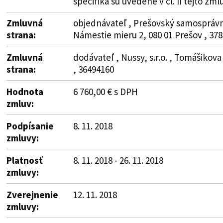
špecifiká sú uvedené v čl. II tejto zml
Zmluvná
objednávateľ , Prešovský samosprávny
strana:
Námestie mieru 2, 080 01 Prešov , 37
Zmluvná
dodávateľ , Nussy, s.r.o. , Tomášikova
strana:
, 36494160
Hodnota
6 760,00 € s DPH
zmluv:
Podpísanie
8. 11. 2018
zmluvy:
Platnosť
8. 11. 2018 - 26. 11. 2018
zmluvy:
Zverejnenie
12. 11. 2018
zmluvy: