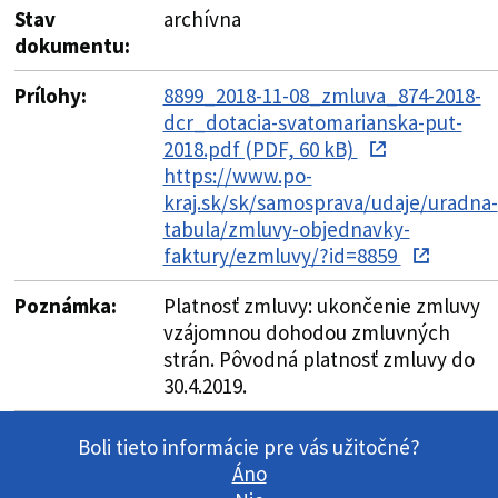
Stav
archívna
dokumentu:
Prílohy:
8899_2018-11-08_zmluva_874-2018-
dcr_dotacia-svatomarianska-put-
2018.pdf (PDF, 60 kB)
https://www.po-
kraj.sk/sk/samosprava/udaje/uradna-
tabula/zmluvy-objednavky-
faktury/ezmluvy/?id=8859
Poznámka:
Platnosť zmluvy: ukončenie zmluvy
vzájomnou dohodou zmluvných
strán. Pôvodná platnosť zmluvy do
30.4.2019.
Boli tieto informácie pre vás užitočné?
Áno