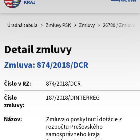
Toto je oficiálna webová stránka Prešovského
samosprávneho kraja. Oficiálne stránky využívajú doménu
psk.sk.
Úradná tabuľa
Zmluvy PSK
Zmluvy
26780 / Zmluva o
Táto stránka je zabezpečená
Detail zmluvy
Buďte pozorní a vždy sa uistite, že zdieľate informácie iba
cez zabezpečenú webovú stránku. Zabezpečená stránka
Zmluva: 874/2018/DCR
vždy začína https:// pred názvom domény webového sídla.
Číslo v RZ:
874/2018/DCR
Číslo
187/2018/DINTERREG
zmluvy:
Názov:
Zmluva o poskytnutí dotácie z
rozpočtu Prešovského
samosprávneho kraja