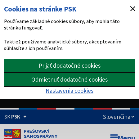
Cookies na stránke PSK
Používame základné cookies súbory, aby mohla táto
stránka fungovať.
Taktiež používame analytické súbory, akceptovaním
súhlasíte s ich používaním.
Prijať dodatočné cookies
Odmietnuť dodatočné cookies
Nastavenia cookies
SK
PSK
Doména psk.sk je oficiálna
Menu