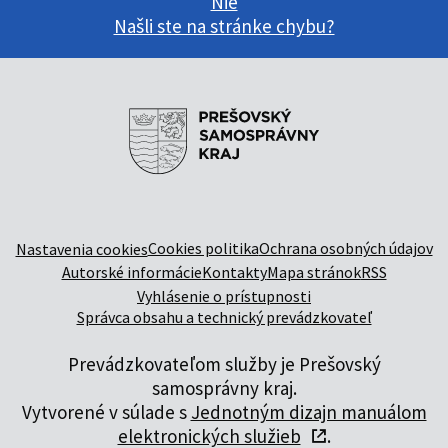
Nie
Našli ste na stránke chybu?
Cookies politika
Ochrana osobných údajov
Nastavenia cookies
Autorské informácie
Kontakty
Mapa stránok
RSS
Vyhlásenie o prístupnosti
Správca obsahu a technický prevádzkovateľ
Prevádzkovateľom služby je Prešovský
samosprávny kraj.
Vytvorené v súlade s
Jednotným dizajn manuálom
elektronických služieb
.