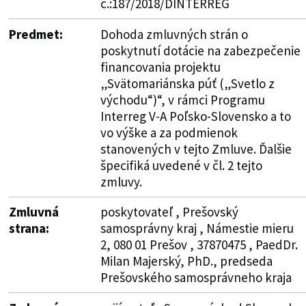
č.:187/2018/DINTERREG
Predmet:
Dohoda zmluvných strán o
poskytnutí dotácie na zabezpečenie
financovania projektu
„Svätomariánska púť („Svetlo z
východu“)“, v rámci Programu
Interreg V-A Poľsko-Slovensko a to
vo výške a za podmienok
stanovených v tejto Zmluve. Ďalšie
špecifiká uvedené v čl. 2 tejto
zmluvy.
Zmluvná
poskytovateľ , Prešovský
strana:
samosprávny kraj , Námestie mieru
2, 080 01 Prešov , 37870475 , PaedDr.
Milan Majerský, PhD., predseda
Prešovského samosprávneho kraja