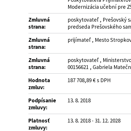
Modernizácia učební pre ZŠ
Zmluvná
poskytovateľ , Prešovský s
strana:
predseda Prešovského sam
Zmluvná
prijímateľ , Mesto Stropko
strana:
Zmluvná
poskytovateľ , Ministerstvo
strana:
00156621 , Gabriela Mateč
Hodnota
187 708,89 € s DPH
zmluv:
Podpísanie
13. 8. 2018
zmluvy:
Platnosť
13. 8. 2018 - 31. 12. 2028
zmluvy: