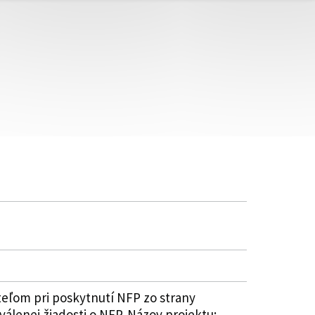
eľom pri poskytnutí NFP zo strany
válenej žiadosti o NFP. Názov projektu: