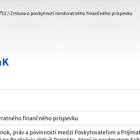
752 / Zmluva o poskytnutí nenávratného finančného príspevku
aK
vratného finančného príspevku
k, práv a povinností medzi Poskytovateľom a Prijímat
i na Realizáciu aktivít Projektu, ktorý je predmetom Sch