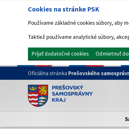
Cookies na stránke PSK
Používame základné cookies súbory, aby mo
Taktiež používame analytické súbory, akcep
Prijať dodatočné cookies
Odmietnuť do
PRESKOČIŤ NA HLAVNÝ OBSAH
Oficiálna stránka
Prešovského samosprávn
Doména psk.sk je oficiálna
Toto je oficiálna webová stránka Prešovsk
Oficiálne stránky využívajú doménu psk.sk.
S