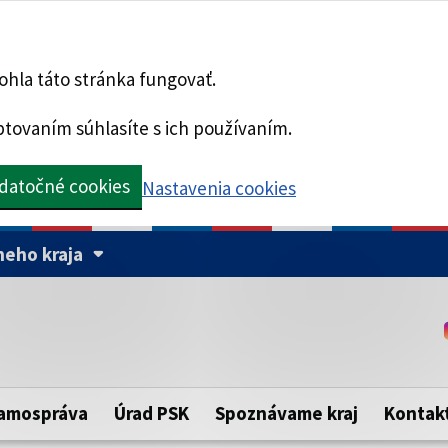
hla táto stránka fungovať.
tovaním súhlasíte s ich používaním.
datočné cookies
Nastavenia cookies
eho kraja
Táto stránka je zabezpe
Buďte pozorní a vždy sa ui
ého samosprávneho kraja.
zabezpečenú webovú strá
https:// pred názvom dom
amospráva
Úrad PSK
Spoznávame kraj
Kontak