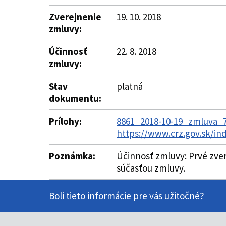
Zverejnenie
19. 10. 2018
zmluvy:
Účinnosť
22. 8. 2018
zmluvy:
Stav
platná
dokumentu:
Prílohy:
8861_2018-10-19_zmluva_7
https://www.crz.gov.sk/i
Poznámka:
Účinnosť zmluvy: Prvé zver
súčasťou zmluvy.
Boli tieto informácie pre vás užitočné?