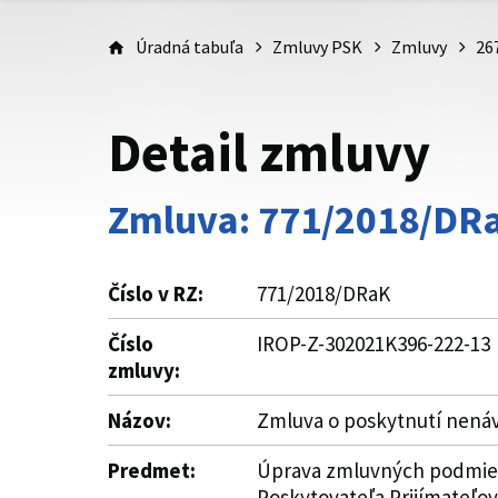
Úradná tabuľa
Zmluvy PSK
Zmluvy
26
Detail zmluvy
Zmluva: 771/2018/DR
Číslo v RZ:
771/2018/DRaK
Číslo
IROP-Z-302021K396-222-13
zmluvy:
Názov:
Zmluva o poskytnutí nená
Predmet:
Úprava zmluvných podmieno
Poskytovateľa Prijímateľov