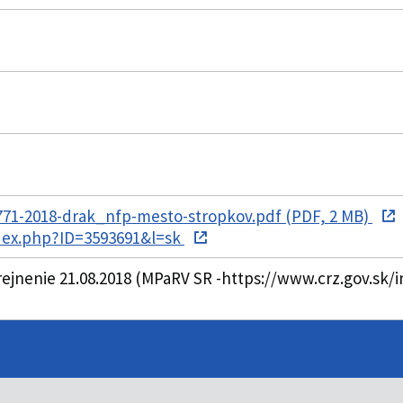
71-2018-drak_nfp-mesto-stropkov.pdf (PDF, 2 MB)
ndex.php?ID=3593691&l=sk
ejnenie 21.08.2018 (MPaRV SR -https://www.crz.gov.sk/