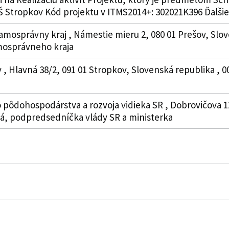
 Stropkov Kód projektu v ITMS2014+: 302021K396 Ďalšie 
amosprávny kraj , Námestie mieru 2, 080 01 Prešov, Slov
osprávneho kraja
v , Hlavná 38/2, 091 01 Stropkov, Slovenská republika ,
 pôdohospodárstva a rozvoja vidieka SR , Dobrovičova 12
ná, podpredsedníčka vlády SR a ministerka