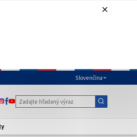
čená
ODKAZ SA OTVORÍ NA NOVEJ KARTE
ODKAZ SA OTVORÍ NA NOVEJ KARTE
ODKAZ SA OTVORÍ NA NOVEJ KARTE
stite, že zdieľate informácie iba cez
nku. Zabezpečená stránka vždy začína
ény webového sídla.
ty