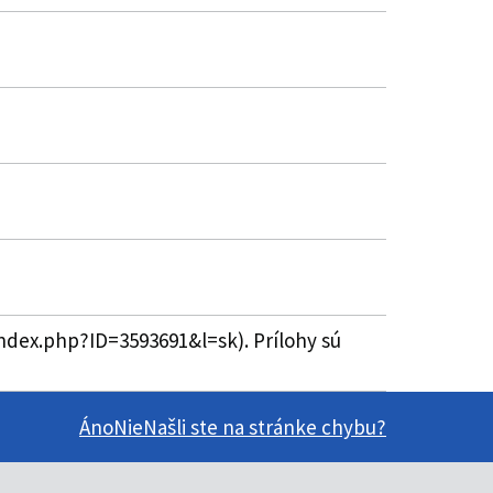
index.php?ID=3593691&l=sk). Prílohy sú
Áno
Nie
Našli ste na stránke chybu?