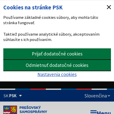
Cookies na stránke PSK
Používame základné cookies súbory, aby mohla táto
stránka fungovať.
Taktiež používame analytické súbory, akceptovaním
súhlasíte s ich používaním.
Prijať dodatočné cookies
Odmietnuť dodatočné cookies
Nastavenia cookies
SK
PSK
Doména psk.sk je oficiálna
Menu