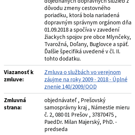
dojednaných dopravných služieb z
dôvodu zmeny cestovného
poriadku, ktorá bola nariadená
dopravným správnym orgánom dňa
01.09.2018 a spočíva v zavedení
žiackych spojov pre obce Mlynčeky,
Tvarožná, Doľany, Buglovce a späť.
Ďalšie špecifiká uvedené v čl. II.
tohto dodatku.
Viazanosť k
Zmluva o službách vo verejnom
zmluve:
záujme na roky 2009 - 2018 - Úplné
znenie 140/2009/OOD
Zmluvná
objednávateľ , Prešovský
strana:
samosprávny kraj , Námestie mieru
č. 2, 080 01 Prešov , 37870475 ,
PaedDr. Milan Majerský, PhD. -
predseda