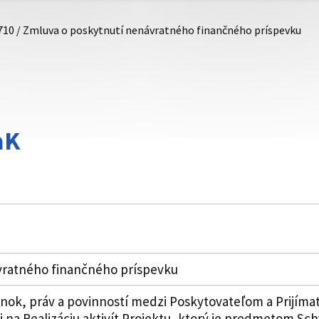
710 / Zmluva o poskytnutí nenávratného finančného príspevku
aK
vratného finančného príspevku
k, práv a povinností medzi Poskytovateľom a Prijímat
i na Realizáciu aktivít Projektu, ktorý je predmetom Sch