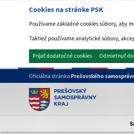
Cookies na stránke PSK
Používame základné cookies súbory, aby mo
Taktiež používame analytické súbory, akcep
Prijať dodatočné cookies
Odmietnuť do
PRESKOČIŤ NA HLAVNÝ OBSAH
Oficiálna stránka
Prešovského samosprávn
Doména psk.sk je oficiálna
Toto je oficiálna webová stránka Prešovsk
Oficiálne stránky využívajú doménu psk.sk.
S