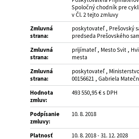
Spoločný chodník pre cykli
v Čl. 2 tejto zmluvy
Zmluvná
poskytovateľ , Prešovský s
strana:
predseda Prešovského sam
Zmluvná
prijímateľ , Mesto Svit , H
strana:
mesta
Zmluvná
poskytovateľ , Ministerstvo
strana:
00156621 , Gabriela Mateč
Hodnota
493 550,95 € s DPH
zmluv:
Podpísanie
10. 8. 2018
zmluvy:
Platnosť
10. 8. 2018 - 31. 12. 2028