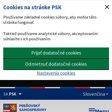
Cookies na stránke PSK
Používame základné cookies súbory, aby mohla táto
stránka fungovať.
Taktiež používame analytické súbory, akceptovaním
súhlasíte s ich používaním.
Prijať dodatočné cookies
Odmietnuť dodatočné cookies
Nastavenia cookies
SK
PSK
Doména psk.sk je oficiálna
Menu