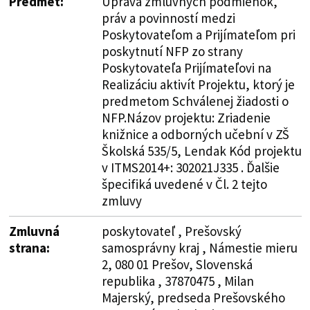
Predmet:
Úprava zmluvných podmienok,
práv a povinností medzi
Poskytovateľom a Prijímateľom pri
poskytnutí NFP zo strany
Poskytovateľa Prijímateľovi na
Realizáciu aktivít Projektu, ktorý je
predmetom Schválenej žiadosti o
NFP.Názov projektu: Zriadenie
knižnice a odborných učební v ZŠ
Školská 535/5, Lendak Kód projektu
v ITMS2014+: 302021J335 . Ďalšie
špecifiká uvedené v Čl. 2 tejto
zmluvy
Zmluvná
poskytovateľ , Prešovský
strana:
samosprávny kraj , Námestie mieru
2, 080 01 Prešov, Slovenská
republika , 37870475 , Milan
Majerský, predseda Prešovského