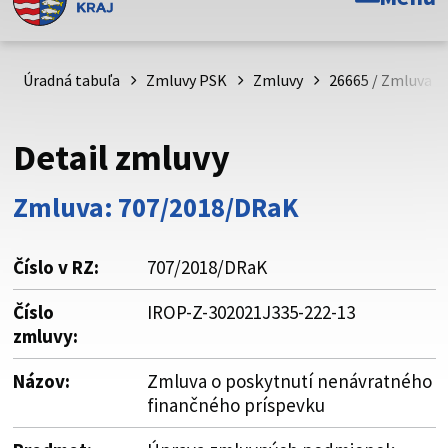
Toto je oficiálna webová stránka Prešovského
samosprávneho kraja. Oficiálne stránky využívajú doménu
psk.sk.
Úradná tabuľa
Zmluvy PSK
Zmluvy
26665 / Zmluva o
Táto stránka je zabezpečená
Detail zmluvy
Buďte pozorní a vždy sa uistite, že zdieľate informácie iba
cez zabezpečenú webovú stránku. Zabezpečená stránka
Zmluva: 707/2018/DRaK
vždy začína https:// pred názvom domény webového sídla.
Číslo v RZ:
707/2018/DRaK
Číslo
IROP-Z-302021J335-222-13
zmluvy:
Názov:
Zmluva o poskytnutí nenávratného
finančného príspevku