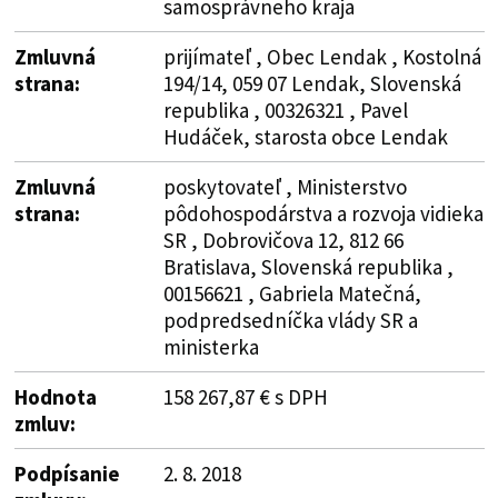
samosprávneho kraja
Zmluvná
prijímateľ , Obec Lendak , Kostolná
strana:
194/14, 059 07 Lendak, Slovenská
republika , 00326321 , Pavel
Hudáček, starosta obce Lendak
Zmluvná
poskytovateľ , Ministerstvo
strana:
pôdohospodárstva a rozvoja vidieka
SR , Dobrovičova 12, 812 66
Bratislava, Slovenská republika ,
00156621 , Gabriela Matečná,
podpredsedníčka vlády SR a
ministerka
Hodnota
158 267,87 € s DPH
zmluv:
Podpísanie
2. 8. 2018