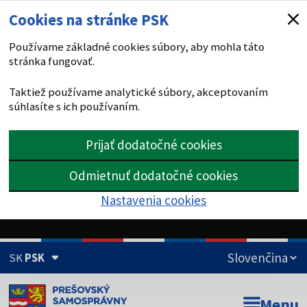
Cookies na stránke PSK
Používame základné cookies súbory, aby mohla táto
stránka fungovať.
Taktiež používame analytické súbory, akceptovaním
súhlasíte s ich používaním.
Prijať dodatočné cookies
Odmietnuť dodatočné cookies
Nastavenia cookies
SK
PSK
Doména psk.sk je oficiálna
Menu