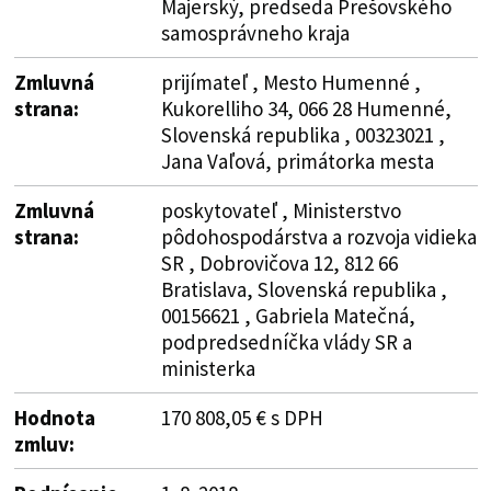
Majerský, predseda Prešovského
samosprávneho kraja
Zmluvná
prijímateľ , Mesto Humenné ,
strana:
Kukorelliho 34, 066 28 Humenné,
Slovenská republika , 00323021 ,
Jana Vaľová, primátorka mesta
Zmluvná
poskytovateľ , Ministerstvo
strana:
pôdohospodárstva a rozvoja vidieka
SR , Dobrovičova 12, 812 66
Bratislava, Slovenská republika ,
00156621 , Gabriela Matečná,
podpredsedníčka vlády SR a
ministerka
Hodnota
170 808,05 € s DPH
zmluv: