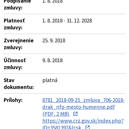
Podpísanie
1. 8. 2018
zmluvy:
Platnosť
1. 8. 2018 - 31. 12. 2028
zmluvy:
Zverejnenie
25. 9. 2018
zmluvy:
Účinnosť
9. 8. 2018
zmluvy:
Stav
platná
dokumentu:
Prílohy:
8781_2018-09-25_zmluva_706-2018-
drak_nfp-mesto-humenne.pdf
(PDF, 2 MB)
https://www.crz.gov.sk/index.php?
ID=3581397&l=sk