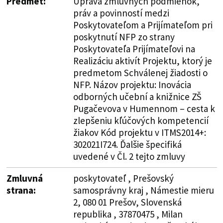
Predmet:
Úprava zmluvných podmienok,
práv a povinností medzi
Poskytovateľom a Prijímateľom pri
poskytnutí NFP zo strany
Poskytovateľa Prijímateľovi na
Realizáciu aktivít Projektu, ktorý je
predmetom Schválenej žiadosti o
NFP. Názov projektu: Inovácia
odborných učební a knižnice ZŠ
Pugačevova v Humennom – cesta k
zlepšeniu kľúčových kompetencií
žiakov Kód projektu v ITMS2014+:
302021I724. Ďalšie špecifiká
uvedené v Čl. 2 tejto zmluvy
Zmluvná
poskytovateľ , Prešovský
strana:
samosprávny kraj , Námestie mieru
2, 080 01 Prešov, Slovenská
republika , 37870475 , Milan