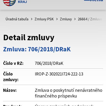
Toto je oficiálna webová stránka Prešovského
samosprávneho kraja. Oficiálne stránky využívajú doménu
psk.sk.
Úradná tabuľa
Zmluvy PSK
Zmluvy
26664 / Zmluva o
Táto stránka je zabezpečená
Detail zmluvy
Buďte pozorní a vždy sa uistite, že zdieľate informácie iba
cez zabezpečenú webovú stránku. Zabezpečená stránka
Zmluva: 706/2018/DRaK
vždy začína https:// pred názvom domény webového sídla.
Číslo v RZ:
706/2018/DRaK
Číslo
IROP-Z-302021I724-222-13
zmluvy:
Názov:
Zmluva o poskytnutí nenávratného
finančného príspevku