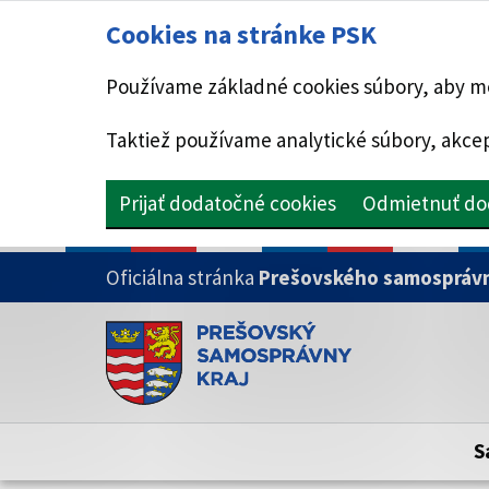
Cookies na stránke PSK
Používame základné cookies súbory, aby mo
Taktiež používame analytické súbory, akcep
Prijať dodatočné cookies
Odmietnuť do
PRESKOČIŤ NA HLAVNÝ OBSAH
Oficiálna stránka
Prešovského samosprávn
Doména psk.sk je oficiálna
Toto je oficiálna webová stránka Prešovsk
Oficiálne stránky využívajú doménu psk.sk.
S