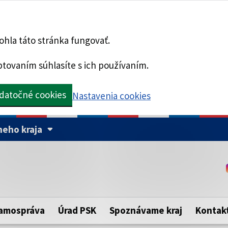
hla táto stránka fungovať.
tovaním súhlasíte s ich používaním.
datočné cookies
Nastavenia cookies
eho kraja
Táto stránka je zabezpe
Buďte pozorní a vždy sa ui
ého samosprávneho kraja.
zabezpečenú webovú strá
https:// pred názvom dom
amospráva
Úrad PSK
Spoznávame kraj
Kontak