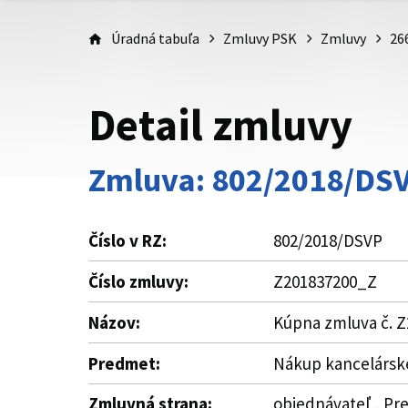
Úradná tabuľa
Zmluvy PSK
Zmluvy
26
Detail zmluvy
Zmluva: 802/2018/DS
Číslo v RZ:
802/2018/DSVP
Číslo zmluvy:
Z201837200_Z
Názov:
Kúpna zmluva č. 
Predmet:
Nákup kancelársk
Zmluvná strana:
objednávateľ , Pre