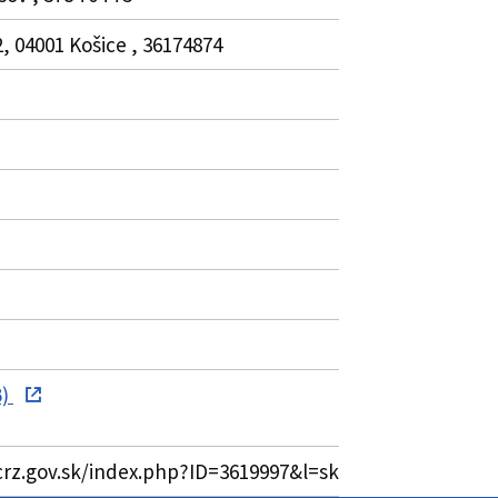
 04001 Košice , 36174874
B)
crz.gov.sk/index.php?ID=3619997&l=sk