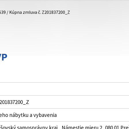
639 / Kúpna zmluva č. Z201837200_Z
VP
Z201837200_Z
eho nábytku a vybavenia
šovský samosprávny kraj , Námestie mieru 2, 080 01 Preš