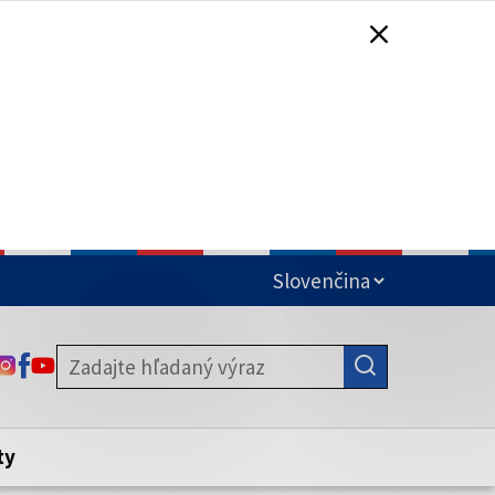
čená
ODKAZ SA OTVORÍ NA NOVEJ KARTE
ODKAZ SA OTVORÍ NA NOVEJ KARTE
ODKAZ SA OTVORÍ NA NOVEJ KARTE
stite, že zdieľate informácie iba cez
nku. Zabezpečená stránka vždy začína
ény webového sídla.
ty