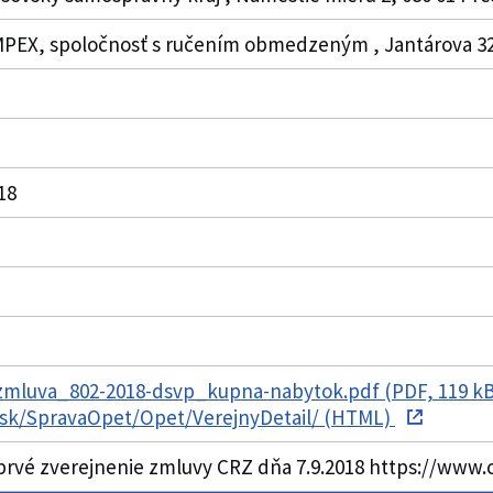
PEX, spoločnosť s ručením obmedzeným , Jantárova 32,
018
zmluva_802-2018-dsvp_kupna-nabytok.pdf (PDF, 119 k
s.sk/SpravaOpet/Opet/VerejnyDetail/ (HTML)
prvé zverejnenie zmluvy CRZ dňa 7.9.2018 https://www.