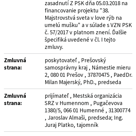
zasadnutí Z PSK dňa 05.03.2018 na
financovanie projektu "38.
Majstrovstvá sveta v love rýb na
umelú mušku" a v súlade s VZN PSK
č. 57/2017 v platnom znení. Ďalšie
špecifiká uvedené v čl. I tejto
zmluvy.
Zmluvná
poskytovateľ , Prešovský
strana:
samosprávny kraj , Námestie mieru
2, 080 01 Prešov , 37870475 , PaedDr.
Milan Majerský, PhD., predseda
Zmluvná
prijímateľ , Mestská organizácia
strana:
SRZ v Humennom , Pugačevova
1380/5, 066 01 Humenné , 31300774
, Jaroslav Almaši, predseda; Ing.
Juraj Platko, tajomník