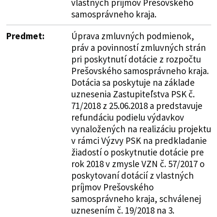
vlastných príjmov Prešovského
samosprávneho kraja.
Predmet:
Úprava zmluvných podmienok,
práv a povinností zmluvných strán
pri poskytnutí dotácie z rozpočtu
Prešovského samosprávneho kraja.
Dotácia sa poskytuje na základe
uznesenia Zastupiteľstva PSK č.
71/2018 z 25.06.2018 a predstavuje
refundáciu podielu výdavkov
vynaložených na realizáciu projektu
v rámci Výzvy PSK na predkladanie
žiadostí o poskytnutie dotácie pre
rok 2018 v zmysle VZN č. 57/2017 o
poskytovaní dotácií z vlastných
príjmov Prešovského
samosprávneho kraja, schválenej
uznesením č. 19/2018 na 3.