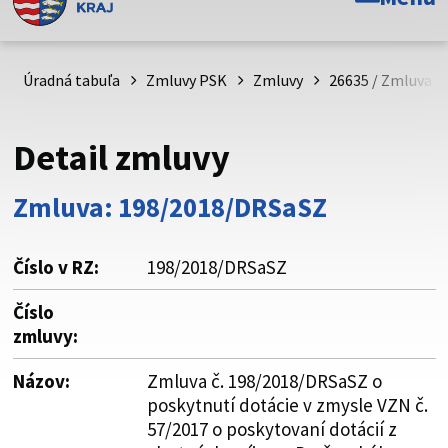
Toto je oficiálna webová stránka Prešovského
samosprávneho kraja. Oficiálne stránky využívajú doménu
psk.sk.
Úradná tabuľa
Zmluvy PSK
Zmluvy
26635 / Zmluva č
Táto stránka je zabezpečená
Detail zmluvy
Buďte pozorní a vždy sa uistite, že zdieľate informácie iba
cez zabezpečenú webovú stránku. Zabezpečená stránka
Zmluva: 198/2018/DRSaSZ
vždy začína https:// pred názvom domény webového sídla.
Číslo v RZ:
198/2018/DRSaSZ
Číslo
zmluvy:
Názov:
Zmluva č. 198/2018/DRSaSZ o
poskytnutí dotácie v zmysle VZN č.
57/2017 o poskytovaní dotácií z