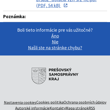
(PDF, 54 kB)
Poznámka:
Boli tieto informácie pre vás užitočné?
Áno
Nie
Našli ste na stránke chybu?
Cookies politika
Ochrana osobných údajov
Nastavenia cookies
Autorské informácie
Kontakty
Mapa stránok
RSS