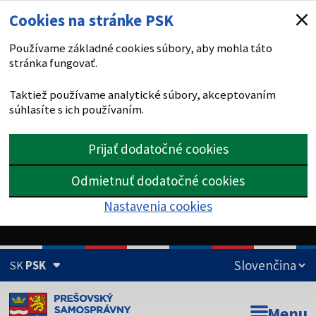
Cookies na stránke PSK
Používame základné cookies súbory, aby mohla táto
stránka fungovať.
Taktiež používame analytické súbory, akceptovaním
súhlasíte s ich používaním.
Prijať dodatočné cookies
Odmietnuť dodatočné cookies
Nastavenia cookies
SK
PSK
Doména psk.sk je oficiálna
Menu