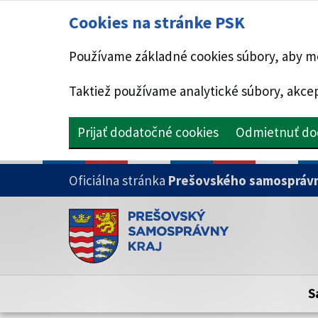
Cookies na stránke PSK
Používame základné cookies súbory, aby mo
Taktiež používame analytické súbory, akcep
Prijať dodatočné cookies
Odmietnuť do
PRESKOČIŤ NA HLAVNÝ OBSAH
Oficiálna stránka
Prešovského samosprávn
Doména psk.sk je oficiálna
Toto je oficiálna webová stránka Prešovsk
Oficiálne stránky využívajú doménu psk.sk.
S