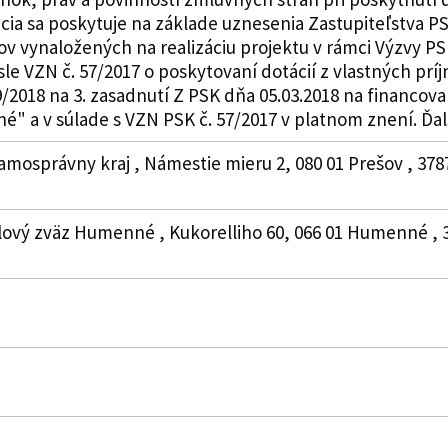
ia sa poskytuje na základe uznesenia Zastupiteľstva PSK
v vynaložených na realizáciu projektu v rámci Výzvy PS
sle VZN č. 57/2017 o poskytovaní dotácií z vlastných p
/2018 na 3. zasadnutí Z PSK dňa 05.03.2018 na financov
 a v súlade s VZN PSK č. 57/2017 v platnom znení. Ďalšie
amosprávny kraj , Námestie mieru 2, 080 01 Prešov , 378
alový zväz Humenné , Kukorelliho 60, 066 01 Humenné , 