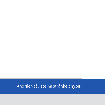
Áno
Nie
Našli ste na stránke chybu?