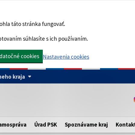
hla táto stránka fungovať.
tovaním súhlasíte s ich používaním.
datočné cookies
Nastavenia cookies
eho kraja
Táto stránka je zabezpe
Buďte pozorní a vždy sa ui
ého samosprávneho kraja.
zabezpečenú webovú strá
https:// pred názvom dom
amospráva
Úrad PSK
Spoznávame kraj
Kontak