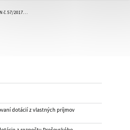
ZN č. 57/2017…
vaní dotácií z vlastných príjmov
dotácie z rozpočtu Prešovského