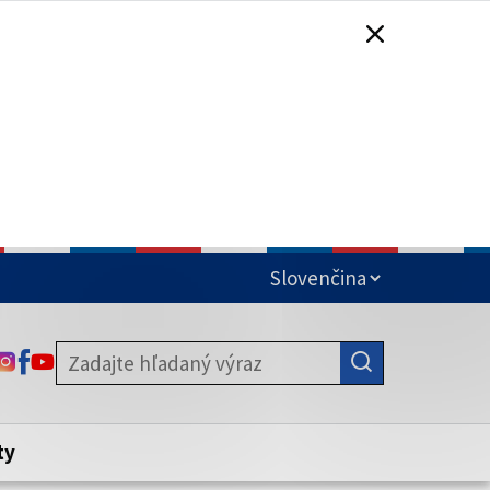
čená
ODKAZ SA OTVORÍ NA NOVEJ KARTE
ODKAZ SA OTVORÍ NA NOVEJ KARTE
ODKAZ SA OTVORÍ NA NOVEJ KARTE
stite, že zdieľate informácie iba cez
nku. Zabezpečená stránka vždy začína
ény webového sídla.
ty