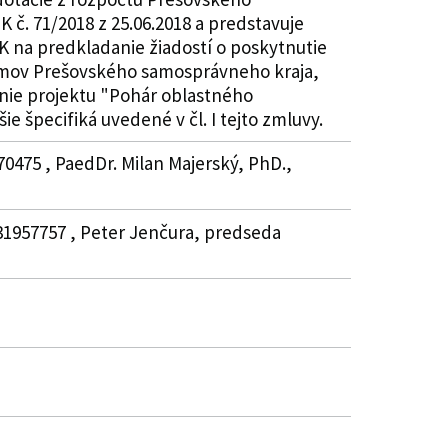
 č. 71/2018 z 25.06.2018 a predstavuje
K na predkladanie žiadostí o poskytnutie
ríjmov Prešovského samosprávneho kraja,
anie projektu "Pohár oblastného
 špecifiká uvedené v čl. I tejto zmluvy.
70475 , PaedDr. Milan Majerský, PhD.,
31957757 , Peter Jenčura, predseda