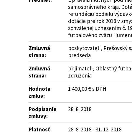
samosprávneho kraja. Dotác
refundáciu podielu výdavko
dotácie pre rok 2018 v zmy
schválenej uznesením č. 19
futbalového zväzu Humenné"
Zmluvná
poskytovateľ , Prešovský s
strana:
predseda
Zmluvná
prijímateľ , Oblastný futb
strana:
združenia
Hodnota
1 400,00 € s DPH
zmluv:
Podpísanie
28. 8. 2018
zmluvy:
Platnosť
28. 8. 2018 - 31. 12. 2018