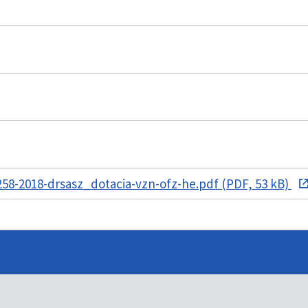
8-2018-drsasz_dotacia-vzn-ofz-he.pdf (PDF, 53 kB)