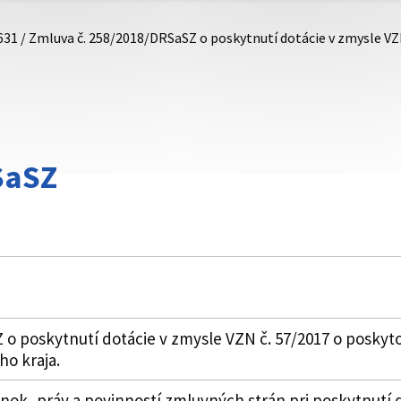
631 / Zmluva č. 258/2018/DRSaSZ o poskytnutí dotácie v zmysle V
SaSZ
o poskytnutí dotácie v zmysle VZN č. 57/2017 o poskyto
o kraja.
k, práv a povinností zmluvných strán pri poskytnutí 