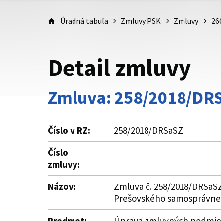
Úradná tabuľa
Zmluvy PSK
Zmluvy
26
Detail zmluvy
Zmluva: 258/2018/DR
Číslo v RZ:
258/2018/DRSaSZ
Číslo
zmluvy:
Názov:
Zmluva č. 258/2018/DRSaSZ 
Prešovského samosprávneh
Predmet:
Úprava zmluvných podmieno