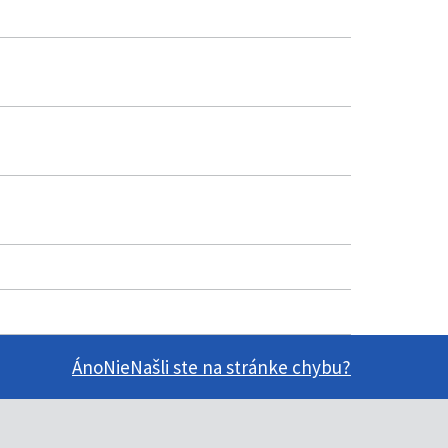
Áno
Nie
Našli ste na stránke chybu?