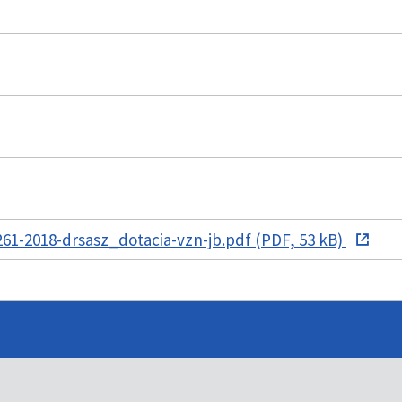
1-2018-drsasz_dotacia-vzn-jb.pdf (PDF, 53 kB)