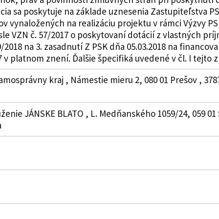
ia sa poskytuje na základe uznesenia Zastupiteľstva PSK
v vynaložených na realizáciu projektu v rámci Výzvy PS
sle VZN č. 57/2017 o poskytovaní dotácií z vlastných p
/2018 na 3. zasadnutí Z PSK dňa 05.03.2018 na financov
 v platnom znení. Ďalšie špecifiká uvedené v čl. I tejto 
amosprávny kraj , Námestie mieru 2, 080 01 Prešov , 378
uženie JÁNSKE BLATO , L. Medňanského 1059/24, 059 01 S
a