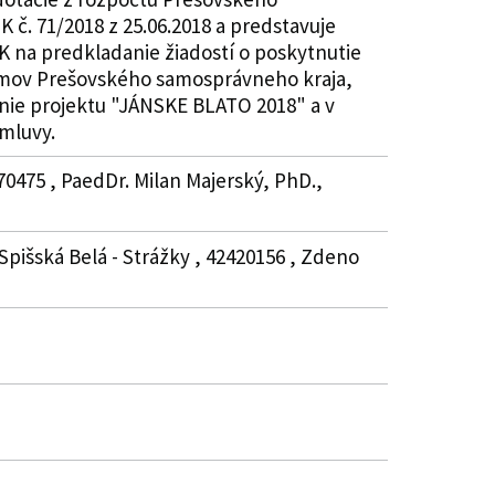
 č. 71/2018 z 25.06.2018 a predstavuje
K na predkladanie žiadostí o poskytnutie
ríjmov Prešovského samosprávneho kraja,
anie projektu "JÁNSKE BLATO 2018" a v
zmluvy.
70475 , PaedDr. Milan Majerský, PhD.,
pišská Belá - Strážky , 42420156 , Zdeno