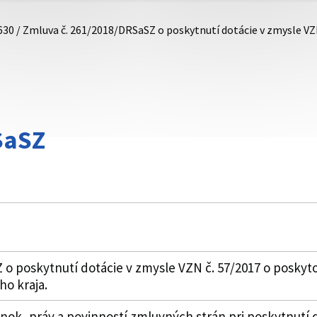
630 / Zmluva č. 261/2018/DRSaSZ o poskytnutí dotácie v zmysle V
SaSZ
o poskytnutí dotácie v zmysle VZN č. 57/2017 o poskyto
o kraja.
k, práv a povinností zmluvných strán pri poskytnutí 