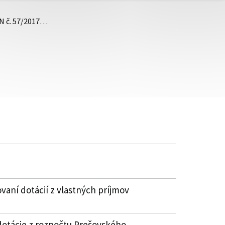
ZN č. 57/2017…
vaní dotácií z vlastných príjmov
dotácie z rozpočtu Prešovského