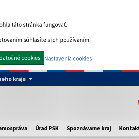
hla táto stránka fungovať.
tovaním súhlasíte s ich používaním.
datočné cookies
Nastavenia cookies
eho kraja
Táto stránka je zabezpe
Buďte pozorní a vždy sa ui
ého samosprávneho kraja.
zabezpečenú webovú strá
https:// pred názvom dom
amospráva
Úrad PSK
Spoznávame kraj
Kontak