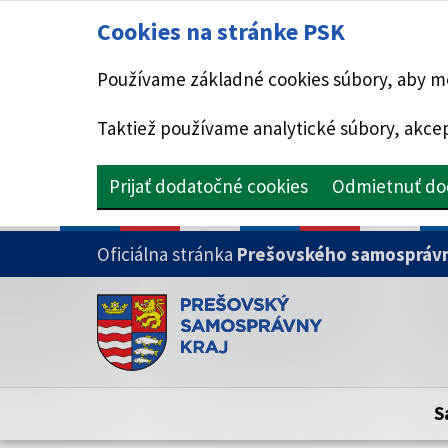
Cookies na stránke PSK
Používame základné cookies súbory, aby mo
Taktiež používame analytické súbory, akcep
Prijať dodatočné cookies
Odmietnuť do
PRESKOČIŤ NA HLAVNÝ OBSAH
Oficiálna stránka
Prešovského samosprávn
Doména psk.sk je oficiálna
Toto je oficiálna webová stránka Prešovsk
Oficiálne stránky využívajú doménu psk.sk.
S