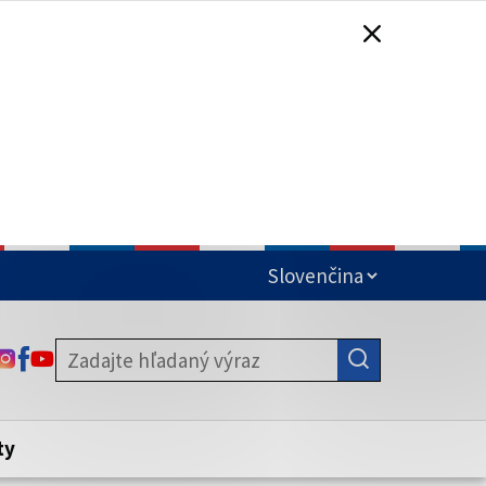
čená
ODKAZ SA OTVORÍ NA NOVEJ KARTE
ODKAZ SA OTVORÍ NA NOVEJ KARTE
ODKAZ SA OTVORÍ NA NOVEJ KARTE
stite, že zdieľate informácie iba cez
nku. Zabezpečená stránka vždy začína
ény webového sídla.
ty