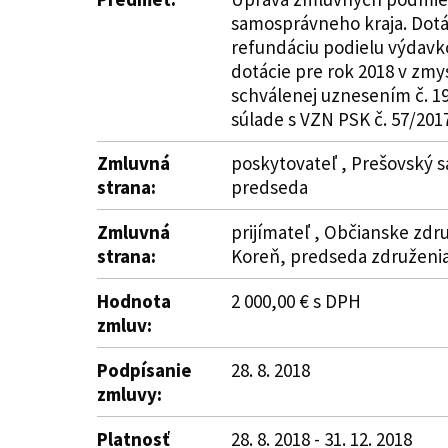
samosprávneho kraja. Dotác
refundáciu podielu výdavko
dotácie pre rok 2018 v zmy
schválenej uznesením č. 19
súlade s VZN PSK č. 57/2017
Zmluvná
poskytovateľ , Prešovský s
strana:
predseda
Zmluvná
prijímateľ , Občianske zdr
strana:
Koreň, predseda združeni
Hodnota
2 000,00 € s DPH
zmluv:
Podpísanie
28. 8. 2018
zmluvy:
Platnosť
28. 8. 2018 - 31. 12. 2018