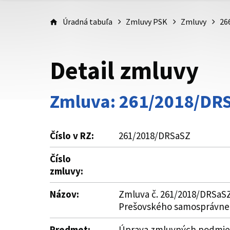
Úradná tabuľa
Zmluvy PSK
Zmluvy
26
Detail zmluvy
Zmluva: 261/2018/DR
Číslo v RZ:
261/2018/DRSaSZ
Číslo
zmluvy:
Názov:
Zmluva č. 261/2018/DRSaSZ 
Prešovského samosprávneh
Predmet:
Úprava zmluvných podmieno