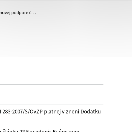
témovej podpore č…
IN 283-2007/S/OvZP platnej v znení Dodatku
 článku 28 Nariadenia Euópskeho