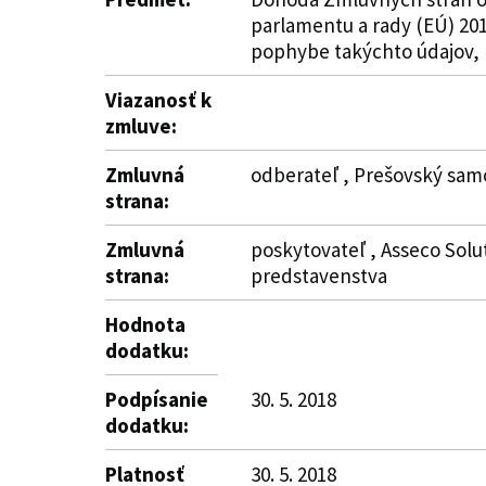
parlamentu a rady (EÚ) 201
pophybe takýchto údajov, 
Viazanosť k
zmluve:
Zmluvná
odberateľ , Prešovský samo
strana:
Zmluvná
poskytovateľ , Asseco Solut
strana:
predstavenstva
Hodnota
dodatku:
Podpísanie
30. 5. 2018
dodatku:
Platnosť
30. 5. 2018