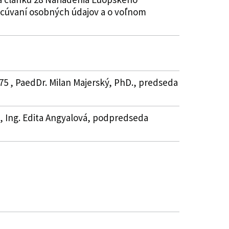
racúvaní osobných údajov a o voľnom
75 , PaedDr. Milan Majerský, PhD., predseda
1 , Ing. Edita Angyalová, podpredseda