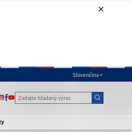
čená
ODKAZ SA OTVORÍ NA NOVEJ KARTE
ODKAZ SA OTVORÍ NA NOVEJ KARTE
ODKAZ SA OTVORÍ NA NOVEJ KARTE
stite, že zdieľate informácie iba cez
nku. Zabezpečená stránka vždy začína
ény webového sídla.
ty