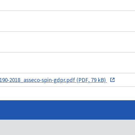
90-2018_asseco-spin-gdpr.pdf (PDF, 79 kB)