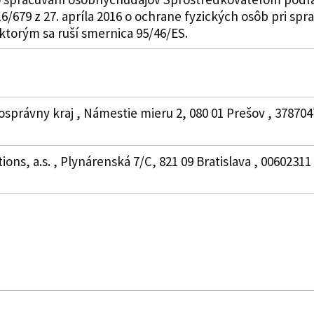
6/679 z 27. apríla 2016 o ochrane fyzických osôb pri sp
ktorým sa ruší smernica 95/46/ES.
správny kraj , Námestie mieru 2, 080 01 Prešov , 378704
ions, a.s. , Plynárenská 7/C, 821 09 Bratislava , 0060231