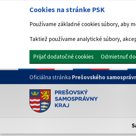
Cookies na stránke PSK
Používame základné cookies súbory, aby mo
Taktiež používame analytické súbory, akcep
Prijať dodatočné cookies
Odmietnuť do
PRESKOČIŤ NA HLAVNÝ OBSAH
Oficiálna stránka
Prešovského samosprávn
Doména psk.sk je oficiálna
Toto je oficiálna webová stránka Prešovsk
Oficiálne stránky využívajú doménu psk.sk.
S