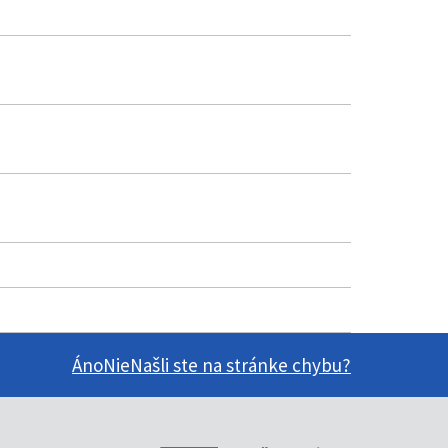
Áno
Nie
Našli ste na stránke chybu?