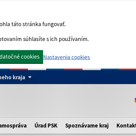
hla táto stránka fungovať.
tovaním súhlasíte s ich používaním.
datočné cookies
Nastavenia cookies
eho kraja
Táto stránka je zabezpe
Buďte pozorní a vždy sa ui
ého samosprávneho kraja.
zabezpečenú webovú strá
https:// pred názvom dom
amospráva
Úrad PSK
Spoznávame kraj
Kontak