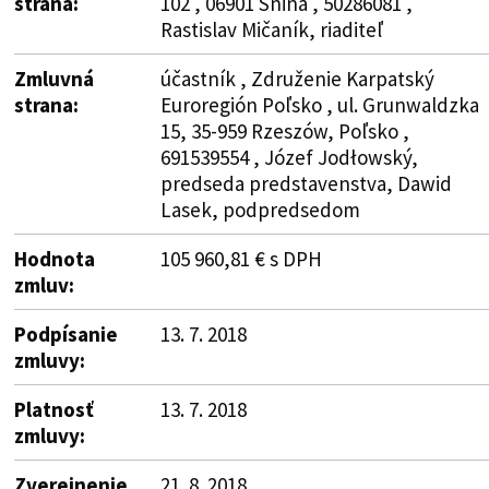
strana:
102 , 06901 Snina , 50286081 ,
Rastislav Mičaník, riaditeľ
Zmluvná
účastník , Združenie Karpatský
strana:
Euroregión Poľsko , ul. Grunwaldzka
15, 35-959 Rzeszów, Poľsko ,
691539554 , Józef Jodłowský,
predseda predstavenstva, Dawid
Lasek, podpredsedom
Hodnota
105 960,81 € s DPH
zmluv:
Podpísanie
13. 7. 2018
zmluvy:
Platnosť
13. 7. 2018
zmluvy:
Zverejnenie
21. 8. 2018