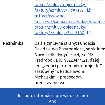
tabula/zmluvy-objednavky-
faktury/ezmluvy/?id=7137
https://www.po-
kraj.sk/sk/samosprava/udaje/uradna-
tabula/zmluvy-objednavky-
faktury/ezmluvy/?id=7137
Poznámka:
Ďalšie zmluvné strany: Fundacja
Dziedzictwo Przyrodnicze, so sídlom:
Nowosiółki Dydyńskie 4, 37-743
Fredropol, DIČ: 95220477321, ďalej
len „vedúci partner mikroprojektu”,
zastúpeným: Radosławom
Michalskim – predsedom
predstavenstva
Boli tieto informácie pre vás užitočné?
Áno