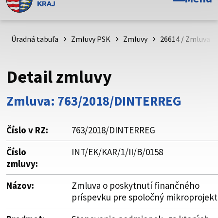
Toto je oficiálna webová stránka Prešovského
samosprávneho kraja. Oficiálne stránky využívajú doménu
psk.sk.
Úradná tabuľa
Zmluvy PSK
Zmluvy
26614 / Zmluva o
Táto stránka je zabezpečená
Detail zmluvy
Buďte pozorní a vždy sa uistite, že zdieľate informácie iba
cez zabezpečenú webovú stránku. Zabezpečená stránka
Zmluva: 763/2018/DINTERREG
vždy začína https:// pred názvom domény webového sídla.
Číslo v RZ:
763/2018/DINTERREG
Číslo
INT/EK/KAR/1/II/B/0158
zmluvy:
Názov:
Zmluva o poskytnutí finančného
príspevku pre spoločný mikroprojekt