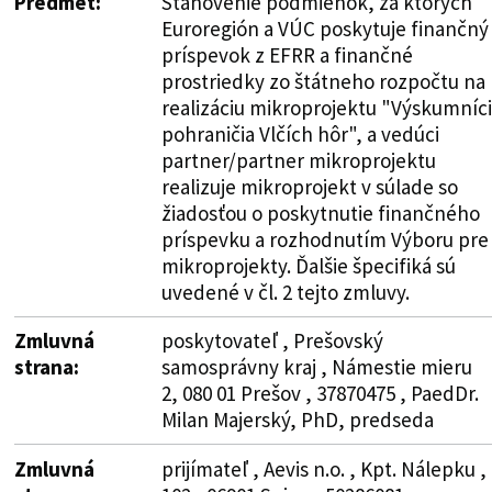
Predmet:
Stanovenie podmienok, za ktorých
Euroregión a VÚC poskytuje finančný
príspevok z EFRR a finančné
prostriedky zo štátneho rozpočtu na
realizáciu mikroprojektu "Výskumníci
pohraničia Vlčích hôr", a vedúci
partner/partner mikroprojektu
realizuje mikroprojekt v súlade so
žiadosťou o poskytnutie finančného
príspevku a rozhodnutím Výboru pre
mikroprojekty. Ďalšie špecifiká sú
uvedené v čl. 2 tejto zmluvy.
Zmluvná
poskytovateľ , Prešovský
strana:
samosprávny kraj , Námestie mieru
2, 080 01 Prešov , 37870475 , PaedDr.
Milan Majerský, PhD, predseda
Zmluvná
prijímateľ , Aevis n.o. , Kpt. Nálepku ,