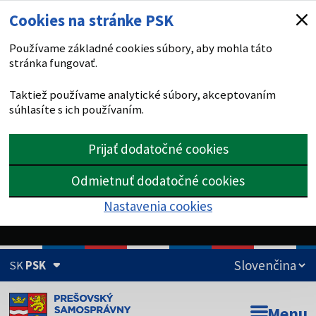
Cookies na stránke PSK
Používame základné cookies súbory, aby mohla táto
stránka fungovať.
Taktiež používame analytické súbory, akceptovaním
súhlasíte s ich používaním.
Prijať dodatočné cookies
Odmietnuť dodatočné cookies
Nastavenia cookies
SK
PSK
Doména psk.sk je oficiálna
Menu