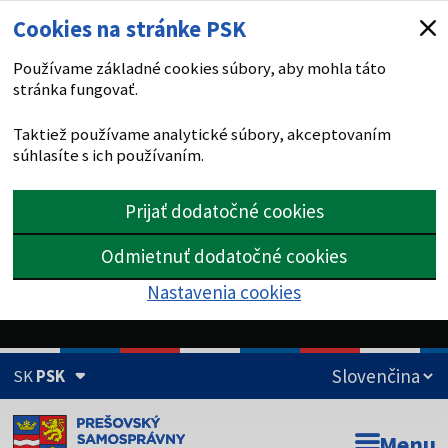
Cookies na stránke PSK
Používame základné cookies súbory, aby mohla táto
stránka fungovať.
Taktiež používame analytické súbory, akceptovaním
súhlasíte s ich používaním.
Prijať dodatočné cookies
Odmietnuť dodatočné cookies
Nastavenia cookies
SK
PSK
Doména psk.sk je oficiálna
Menu