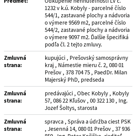
Predmet:
Odkúpenie nehnuteľností LV č.
1232 v k.ú. Kobyly - parcelné číslo
544/1, zastavané plochy a nádvoria
o výmere 9569 m2, parcelné číslo
544/2, zastavané plochy a nádvoria
o výmere 9097 m2. Ďalšie špecifiká
podľa čl. 2 tejto zmluvy.
Zmluvná
kupujúci , Prešovský samosprávny
strana:
kraj , Námestie mieru č. 2, 080 01
Prešov , 378 704 75 , PaedDr. Milan
Majerský PhD, predseda
Zmluvná
predávajúci , Obec Kobyly , Kobyly
strana:
57, 086 22 Kľušov , 00 322 130 , Ing.
Jozef Šoltys, starosta
Zmluvná
spravca , Správa a údržba ciest PSK
strana:
, Jesenná 14, 080 01 Prešov , 37 936
859 , Ing. Peter Kočiško, riaditeľ