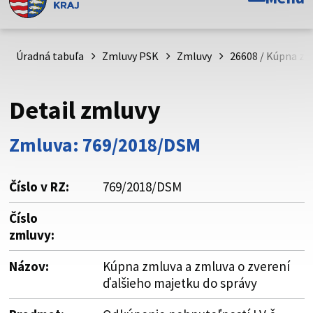
Toto je oficiálna webová stránka Prešovského
samosprávneho kraja. Oficiálne stránky využívajú doménu
psk.sk.
Úradná tabuľa
Zmluvy PSK
Zmluvy
26608 / Kúpna zm
Táto stránka je zabezpečená
Detail zmluvy
Buďte pozorní a vždy sa uistite, že zdieľate informácie iba
cez zabezpečenú webovú stránku. Zabezpečená stránka
Zmluva: 769/2018/DSM
vždy začína https:// pred názvom domény webového sídla.
Číslo v RZ:
769/2018/DSM
Číslo
zmluvy:
Názov:
Kúpna zmluva a zmluva o zverení
ďalšieho majetku do správy