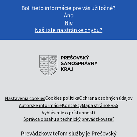
Boli tieto informácie pre vás užitočné?
Áno
Nie
Našli ste na stránke chybu?
Cookies politika
Ochrana osobných údajov
Nastavenia cookies
Autorské informácie
Kontakty
Mapa stránok
RSS
Vyhlásenie o prístupnosti
Správca obsahu a technický prevádzkovateľ
Prevádzkovateľom služby je Prešovský