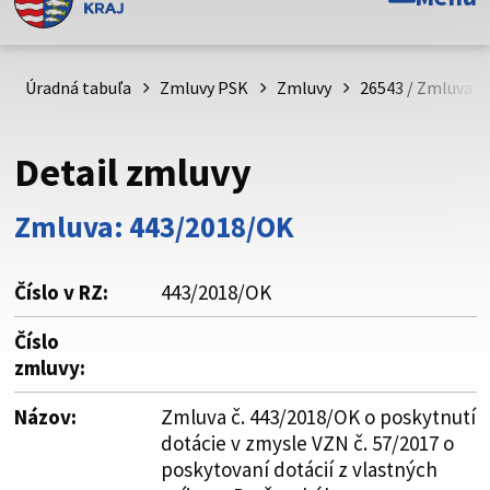
Toto je oficiálna webová stránka Prešovského
samosprávneho kraja. Oficiálne stránky využívajú doménu
psk.sk.
Úradná tabuľa
Zmluvy PSK
Zmluvy
26543 / Zmluva č
Táto stránka je zabezpečená
Detail zmluvy
Buďte pozorní a vždy sa uistite, že zdieľate informácie iba
cez zabezpečenú webovú stránku. Zabezpečená stránka
Zmluva: 443/2018/OK
vždy začína https:// pred názvom domény webového sídla.
Číslo v RZ:
443/2018/OK
Číslo
zmluvy:
Názov:
Zmluva č. 443/2018/OK o poskytnutí
dotácie v zmysle VZN č. 57/2017 o
poskytovaní dotácií z vlastných