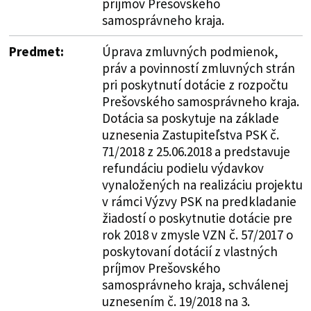
príjmov Prešovského
samosprávneho kraja.
Predmet:
Úprava zmluvných podmienok,
práv a povinností zmluvných strán
pri poskytnutí dotácie z rozpočtu
Prešovského samosprávneho kraja.
Dotácia sa poskytuje na základe
uznesenia Zastupiteľstva PSK č.
71/2018 z 25.06.2018 a predstavuje
refundáciu podielu výdavkov
vynaložených na realizáciu projektu
v rámci Výzvy PSK na predkladanie
žiadostí o poskytnutie dotácie pre
rok 2018 v zmysle VZN č. 57/2017 o
poskytovaní dotácií z vlastných
príjmov Prešovského
samosprávneho kraja, schválenej
uznesením č. 19/2018 na 3.