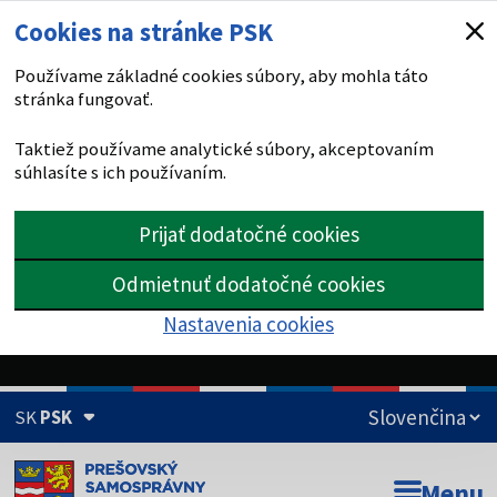
Cookies na stránke PSK
Používame základné cookies súbory, aby mohla táto
stránka fungovať.
Taktiež používame analytické súbory, akceptovaním
súhlasíte s ich používaním.
Prijať dodatočné cookies
Odmietnuť dodatočné cookies
Nastavenia cookies
SK
PSK
Doména psk.sk je oficiálna
Menu