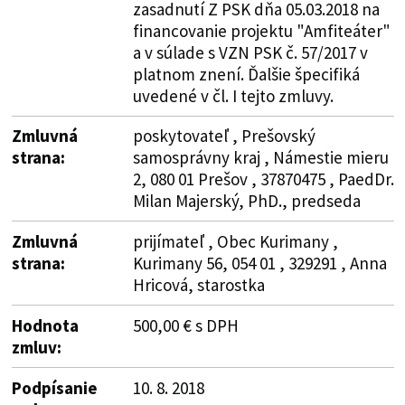
zasadnutí Z PSK dňa 05.03.2018 na
financovanie projektu "Amfiteáter"
a v súlade s VZN PSK č. 57/2017 v
platnom znení. Ďalšie špecifiká
uvedené v čl. I tejto zmluvy.
Zmluvná
poskytovateľ , Prešovský
strana:
samosprávny kraj , Námestie mieru
2, 080 01 Prešov , 37870475 , PaedDr.
Milan Majerský, PhD., predseda
Zmluvná
prijímateľ , Obec Kurimany ,
strana:
Kurimany 56, 054 01 , 329291 , Anna
Hricová, starostka
Hodnota
500,00 € s DPH
zmluv:
Podpísanie
10. 8. 2018