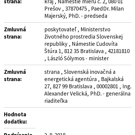
strana:
kraj , Námestie mieru č. 2, 080 01
Prešov , 37870475 , PaedDr. Milan
Majerský, PhD. - predseda
Zmluvná
poskytovateľ , Ministerstvo
strana:
životného prostredia Slovenskej
republiky , Námestie Ľudovíta
Štúra 1, 812 35 Bratislava , 42181810
, László Sólymos - minister
Zmluvná
strana , Slovenská inovačná a
strana:
energetická agentúra , Bajkalská
27, 827 99 Bratislava , 00002801 , Ing.
Alexander Velická, PhD. - generálna
riaditeľka
Hodnota
dodatku:
Podpísanie
2. 8. 2018