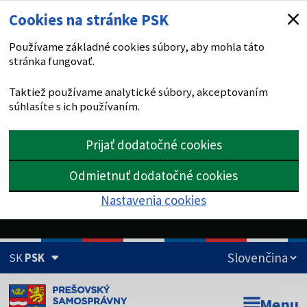
Cookies na stránke PSK
Používame základné cookies súbory, aby mohla táto
stránka fungovať.
Taktiež používame analytické súbory, akceptovaním
súhlasíte s ich používaním.
Prijať dodatočné cookies
Odmietnuť dodatočné cookies
Nastavenia cookies
SK
PSK
Doména psk.sk je oficiálna
Menu