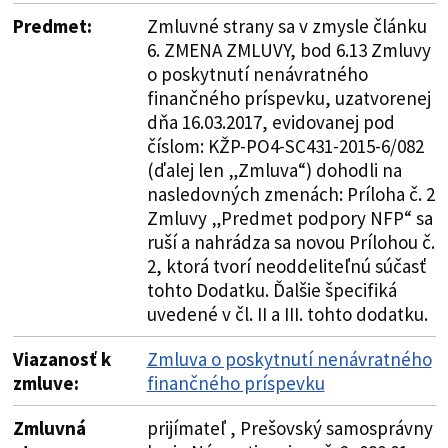
Predmet:
Zmluvné strany sa v zmysle článku
6. ZMENA ZMLUVY, bod 6.13 Zmluvy
o poskytnutí nenávratného
finančného príspevku, uzatvorenej
dňa 16.03.2017, evidovanej pod
číslom: KŽP-PO4-SC431-2015-6/082
(ďalej len „Zmluva“) dohodli na
nasledovných zmenách: Príloha č. 2
Zmluvy „Predmet podpory NFP“ sa
ruší a nahrádza sa novou Prílohou č.
2, ktorá tvorí neoddeliteľnú súčasť
tohto Dodatku. Ďalšie špecifiká
uvedené v čl. II a III. tohto dodatku.
Viazanosť k
Zmluva o poskytnutí nenávratného
zmluve:
finančného príspevku
Zmluvná
prijímateľ , Prešovský samosprávny