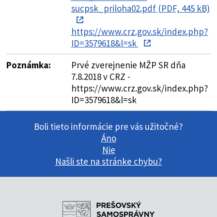
sucpsk_priloha02.pdf (PDF, 445 kB)
https://www.crz.gov.sk/index.php?
ID=3579618&l=sk
Poznámka:
Prvé zverejnenie MŽP SR dňa
7.8.2018 v CRZ -
https://www.crz.gov.sk/index.php?
ID=3579618&l=sk
Boli tieto informácie pre vás užitočné?
Áno
Nie
Našli ste na stránke chybu?