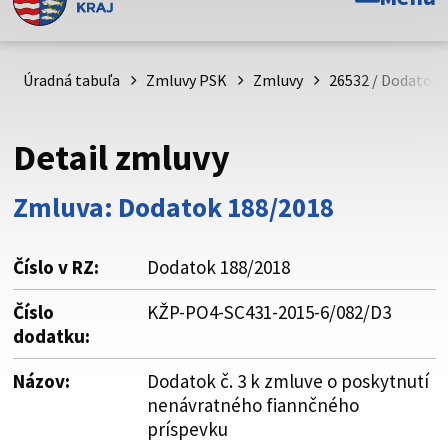
Toto je oficiálna webová stránka Prešovského
samosprávneho kraja. Oficiálne stránky využívajú doménu
psk.sk.
Úradná tabuľa
Zmluvy PSK
Zmluvy
26532 / Dodatok 
Táto stránka je zabezpečená
Detail zmluvy
Buďte pozorní a vždy sa uistite, že zdieľate informácie iba
cez zabezpečenú webovú stránku. Zabezpečená stránka
Zmluva: Dodatok 188/2018
vždy začína https:// pred názvom domény webového sídla.
Číslo v RZ:
Dodatok 188/2018
Číslo
KŽP-PO4-SC431-2015-6/082/D3
dodatku:
Názov:
Dodatok č. 3 k zmluve o poskytnutí
nenávratného fiannčného
príspevku