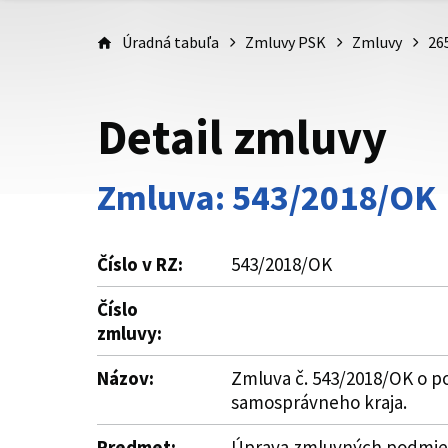
Úradná tabuľa
Zmluvy PSK
Zmluvy
26
Detail zmluvy
Zmluva: 543/2018/OK
Číslo v RZ:
543/2018/OK
Číslo
zmluvy:
Názov:
Zmluva č. 543/2018/OK o po
samosprávneho kraja.
Predmet:
Úprava zmluvných podmieno