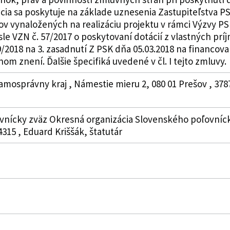
ia sa poskytuje na základe uznesenia Zastupiteľstva PSK
v vynaložených na realizáciu projektu v rámci Výzvy PS
sle VZN č. 57/2017 o poskytovaní dotácií z vlastných p
/2018 na 3. zasadnutí Z PSK dňa 05.03.2018 na financova
nom znení. Ďalšie špecifiká uvedené v čl. I tejto zmluvy.
amosprávny kraj , Námestie mieru 2, 080 01 Prešov , 378
ľovnícky zväz Okresná organizácia Slovenského poľovní
315 , Eduard Kriššák, štatutár