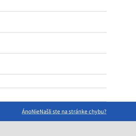
Áno
Nie
Našli ste na stránke chybu?