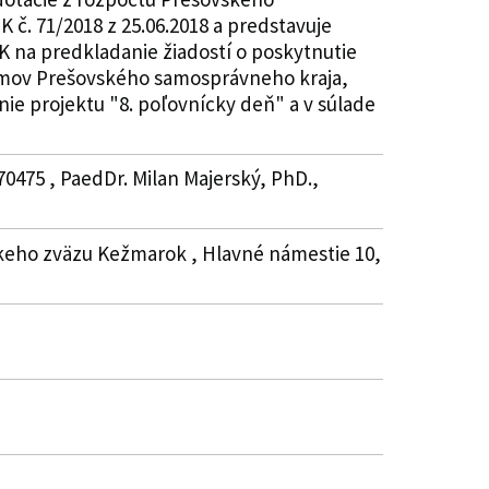
 č. 71/2018 z 25.06.2018 a predstavuje
K na predkladanie žiadostí o poskytnutie
ríjmov Prešovského samosprávneho kraja,
nie projektu "8. poľovnícky deň" a v súlade
70475 , PaedDr. Milan Majerský, PhD.,
ckeho zväzu Kežmarok , Hlavné námestie 10,