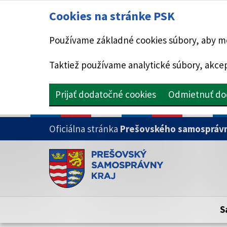
Cookies na stránke PSK
Používame základné cookies súbory, aby mo
Taktiež používame analytické súbory, akcep
Prijať dodatočné cookies
Odmietnuť do
PRESKOČIŤ NA HLAVNÝ OBSAH
Oficiálna stránka
Prešovského samosprávn
Doména psk.sk je oficiálna
Toto je oficiálna webová stránka Prešovsk
Oficiálne stránky využívajú doménu psk.sk.
S