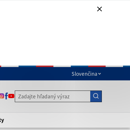
čená
ODKAZ SA OTVORÍ NA NOVEJ KARTE
ODKAZ SA OTVORÍ NA NOVEJ KARTE
ODKAZ SA OTVORÍ NA NOVEJ KARTE
stite, že zdieľate informácie iba cez
nku. Zabezpečená stránka vždy začína
ény webového sídla.
ty