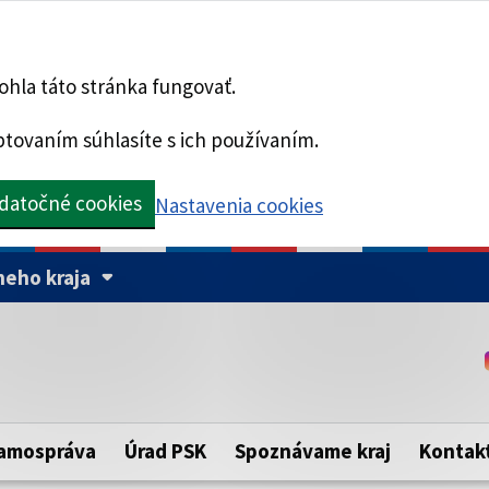
hla táto stránka fungovať.
tovaním súhlasíte s ich používaním.
datočné cookies
Nastavenia cookies
eho kraja
Táto stránka je zabezpe
Buďte pozorní a vždy sa ui
ého samosprávneho kraja.
zabezpečenú webovú strá
https:// pred názvom dom
amospráva
Úrad PSK
Spoznávame kraj
Kontak