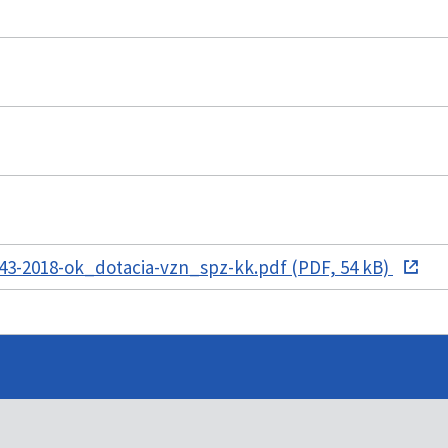
43-2018-ok_dotacia-vzn_spz-kk.pdf (PDF, 54 kB)