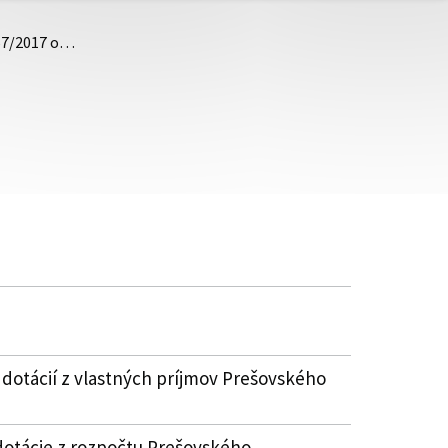
 57/2017 o…
 dotácií z vlastných príjmov Prešovského
dotácie z rozpočtu Prešovského