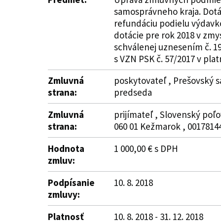
samosprávneho kraja. Dotác
refundáciu podielu výdavko
dotácie pre rok 2018 v zmy
schválenej uznesením č. 19
s VZN PSK č. 57/2017 v plat
Zmluvná
poskytovateľ , Prešovský s
strana:
predseda
Zmluvná
prijímateľ , Slovenský po
strana:
060 01 Kežmarok , 00178144
Hodnota
1 000,00 € s DPH
zmluv:
Podpísanie
10. 8. 2018
zmluvy:
Platnosť
10. 8. 2018 - 31. 12. 2018