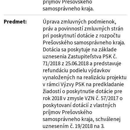
príjmov Prešovského
samosprávneho kraja.
Predmet:
Úprava zmluvných podmienok,
práv a povinností zmluvných strán
pri poskytnutí dotácie z rozpočtu
Prešovského samosprávneho kraja.
Dotácia sa poskytuje na základe
uznesenia Zastupiteľstva PSK č.
71/2018 z 25.06.2018 a predstavuje
refundáciu podielu výdavkov
vynaložených na realizáciu projektu
v rámci Výzvy PSK na predkladanie
žiadostí o poskytnutie dotácie pre
rok 2018 v zmysle VZN č. 57/2017 o
poskytovaní dotácií z vlastných
príjmov Prešovského
samosprávneho kraja, schválenej
uznesením č. 19/2018 na 3.