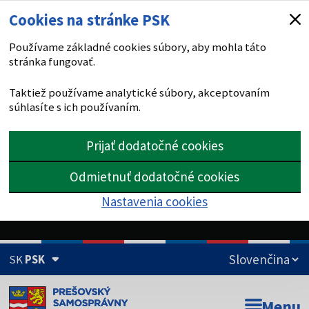
Cookies na stránke PSK
Používame základné cookies súbory, aby mohla táto
stránka fungovať.
Taktiež používame analytické súbory, akceptovaním
súhlasíte s ich používaním.
Prijať dodatočné cookies
Odmietnuť dodatočné cookies
Nastavenia cookies
SK
PSK
Doména psk.sk je oficiálna
Menu