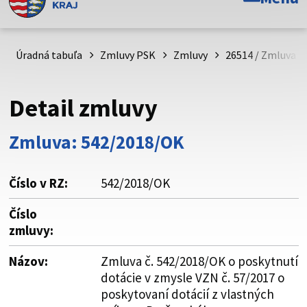
Toto je oficiálna webová stránka Prešovského
samosprávneho kraja. Oficiálne stránky využívajú doménu
psk.sk.
Úradná tabuľa
Zmluvy PSK
Zmluvy
26514 / Zmluva č
Táto stránka je zabezpečená
Detail zmluvy
Buďte pozorní a vždy sa uistite, že zdieľate informácie iba
cez zabezpečenú webovú stránku. Zabezpečená stránka
Zmluva: 542/2018/OK
vždy začína https:// pred názvom domény webového sídla.
Číslo v RZ:
542/2018/OK
Číslo
zmluvy:
Názov:
Zmluva č. 542/2018/OK o poskytnutí
dotácie v zmysle VZN č. 57/2017 o
poskytovaní dotácií z vlastných