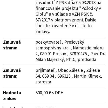
zasadnutí Z PSK dňa 05.03.2018 na
financovanie projektu "Pošodky v
Gibľu" a v súlade s VZN PSK č.
57/2017 v platnom znení. Ďalšie
špecifiká uvedené v čl. I tejto
zmluvy.
Zmluvná
poskytovateľ , Prešovský
strana:
samosprávny kraj , Námestie mieru
2, 080 01 Prešov , 37870475 , PaedDr.
Milan Majerský, PhD., predseda
Zmluvná
prijímateľ , Obec Zálesie , Zálesie
strana:
64, 059 04 , 696315 , Martin Klimek,
starosta
Hodnota
500,00 € s DPH
zmluv: