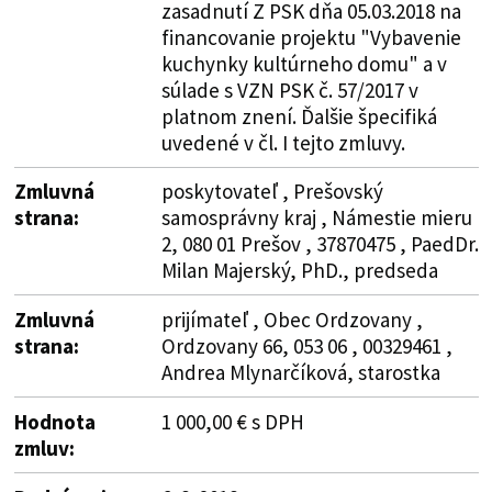
zasadnutí Z PSK dňa 05.03.2018 na
financovanie projektu "Vybavenie
kuchynky kultúrneho domu" a v
súlade s VZN PSK č. 57/2017 v
platnom znení. Ďalšie špecifiká
uvedené v čl. I tejto zmluvy.
Zmluvná
poskytovateľ , Prešovský
strana:
samosprávny kraj , Námestie mieru
2, 080 01 Prešov , 37870475 , PaedDr.
Milan Majerský, PhD., predseda
Zmluvná
prijímateľ , Obec Ordzovany ,
strana:
Ordzovany 66, 053 06 , 00329461 ,
Andrea Mlynarčíková, starostka
Hodnota
1 000,00 € s DPH
zmluv: