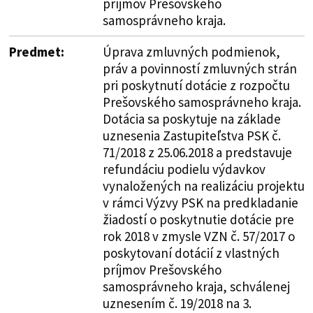
príjmov Prešovského
samosprávneho kraja.
Predmet:
Úprava zmluvných podmienok,
práv a povinností zmluvných strán
pri poskytnutí dotácie z rozpočtu
Prešovského samosprávneho kraja.
Dotácia sa poskytuje na základe
uznesenia Zastupiteľstva PSK č.
71/2018 z 25.06.2018 a predstavuje
refundáciu podielu výdavkov
vynaložených na realizáciu projektu
v rámci Výzvy PSK na predkladanie
žiadostí o poskytnutie dotácie pre
rok 2018 v zmysle VZN č. 57/2017 o
poskytovaní dotácií z vlastných
príjmov Prešovského
samosprávneho kraja, schválenej
uznesením č. 19/2018 na 3.