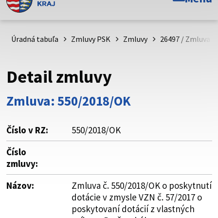
Toto je oficiálna webová stránka Prešovského
samosprávneho kraja. Oficiálne stránky využívajú doménu
psk.sk.
Úradná tabuľa
Zmluvy PSK
Zmluvy
26497 / Zmluva č
Táto stránka je zabezpečená
Detail zmluvy
Buďte pozorní a vždy sa uistite, že zdieľate informácie iba
cez zabezpečenú webovú stránku. Zabezpečená stránka
Zmluva: 550/2018/OK
vždy začína https:// pred názvom domény webového sídla.
Číslo v RZ:
550/2018/OK
Číslo
zmluvy:
Názov:
Zmluva č. 550/2018/OK o poskytnutí
dotácie v zmysle VZN č. 57/2017 o
poskytovaní dotácií z vlastných