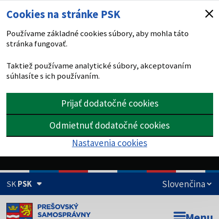
Cookies na stránke PSK
Používame základné cookies súbory, aby mohla táto
stránka fungovať.
Taktiež používame analytické súbory, akceptovaním
súhlasíte s ich používaním.
Prijať dodatočné cookies
Odmietnuť dodatočné cookies
Nastavenia cookies
SK
PSK
Doména psk.sk je oficiálna
Menu