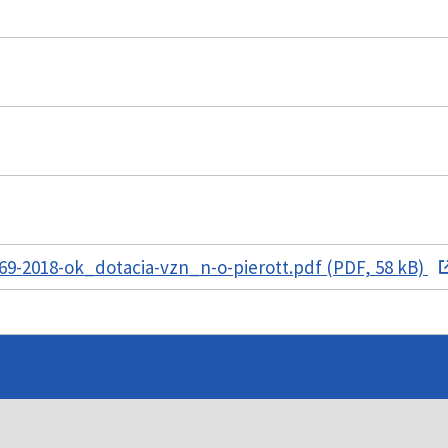
9-2018-ok_dotacia-vzn_n-o-pierott.pdf (PDF, 58 kB)