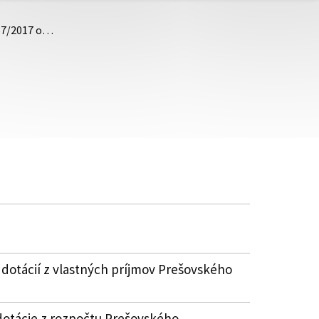
 57/2017 o…
 dotácií z vlastných príjmov Prešovského
dotácie z rozpočtu Prešovského