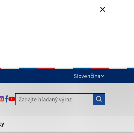
čená
ODKAZ SA OTVORÍ NA NOVEJ KARTE
ODKAZ SA OTVORÍ NA NOVEJ KARTE
ODKAZ SA OTVORÍ NA NOVEJ KARTE
stite, že zdieľate informácie iba cez
nku. Zabezpečená stránka vždy začína
ény webového sídla.
ty