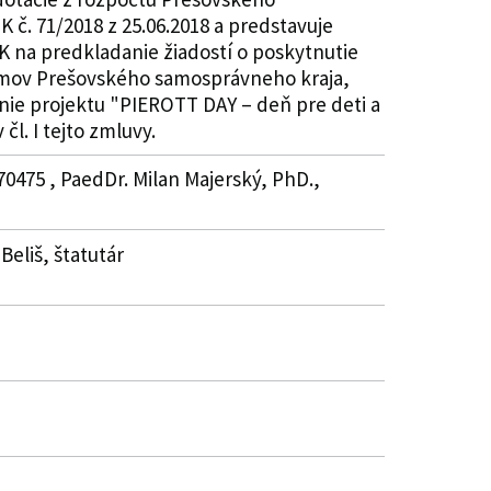
 č. 71/2018 z 25.06.2018 a predstavuje
K na predkladanie žiadostí o poskytnutie
ríjmov Prešovského samosprávneho kraja,
anie projektu "PIEROTT DAY – deň pre deti a
čl. I tejto zmluvy.
70475 , PaedDr. Milan Majerský, PhD.,
Beliš, štatutár