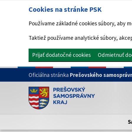
Cookies na stránke PSK
Používame základné cookies súbory, aby mo
Taktiež používame analytické súbory, akcep
Prijať dodatočné cookies
Odmietnuť do
PRESKOČIŤ NA HLAVNÝ OBSAH
Oficiálna stránka
Prešovského samosprávn
Doména psk.sk je oficiálna
Toto je oficiálna webová stránka Prešovsk
Oficiálne stránky využívajú doménu psk.sk.
S