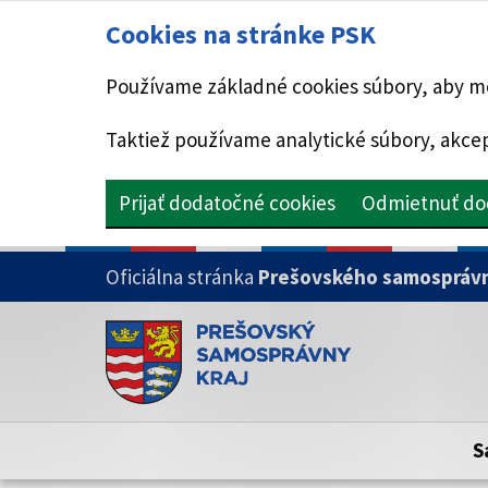
Cookies na stránke PSK
Používame základné cookies súbory, aby mo
Taktiež používame analytické súbory, akcep
Prijať dodatočné cookies
Odmietnuť do
PRESKOČIŤ NA HLAVNÝ OBSAH
Oficiálna stránka
Prešovského samosprávn
Doména psk.sk je oficiálna
Toto je oficiálna webová stránka Prešovsk
Oficiálne stránky využívajú doménu psk.sk.
S