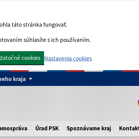
hla táto stránka fungovať.
tovaním súhlasíte s ich používaním.
datočné cookies
Nastavenia cookies
eho kraja
Táto stránka je zabezpe
Buďte pozorní a vždy sa ui
ého samosprávneho kraja.
zabezpečenú webovú strá
https:// pred názvom dom
amospráva
Úrad PSK
Spoznávame kraj
Kontak