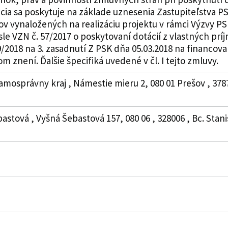
ia sa poskytuje na základe uznesenia Zastupiteľstva PSK
v vynaložených na realizáciu projektu v rámci Výzvy PS
sle VZN č. 57/2017 o poskytovaní dotácií z vlastných p
/2018 na 3. zasadnutí Z PSK dňa 05.03.2018 na financova
m znení. Ďalšie špecifiká uvedené v čl. I tejto zmluvy.
amosprávny kraj , Námestie mieru 2, 080 01 Prešov , 378
astová , Vyšná Šebastová 157, 080 06 , 328006 , Bc. Stan