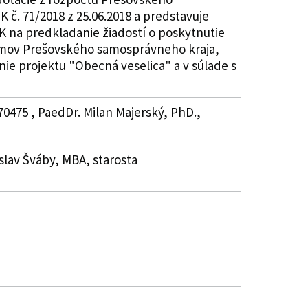
 č. 71/2018 z 25.06.2018 a predstavuje
K na predkladanie žiadostí o poskytnutie
ríjmov Prešovského samosprávneho kraja,
nie projektu "Obecná veselica" a v súlade s
70475 , PaedDr. Milan Majerský, PhD.,
islav Šváby, MBA, starosta