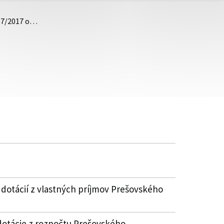
 57/2017 o…
 dotácií z vlastných príjmov Prešovského
dotácie z rozpočtu Prešovského