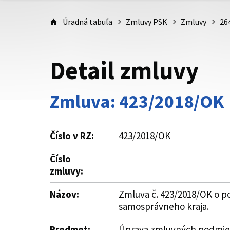
Úradná tabuľa
Zmluvy PSK
Zmluvy
26
Detail zmluvy
Zmluva: 423/2018/OK
Číslo v RZ:
423/2018/OK
Číslo
zmluvy:
Názov:
Zmluva č. 423/2018/OK o po
samosprávneho kraja.
Predmet:
Úprava zmluvných podmieno