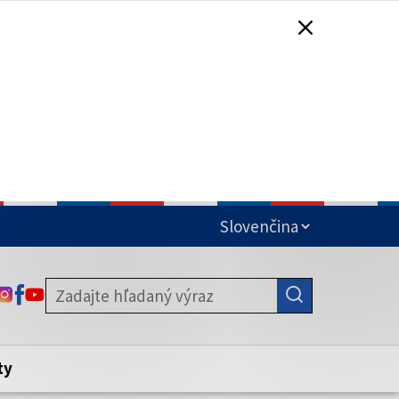
čená
ODKAZ SA OTVORÍ NA NOVEJ KARTE
ODKAZ SA OTVORÍ NA NOVEJ KARTE
ODKAZ SA OTVORÍ NA NOVEJ KARTE
stite, že zdieľate informácie iba cez
nku. Zabezpečená stránka vždy začína
ény webového sídla.
ty