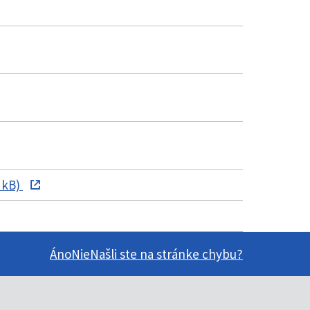
 kB)
Áno
Nie
Našli ste na stránke chybu?