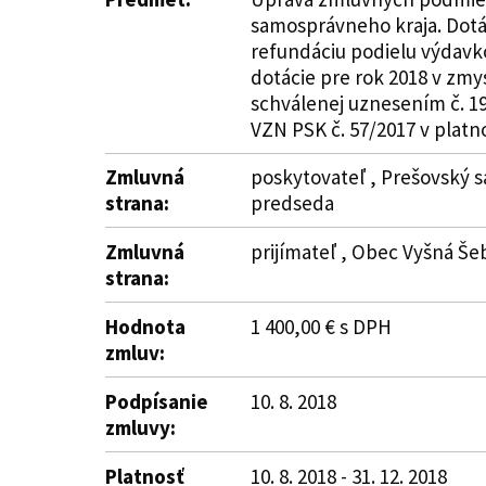
samosprávneho kraja. Dotác
refundáciu podielu výdavko
dotácie pre rok 2018 v zmy
schválenej uznesením č. 19
VZN PSK č. 57/2017 v platno
Zmluvná
poskytovateľ , Prešovský s
strana:
predseda
Zmluvná
prijímateľ , Obec Vyšná Šeb
strana:
Hodnota
1 400,00 € s DPH
zmluv:
Podpísanie
10. 8. 2018
zmluvy:
Platnosť
10. 8. 2018 - 31. 12. 2018