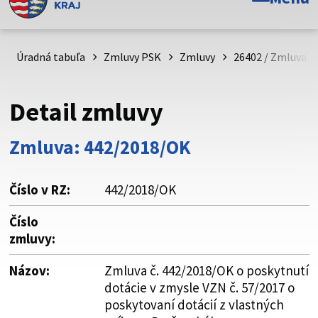
Toto je oficiálna webová stránka Prešovského
samosprávneho kraja. Oficiálne stránky využívajú doménu
psk.sk.
Úradná tabuľa
Zmluvy PSK
Zmluvy
26402 / Zmluva č
Táto stránka je zabezpečená
Detail zmluvy
Buďte pozorní a vždy sa uistite, že zdieľate informácie iba
cez zabezpečenú webovú stránku. Zabezpečená stránka
Zmluva: 442/2018/OK
vždy začína https:// pred názvom domény webového sídla.
Číslo v RZ:
442/2018/OK
Číslo
zmluvy:
Názov:
Zmluva č. 442/2018/OK o poskytnutí
dotácie v zmysle VZN č. 57/2017 o
poskytovaní dotácií z vlastných