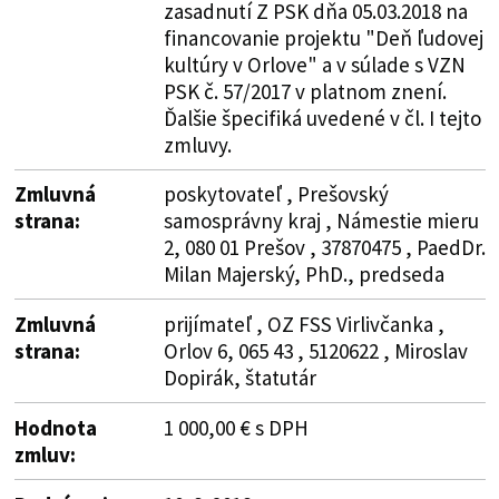
zasadnutí Z PSK dňa 05.03.2018 na
financovanie projektu "Deň ľudovej
kultúry v Orlove" a v súlade s VZN
PSK č. 57/2017 v platnom znení.
Ďalšie špecifiká uvedené v čl. I tejto
zmluvy.
Zmluvná
poskytovateľ , Prešovský
strana:
samosprávny kraj , Námestie mieru
2, 080 01 Prešov , 37870475 , PaedDr.
Milan Majerský, PhD., predseda
Zmluvná
prijímateľ , OZ FSS Virlivčanka ,
strana:
Orlov 6, 065 43 , 5120622 , Miroslav
Dopirák, štatutár
Hodnota
1 000,00 € s DPH
zmluv: