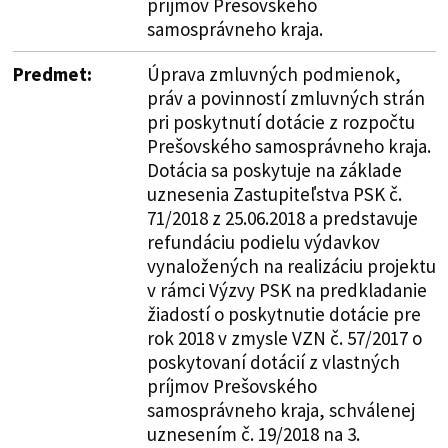
príjmov Prešovského
samosprávneho kraja.
Predmet:
Úprava zmluvných podmienok,
práv a povinností zmluvných strán
pri poskytnutí dotácie z rozpočtu
Prešovského samosprávneho kraja.
Dotácia sa poskytuje na základe
uznesenia Zastupiteľstva PSK č.
71/2018 z 25.06.2018 a predstavuje
refundáciu podielu výdavkov
vynaložených na realizáciu projektu
v rámci Výzvy PSK na predkladanie
žiadostí o poskytnutie dotácie pre
rok 2018 v zmysle VZN č. 57/2017 o
poskytovaní dotácií z vlastných
príjmov Prešovského
samosprávneho kraja, schválenej
uznesením č. 19/2018 na 3.