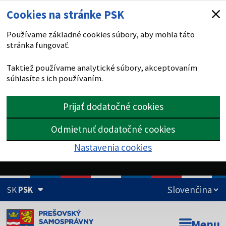
Cookies na stránke PSK
Používame základné cookies súbory, aby mohla táto
stránka fungovať.
Taktiež používame analytické súbory, akceptovaním
súhlasíte s ich používaním.
Prijať dodatočné cookies
Odmietnuť dodatočné cookies
Nastavenia cookies
SK
PSK
Doména psk.sk je oficiálna
Menu