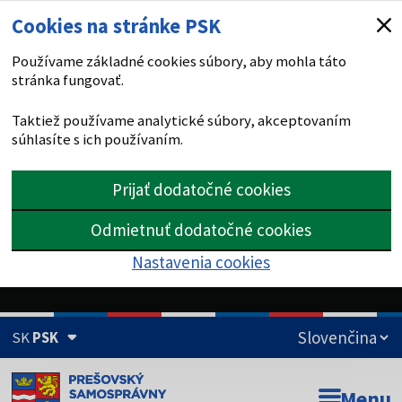
Cookies na stránke PSK
Používame základné cookies súbory, aby mohla táto
stránka fungovať.
Taktiež používame analytické súbory, akceptovaním
súhlasíte s ich používaním.
Prijať dodatočné cookies
Odmietnuť dodatočné cookies
Nastavenia cookies
SK
PSK
Doména psk.sk je oficiálna
Menu