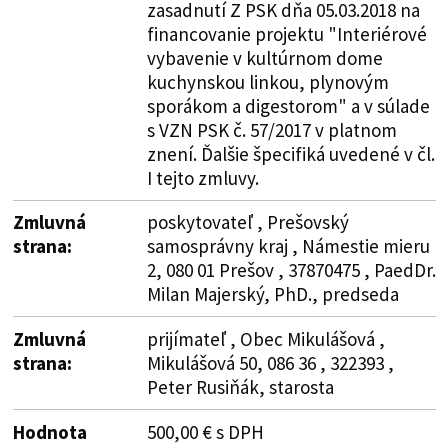
zasadnutí Z PSK dňa 05.03.2018 na
financovanie projektu "Interiérové
vybavenie v kultúrnom dome
kuchynskou linkou, plynovým
sporákom a digestorom" a v súlade
s VZN PSK č. 57/2017 v platnom
znení. Ďalšie špecifiká uvedené v čl.
I tejto zmluvy.
Zmluvná
poskytovateľ , Prešovský
strana:
samosprávny kraj , Námestie mieru
2, 080 01 Prešov , 37870475 , PaedDr.
Milan Majerský, PhD., predseda
Zmluvná
prijímateľ , Obec Mikulášová ,
strana:
Mikulášová 50, 086 36 , 322393 ,
Peter Rusiňák, starosta
Hodnota
500,00 € s DPH