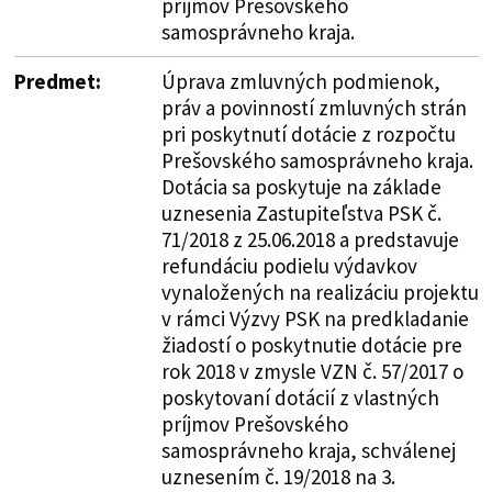
príjmov Prešovského
samosprávneho kraja.
Predmet:
Úprava zmluvných podmienok,
práv a povinností zmluvných strán
pri poskytnutí dotácie z rozpočtu
Prešovského samosprávneho kraja.
Dotácia sa poskytuje na základe
uznesenia Zastupiteľstva PSK č.
71/2018 z 25.06.2018 a predstavuje
refundáciu podielu výdavkov
vynaložených na realizáciu projektu
v rámci Výzvy PSK na predkladanie
žiadostí o poskytnutie dotácie pre
rok 2018 v zmysle VZN č. 57/2017 o
poskytovaní dotácií z vlastných
príjmov Prešovského
samosprávneho kraja, schválenej
uznesením č. 19/2018 na 3.