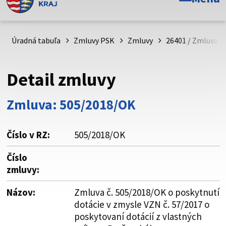
Toto je oficiálna webová stránka Prešovského
samosprávneho kraja. Oficiálne stránky využívajú doménu
psk.sk.
Úradná tabuľa
Zmluvy PSK
Zmluvy
26401 / Zmluva č
Táto stránka je zabezpečená
Detail zmluvy
Buďte pozorní a vždy sa uistite, že zdieľate informácie iba
cez zabezpečenú webovú stránku. Zabezpečená stránka
Zmluva: 505/2018/OK
vždy začína https:// pred názvom domény webového sídla.
Číslo v RZ:
505/2018/OK
Číslo
zmluvy:
Názov:
Zmluva č. 505/2018/OK o poskytnutí
dotácie v zmysle VZN č. 57/2017 o
poskytovaní dotácií z vlastných