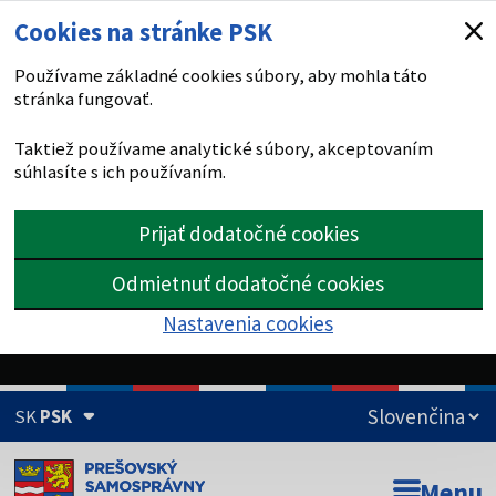
Cookies na stránke PSK
Používame základné cookies súbory, aby mohla táto
stránka fungovať.
Taktiež používame analytické súbory, akceptovaním
súhlasíte s ich používaním.
Prijať dodatočné cookies
Odmietnuť dodatočné cookies
Nastavenia cookies
SK
PSK
Doména psk.sk je oficiálna
Menu