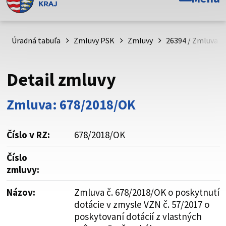
Toto je oficiálna webová stránka Prešovského
samosprávneho kraja. Oficiálne stránky využívajú doménu
psk.sk.
Úradná tabuľa
Zmluvy PSK
Zmluvy
26394 / Zmluva č
Táto stránka je zabezpečená
Detail zmluvy
Buďte pozorní a vždy sa uistite, že zdieľate informácie iba
cez zabezpečenú webovú stránku. Zabezpečená stránka
Zmluva: 678/2018/OK
vždy začína https:// pred názvom domény webového sídla.
Číslo v RZ:
678/2018/OK
Číslo
zmluvy:
Názov:
Zmluva č. 678/2018/OK o poskytnutí
dotácie v zmysle VZN č. 57/2017 o
poskytovaní dotácií z vlastných