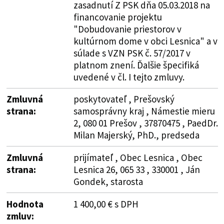
zasadnutí Z PSK dňa 05.03.2018 na
financovanie projektu
"Dobudovanie priestorov v
kultúrnom dome v obci Lesnica" a v
súlade s VZN PSK č. 57/2017 v
platnom znení. Ďalšie špecifiká
uvedené v čl. I tejto zmluvy.
Zmluvná
poskytovateľ , Prešovský
strana:
samosprávny kraj , Námestie mieru
2, 080 01 Prešov , 37870475 , PaedDr.
Milan Majerský, PhD., predseda
Zmluvná
prijímateľ , Obec Lesnica , Obec
strana:
Lesnica 26, 065 33 , 330001 , Ján
Gondek, starosta
Hodnota
1 400,00 € s DPH
zmluv: