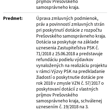
príjmov Prešovského
samosprávneho kraja.
Predmet:
Úprava zmluvných podmienok,
práv a povinností zmluvných strán
pri poskytnutí dotácie z rozpočtu
Prešovského samosprávneho kraja.
Dotácia sa poskytuje na základe
uznesenia Zastupiteľstva PSK č.
71/2018 z 25.06.2018 a predstavuje
refundáciu podielu výdavkov
vynaložených na realizáciu projektu
v rámci Výzvy PSK na predkladanie
žiadostí o poskytnutie dotácie pre
rok 2018 v zmysle VZN č. 57/2017 o
poskytovaní dotácií z vlastných
príjmov Prešovského
samosprávneho kraja, schválenej
uznesením č. 19/2018 na 3.