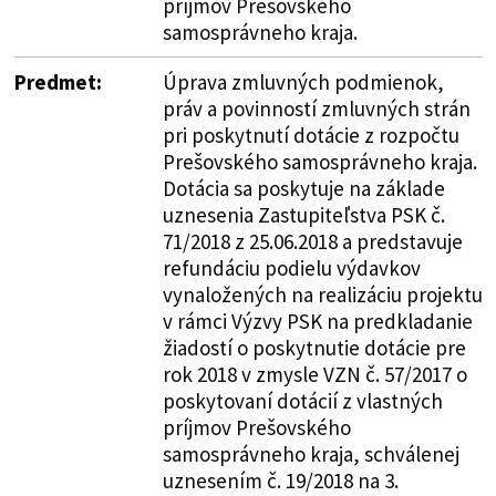
príjmov Prešovského
samosprávneho kraja.
Predmet:
Úprava zmluvných podmienok,
práv a povinností zmluvných strán
pri poskytnutí dotácie z rozpočtu
Prešovského samosprávneho kraja.
Dotácia sa poskytuje na základe
uznesenia Zastupiteľstva PSK č.
71/2018 z 25.06.2018 a predstavuje
refundáciu podielu výdavkov
vynaložených na realizáciu projektu
v rámci Výzvy PSK na predkladanie
žiadostí o poskytnutie dotácie pre
rok 2018 v zmysle VZN č. 57/2017 o
poskytovaní dotácií z vlastných
príjmov Prešovského
samosprávneho kraja, schválenej
uznesením č. 19/2018 na 3.