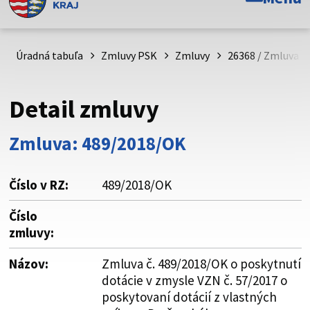
Toto je oficiálna webová stránka Prešovského
samosprávneho kraja. Oficiálne stránky využívajú doménu
psk.sk.
Úradná tabuľa
Zmluvy PSK
Zmluvy
26368 / Zmluva č
Táto stránka je zabezpečená
Detail zmluvy
Buďte pozorní a vždy sa uistite, že zdieľate informácie iba
cez zabezpečenú webovú stránku. Zabezpečená stránka
Zmluva: 489/2018/OK
vždy začína https:// pred názvom domény webového sídla.
Číslo v RZ:
489/2018/OK
Číslo
zmluvy:
Názov:
Zmluva č. 489/2018/OK o poskytnutí
dotácie v zmysle VZN č. 57/2017 o
poskytovaní dotácií z vlastných