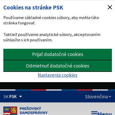
Cookies na stránke PSK
Používame základné cookies súbory, aby mohla táto
stránka fungovať.
Taktiež používame analytické súbory, akceptovaním
súhlasíte s ich používaním.
Prijať dodatočné cookies
Odmietnuť dodatočné cookies
Nastavenia cookies
SK
PSK
Doména psk.sk je oficiálna
Menu