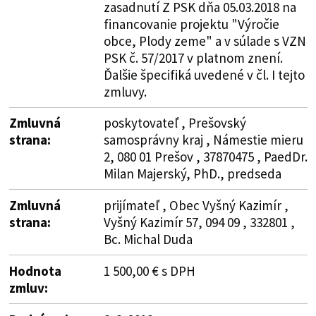
zasadnutí Z PSK dňa 05.03.2018 na
financovanie projektu "Výročie
obce, Plody zeme" a v súlade s VZN
PSK č. 57/2017 v platnom znení.
Ďalšie špecifiká uvedené v čl. I tejto
zmluvy.
Zmluvná
poskytovateľ , Prešovský
strana:
samosprávny kraj , Námestie mieru
2, 080 01 Prešov , 37870475 , PaedDr.
Milan Majerský, PhD., predseda
Zmluvná
prijímateľ , Obec Vyšný Kazimír ,
strana:
Vyšný Kazimír 57, 094 09 , 332801 ,
Bc. Michal Duda
Hodnota
1 500,00 € s DPH
zmluv: