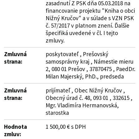
zasadnutí Z PSK dňa 05.03.2018 na
financovanie projektu "Kniha o obci
Nižný Kručov" a v súlade s VZN PSK
č. 57/2017 v platnom znení. Ďalšie
špecifiká uvedené v čl. I tejto
zmluvy.
Zmluvná
poskytovateľ , Prešovský
strana:
samosprávny kraj , Námestie mieru
2, 080 01 Prešov , 37870475 , PaedDr.
Milan Majerský, PhD., predseda
Zmluvná
prijímateľ , Obec Nižný Kručov ,
strana:
Obecný úrad č. 48, 093 01 , 332615 ,
Mgr. Vladimíra Hermanovská,
starostka
Hodnota
1 500,00 € s DPH
zmluv: