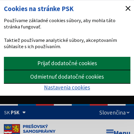
Cookies na stránke PSK
Používame základné cookies súbory, aby mohla táto
stránka fungovať.
Taktiež používame analytické súbory, akceptovaním
súhlasíte s ich používaním.
Prijať dodatočné cookies
Odmietnuť dodatočné cookies
Nastavenia cookies
SK
PSK
Doména psk.sk je oficiálna
Menu