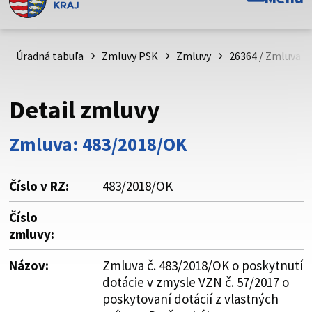
Toto je oficiálna webová stránka Prešovského
samosprávneho kraja. Oficiálne stránky využívajú doménu
psk.sk.
Úradná tabuľa
Zmluvy PSK
Zmluvy
26364 / Zmluva č
Táto stránka je zabezpečená
Detail zmluvy
Buďte pozorní a vždy sa uistite, že zdieľate informácie iba
cez zabezpečenú webovú stránku. Zabezpečená stránka
Zmluva: 483/2018/OK
vždy začína https:// pred názvom domény webového sídla.
Číslo v RZ:
483/2018/OK
Číslo
zmluvy:
Názov:
Zmluva č. 483/2018/OK o poskytnutí
dotácie v zmysle VZN č. 57/2017 o
poskytovaní dotácií z vlastných