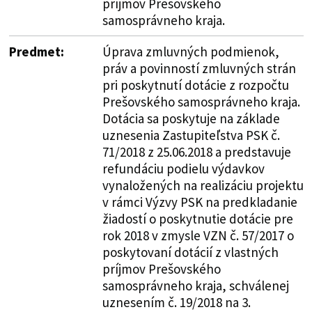
príjmov Prešovského
samosprávneho kraja.
Predmet:
Úprava zmluvných podmienok,
práv a povinností zmluvných strán
pri poskytnutí dotácie z rozpočtu
Prešovského samosprávneho kraja.
Dotácia sa poskytuje na základe
uznesenia Zastupiteľstva PSK č.
71/2018 z 25.06.2018 a predstavuje
refundáciu podielu výdavkov
vynaložených na realizáciu projektu
v rámci Výzvy PSK na predkladanie
žiadostí o poskytnutie dotácie pre
rok 2018 v zmysle VZN č. 57/2017 o
poskytovaní dotácií z vlastných
príjmov Prešovského
samosprávneho kraja, schválenej
uznesením č. 19/2018 na 3.