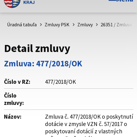
Toto je oficiálna webová stránka Prešovského
samosprávneho kraja. Oficiálne stránky využívajú doménu
psk.sk.
Úradná tabuľa
Zmluvy PSK
Zmluvy
26351 / Zmluva č
Táto stránka je zabezpečená
Detail zmluvy
Buďte pozorní a vždy sa uistite, že zdieľate informácie iba
cez zabezpečenú webovú stránku. Zabezpečená stránka
Zmluva: 477/2018/OK
vždy začína https:// pred názvom domény webového sídla.
Číslo v RZ:
477/2018/OK
Číslo
zmluvy:
Názov:
Zmluva č. 477/2018/OK o poskytnutí
dotácie v zmysle VZN č. 57/2017 o
poskytovaní dotácií z vlastných