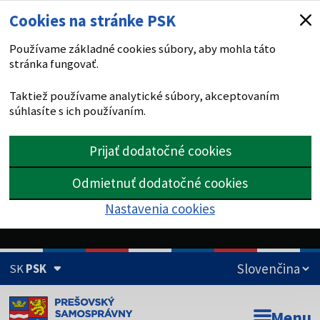
Cookies na stránke PSK
Používame základné cookies súbory, aby mohla táto
stránka fungovať.
Taktiež používame analytické súbory, akceptovaním
súhlasíte s ich používaním.
Prijať dodatočné cookies
Odmietnuť dodatočné cookies
Nastavenia cookies
SK
PSK
Doména psk.sk je oficiálna
Menu