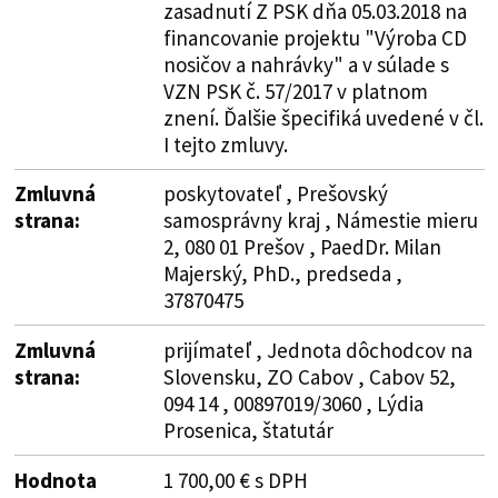
zasadnutí Z PSK dňa 05.03.2018 na
financovanie projektu "Výroba CD
nosičov a nahrávky" a v súlade s
VZN PSK č. 57/2017 v platnom
znení. Ďalšie špecifiká uvedené v čl.
I tejto zmluvy.
Zmluvná
poskytovateľ , Prešovský
strana:
samosprávny kraj , Námestie mieru
2, 080 01 Prešov , PaedDr. Milan
Majerský, PhD., predseda ,
37870475
Zmluvná
prijímateľ , Jednota dôchodcov na
strana:
Slovensku, ZO Cabov , Cabov 52,
094 14 , 00897019/3060 , Lýdia
Prosenica, štatutár
Hodnota
1 700,00 € s DPH