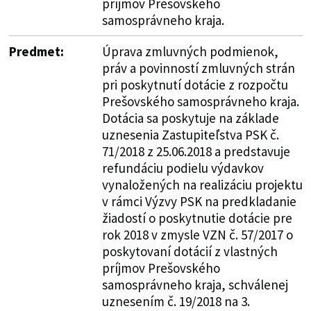
príjmov Prešovského
samosprávneho kraja.
Predmet:
Úprava zmluvných podmienok,
práv a povinností zmluvných strán
pri poskytnutí dotácie z rozpočtu
Prešovského samosprávneho kraja.
Dotácia sa poskytuje na základe
uznesenia Zastupiteľstva PSK č.
71/2018 z 25.06.2018 a predstavuje
refundáciu podielu výdavkov
vynaložených na realizáciu projektu
v rámci Výzvy PSK na predkladanie
žiadostí o poskytnutie dotácie pre
rok 2018 v zmysle VZN č. 57/2017 o
poskytovaní dotácií z vlastných
príjmov Prešovského
samosprávneho kraja, schválenej
uznesením č. 19/2018 na 3.