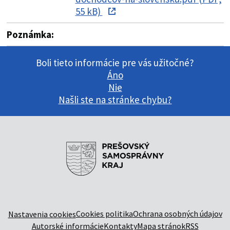
55 kB)
Poznámka:
Boli tieto informácie pre vás užitočné?
Áno
Nie
Našli ste na stránke chybu?
Cookies politika
Ochrana osobných údajov
Nastavenia cookies
Autorské informácie
Kontakty
Mapa stránok
RSS