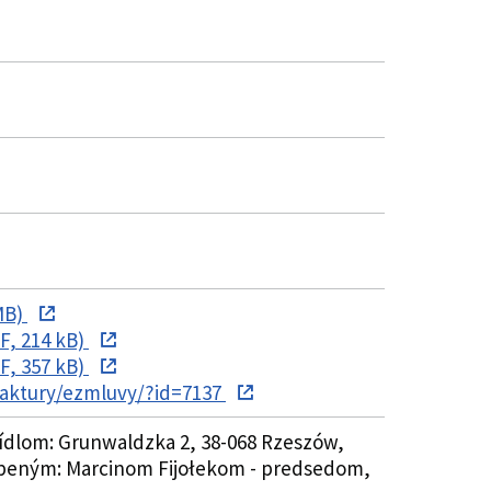
MB)
F, 214 kB)
F, 357 kB)
faktury/ezmluvy/?id=7137
ídlom: Grunwaldzka 2, 38-068 Rzeszów,
stúpeným: Marcinom Fijołekom - predsedom,