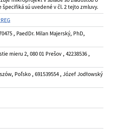
pecifiká sú uvedené v čl. 2 tejto zmluvy.
ERREG
70475 , PaedDr. Milan Majerský, PhD,
ie mieru 2, 080 01 Prešov , 42238536 ,
eszów, Poľsko , 691539554 , Józef Jodłowský