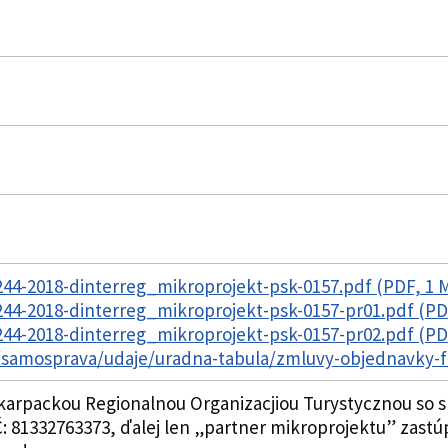
44-2018-dinterreg_mikroprojekt-psk-0157.pdf (PDF, 1 
4-2018-dinterreg_mikroprojekt-psk-0157-pr01.pdf (PD
4-2018-dinterreg_mikroprojekt-psk-0157-pr02.pdf (PD
k/samosprava/udaje/uradna-tabula/zmluvy-objednavky-
karpackou Regionalnou Organizacjiou Turystycznou so s
IČ: 81332763373, ďalej len „partner mikroprojektu” za