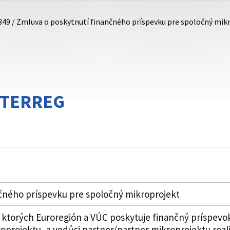
349 / Zmluva o poskytnutí finančného príspevku pre spoločný mik
NTERREG
čného príspevku pre spoločný mikroprojekt
ktorých Euroregión a VÚC poskytuje finančný príspevok
roprojektu, a vedúci partner/partner mikroprojektu reali