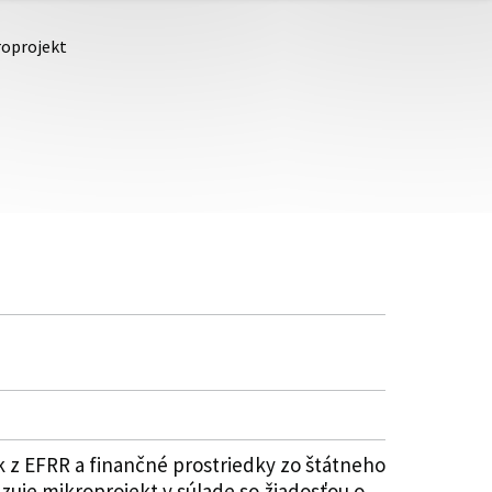
roprojekt
 z EFRR a finančné prostriedky zo štátneho
zuje mikroprojekt v súlade so žiadosťou o