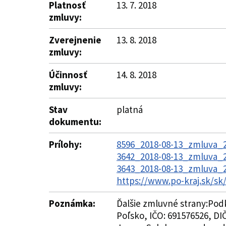
Platnosť
13. 7. 2018
zmluvy:
Zverejnenie
13. 8. 2018
zmluvy:
Účinnosť
14. 8. 2018
zmluvy:
Stav
platná
dokumentu:
Prílohy:
8596_2018-08-13_zmluva_2
3642_2018-08-13_zmluva_24
3643_2018-08-13_zmluva_24
https://www.po-kraj.sk/s
Poznámka:
Ďalšie zmluvné strany:Pod
Poľsko, IČO: 691576526, D