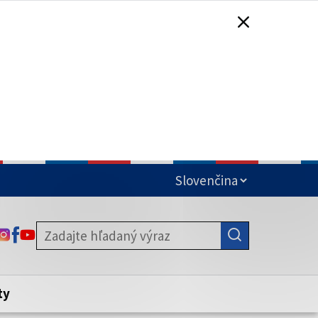
čená
ODKAZ SA OTVORÍ NA NOVEJ KARTE
ODKAZ SA OTVORÍ NA NOVEJ KARTE
ODKAZ SA OTVORÍ NA NOVEJ KARTE
stite, že zdieľate informácie iba cez
nku. Zabezpečená stránka vždy začína
ény webového sídla.
ty