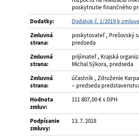
poskytnutie finančného prí
Dodatky:
Dodatok č. 1/2019 k zmluv
Zmluvná
poskytovateľ , Prešovský s
strana:
predseda
Zmluvná
prijímateľ , Krajská organ
strana:
Michal Sýkora, predseda
Zmluvná
účastník , Združenie Karpa
strana:
– predseda predstavenstv
Hodnota
111 807,00 € s DPH
zmluv:
Podpísanie
13. 7. 2018
zmluvy: