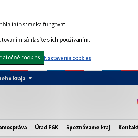
hla táto stránka fungovať.
tovaním súhlasíte s ich používaním.
datočné cookies
Nastavenia cookies
eho kraja
Táto stránka je zabezpe
Buďte pozorní a vždy sa ui
ého samosprávneho kraja.
zabezpečenú webovú strá
https:// pred názvom dom
amospráva
Úrad PSK
Spoznávame kraj
Kontak