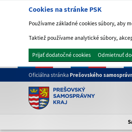
Cookies na stránke PSK
Používame základné cookies súbory, aby mo
Taktiež používame analytické súbory, akcep
Prijať dodatočné cookies
Odmietnuť do
PRESKOČIŤ NA HLAVNÝ OBSAH
Oficiálna stránka
Prešovského samosprávn
Doména psk.sk je oficiálna
Toto je oficiálna webová stránka Prešovsk
Oficiálne stránky využívajú doménu psk.sk.
S