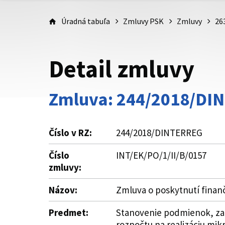
Úradná tabuľa
Zmluvy PSK
Zmluvy
26
Detail zmluvy
Zmluva: 244/2018/DI
Číslo v RZ:
244/2018/DINTERREG
Číslo
INT/EK/PO/1/II/B/0157
zmluvy:
Názov:
Zmluva o poskytnutí finan
Predmet:
Stanovenie podmienok, za 
rozpočtu na realizáciu mik