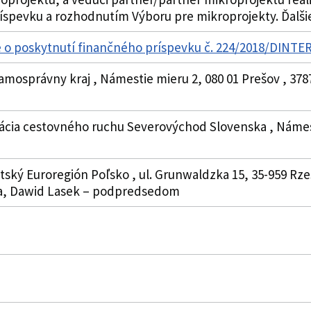
spevku a rozhodnutím Výboru pre mikroprojekty. Ďalšie š
e o poskytnutí finančného príspevku č. 224/2018/DINT
amosprávny kraj , Námestie mieru 2, 080 01 Prešov , 378
izácia cestovného ruchu Severovýchod Slovenska , Námest
tský Euroregión Poľsko , ul. Grunwaldzka 15, 35-959 Rz
a, Dawid Lasek – podpredsedom