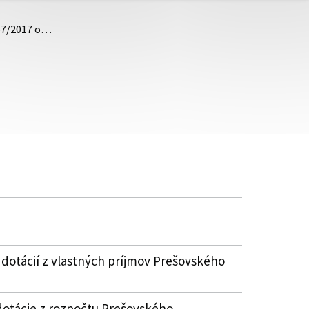
 57/2017 o…
 dotácií z vlastných príjmov Prešovského
dotácie z rozpočtu Prešovského