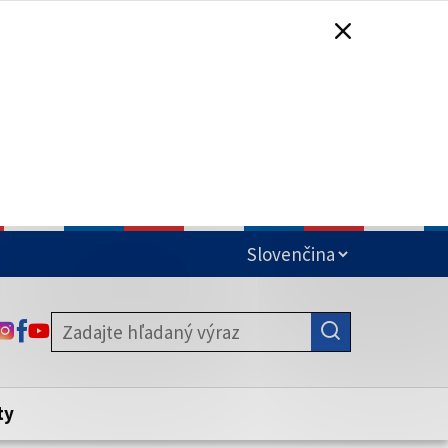
čená
ODKAZ SA OTVORÍ NA NOVEJ KARTE
ODKAZ SA OTVORÍ NA NOVEJ KARTE
ODKAZ SA OTVORÍ NA NOVEJ KARTE
stite, že zdieľate informácie iba cez
nku. Zabezpečená stránka vždy začína
ény webového sídla.
ty