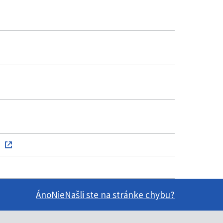
Áno
Nie
Našli ste na stránke chybu?