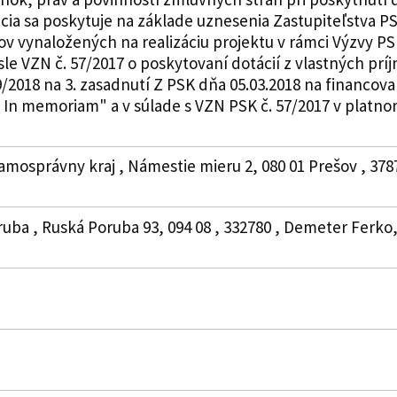
ia sa poskytuje na základe uznesenia Zastupiteľstva PSK
v vynaložených na realizáciu projektu v rámci Výzvy PS
sle VZN č. 57/2017 o poskytovaní dotácií z vlastných p
/2018 na 3. zasadnutí Z PSK dňa 05.03.2018 na financovan
In memoriam" a v súlade s VZN PSK č. 57/2017 v platnom 
amosprávny kraj , Námestie mieru 2, 080 01 Prešov , 378
ruba , Ruská Poruba 93, 094 08 , 332780 , Demeter Ferko,