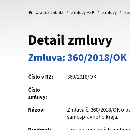
Úradná tabuľa
Zmluvy PSK
Zmluvy
26
Detail zmluvy
Zmluva: 360/2018/OK
Číslo v RZ:
360/2018/OK
Číslo
zmluvy:
Názov:
Zmluva č. 360/2018/OK o po
samosprávneho kraja.
Predmet:
Úprava zmluvných podmieno