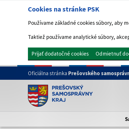
Cookies na stránke PSK
Používame základné cookies súbory, aby mo
Taktiež používame analytické súbory, akcep
Prijať dodatočné cookies
Odmietnuť do
PRESKOČIŤ NA HLAVNÝ OBSAH
Oficiálna stránka
Prešovského samosprávn
Doména psk.sk je oficiálna
Toto je oficiálna webová stránka Prešovsk
Oficiálne stránky využívajú doménu psk.sk.
S