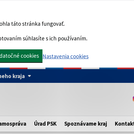
hla táto stránka fungovať.
tovaním súhlasíte s ich používaním.
datočné cookies
Nastavenia cookies
eho kraja
Táto stránka je zabezpe
Buďte pozorní a vždy sa ui
ého samosprávneho kraja.
zabezpečenú webovú strá
https:// pred názvom dom
amospráva
Úrad PSK
Spoznávame kraj
Kontak