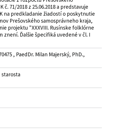
 č. 71/2018 z 25.06.2018 a predstavuje
K na predkladanie žiadostí o poskytnutie
ríjmov Prešovského samosprávneho kraja,
ie projektu "XXXVIII. Rusínske folklórne
znení. Ďalšie špecifiká uvedené v čl. I
70475 , PaedDr. Milan Majerský, PhD.,
 starosta