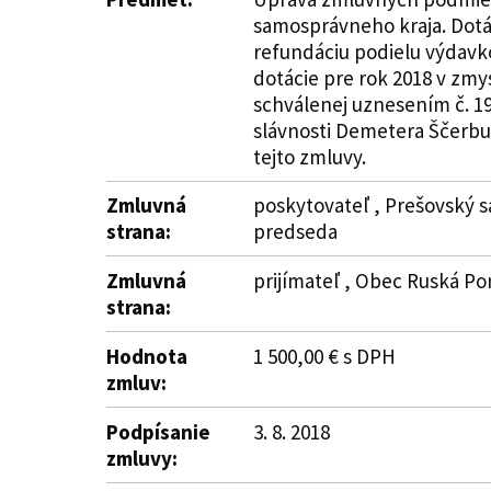
samosprávneho kraja. Dotác
refundáciu podielu výdavko
dotácie pre rok 2018 v zmy
schválenej uznesením č. 19
slávnosti Demetera Ščerbu 
tejto zmluvy.
Zmluvná
poskytovateľ , Prešovský s
strana:
predseda
Zmluvná
prijímateľ , Obec Ruská Po
strana:
Hodnota
1 500,00 € s DPH
zmluv:
Podpísanie
3. 8. 2018
zmluvy: