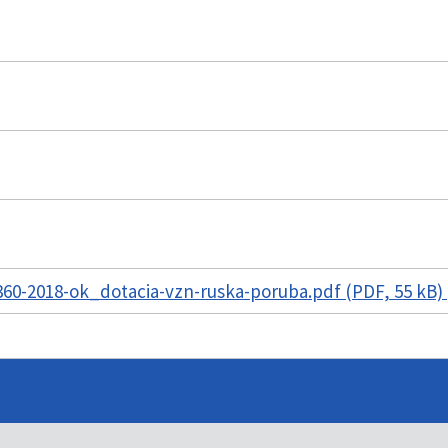
60-2018-ok_dotacia-vzn-ruska-poruba.pdf (PDF, 55 kB)