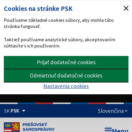
Cookies na stránke PSK
Používame základné cookies súbory, aby mohla táto
stránka fungovať.
Taktiež používame analytické súbory, akceptovaním
súhlasíte s ich používaním.
Prijať dodatočné cookies
Odmietnuť dodatočné cookies
Nastavenia cookies
SK
PSK
Doména psk.sk je oficiálna
Menu