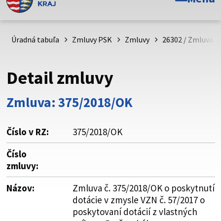
Toto je oficiálna webová stránka Prešovského
samosprávneho kraja. Oficiálne stránky využívajú doménu
psk.sk.
Úradná tabuľa
Zmluvy PSK
Zmluvy
26302 / Zmluva č
Táto stránka je zabezpečená
Detail zmluvy
Buďte pozorní a vždy sa uistite, že zdieľate informácie iba
cez zabezpečenú webovú stránku. Zabezpečená stránka
Zmluva: 375/2018/OK
vždy začína https:// pred názvom domény webového sídla.
Číslo v RZ:
375/2018/OK
Číslo
zmluvy:
Názov:
Zmluva č. 375/2018/OK o poskytnutí
dotácie v zmysle VZN č. 57/2017 o
poskytovaní dotácií z vlastných