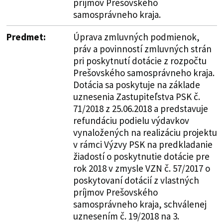
príjmov Prešovského
samosprávneho kraja.
Predmet:
Úprava zmluvných podmienok,
práv a povinností zmluvných strán
pri poskytnutí dotácie z rozpočtu
Prešovského samosprávneho kraja.
Dotácia sa poskytuje na základe
uznesenia Zastupiteľstva PSK č.
71/2018 z 25.06.2018 a predstavuje
refundáciu podielu výdavkov
vynaložených na realizáciu projektu
v rámci Výzvy PSK na predkladanie
žiadostí o poskytnutie dotácie pre
rok 2018 v zmysle VZN č. 57/2017 o
poskytovaní dotácií z vlastných
príjmov Prešovského
samosprávneho kraja, schválenej
uznesením č. 19/2018 na 3.