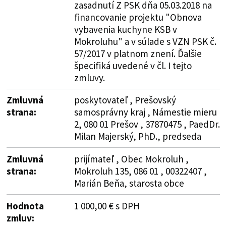
zasadnutí Z PSK dňa 05.03.2018 na
financovanie projektu "Obnova
vybavenia kuchyne KSB v
Mokroluhu" a v súlade s VZN PSK č.
57/2017 v platnom znení. Ďalšie
špecifiká uvedené v čl. I tejto
zmluvy.
Zmluvná
poskytovateľ , Prešovský
strana:
samosprávny kraj , Námestie mieru
2, 080 01 Prešov , 37870475 , PaedDr.
Milan Majerský, PhD., predseda
Zmluvná
prijímateľ , Obec Mokroluh ,
strana:
Mokroluh 135, 086 01 , 00322407 ,
Marián Beňa, starosta obce
Hodnota
1 000,00 € s DPH
zmluv: