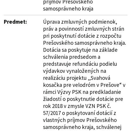
príjmov Prešovského
samosprávneho kraja
Predmet:
Úprava zmluvných podmienok,
práv a povinností zmluvných strán
pri poskytnutí dotácie z rozpočtu
Prešovského samosprávneho kraja.
Dotácia sa poskytuje na základe
schválenia predsedom a
predstavuje refundáciu podielu
výdavkov vynaložených na
realizáciu projektu „Svahová
kosačka pre velodróm v Prešove“ v
rámci Výzvy PSK na predkladanie
žiadostí o poskytnutie dotácie pre
rok 2018 v zmysle VZN PSK č.
57/2017 o poskytovaní dotácií z
vlastných príjmov Prešovského
samosprávneho kraja, schválenej