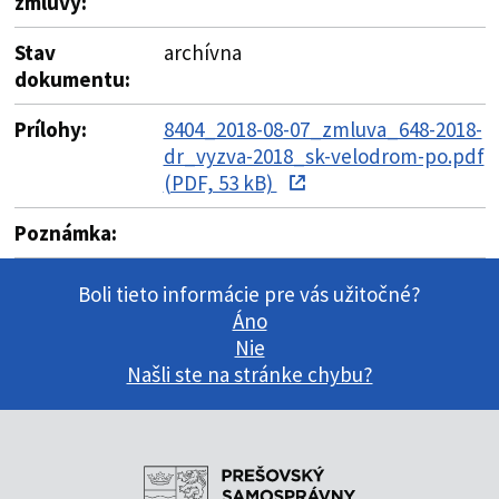
zmluvy:
Stav
archívna
dokumentu:
Prílohy:
8404_2018-08-07_zmluva_648-2018-
dr_vyzva-2018_sk-velodrom-po.pdf
(PDF, 53 kB)
Poznámka:
Boli tieto informácie pre vás užitočné?
Áno
Nie
Našli ste na stránke chybu?