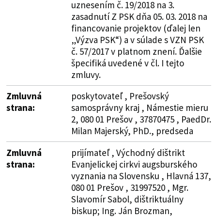
uznesením č. 19/2018 na 3.
zasadnutí Z PSK dňa 05. 03. 2018 na
financovanie projektov (ďalej len
„Výzva PSK“) a v súlade s VZN PSK
č. 57/2017 v platnom znení. Ďalšie
špecifiká uvedené v čl. I tejto
zmluvy.
Zmluvná
poskytovateľ , Prešovský
strana:
samosprávny kraj , Námestie mieru
2, 080 01 Prešov , 37870475 , PaedDr.
Milan Majerský, PhD., predseda
Zmluvná
prijímateľ , Východný dištrikt
strana:
Evanjelickej cirkvi augsburského
vyznania na Slovensku , Hlavná 137,
080 01 Prešov , 31997520 , Mgr.
Slavomír Sabol, dištriktuálny
biskup; Ing. Ján Brozman,