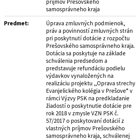
príjmov Prešovského
samosprávneho kraja
Predmet:
Úprava zmluvných podmienok,
práv a povinností zmluvných strán
pri poskytnutí dotácie z rozpočtu
Prešovského samosprávneho kraja.
Dotácia sa poskytuje na základe
schválenia predsedom a
predstavuje refundáciu podielu
výdavkov vynaložených na
realizáciu projektu „Oprava strechy
Evanjelického kolégia v Prešove“ v
rámci Výzvy PSK na predkladanie
žiadostí o poskytnutie dotácie pre
rok 2018 v zmysle VZN PSK č.
57/2017 o poskytovaní dotácií z
vlastných príjmov Prešovského
samosprávneho kraja, schválenej