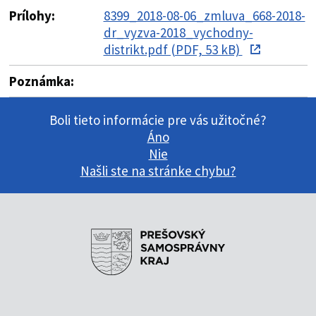
Prílohy:
8399_2018-08-06_zmluva_668-2018-
dr_vyzva-2018_vychodny-
distrikt.pdf (PDF, 53 kB)
Poznámka:
Boli tieto informácie pre vás užitočné?
Áno
Nie
Našli ste na stránke chybu?