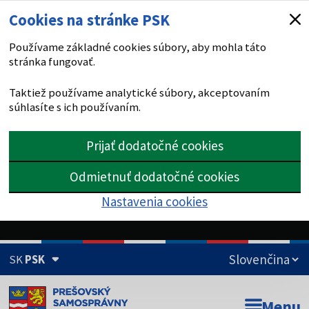
Cookies na stránke PSK
Používame základné cookies súbory, aby mohla táto
stránka fungovať.
Taktiež používame analytické súbory, akceptovaním
súhlasíte s ich používaním.
Prijať dodatočné cookies
Odmietnuť dodatočné cookies
Nastavenia cookies
SK
PSK
Doména psk.sk je oficiálna
Menu