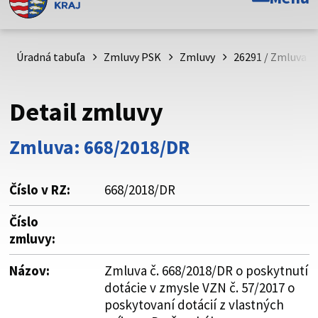
Toto je oficiálna webová stránka Prešovského
samosprávneho kraja. Oficiálne stránky využívajú doménu
psk.sk.
Úradná tabuľa
Zmluvy PSK
Zmluvy
26291 / Zmluva č
Táto stránka je zabezpečená
Detail zmluvy
Buďte pozorní a vždy sa uistite, že zdieľate informácie iba
cez zabezpečenú webovú stránku. Zabezpečená stránka
Zmluva: 668/2018/DR
vždy začína https:// pred názvom domény webového sídla.
Číslo v RZ:
668/2018/DR
Číslo
zmluvy:
Názov:
Zmluva č. 668/2018/DR o poskytnutí
dotácie v zmysle VZN č. 57/2017 o
poskytovaní dotácií z vlastných