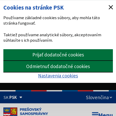
Cookies na stránke PSK
Používame základné cookies súbory, aby mohla táto
stránka fungovať.
Taktiež používame analytické súbory, akceptovaním
súhlasíte s ich používaním.
Prijať dodatočné cookies
Odmietnuť dodatočné cookies
Nastavenia cookies
SK
PSK
Doména psk.sk je oficiálna
Menu