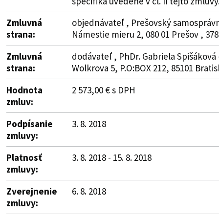
špecifiká uvedené v čl. II tejto zmluvy
Zmluvná
objednávateľ , Prešovský samosprávny
strana:
Námestie mieru 2, 080 01 Prešov , 37
Zmluvná
dodávateľ , PhDr. Gabriela Spišáková -
strana:
Wolkrova 5, P.O:BOX 212, 85101 Bratis
Hodnota
2 573,00 € s DPH
zmluv:
Podpísanie
3. 8. 2018
zmluvy:
Platnosť
3. 8. 2018 - 15. 8. 2018
zmluvy:
Zverejnenie
6. 8. 2018
zmluvy: