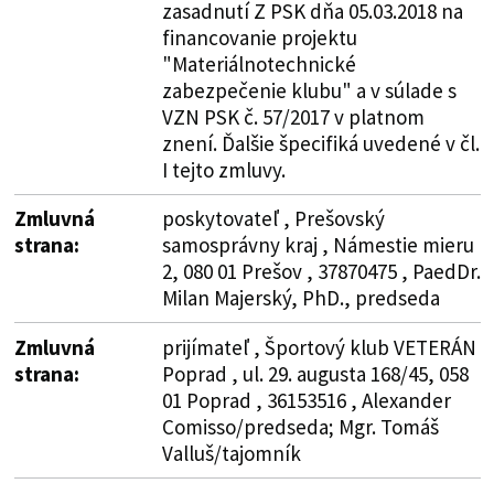
zasadnutí Z PSK dňa 05.03.2018 na
financovanie projektu
"Materiálnotechnické
zabezpečenie klubu" a v súlade s
VZN PSK č. 57/2017 v platnom
znení. Ďalšie špecifiká uvedené v čl.
I tejto zmluvy.
Zmluvná
poskytovateľ , Prešovský
strana:
samosprávny kraj , Námestie mieru
2, 080 01 Prešov , 37870475 , PaedDr.
Milan Majerský, PhD., predseda
Zmluvná
prijímateľ , Športový klub VETERÁN
strana:
Poprad , ul. 29. augusta 168/45, 058
01 Poprad , 36153516 , Alexander
Comisso/predseda; Mgr. Tomáš
Valluš/tajomník