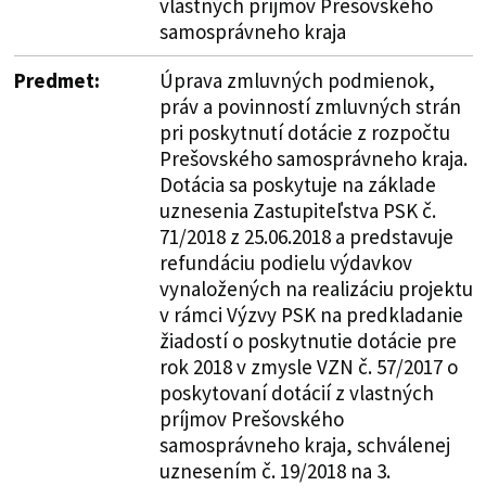
vlastných príjmov Prešovského
samosprávneho kraja
Predmet:
Úprava zmluvných podmienok,
práv a povinností zmluvných strán
pri poskytnutí dotácie z rozpočtu
Prešovského samosprávneho kraja.
Dotácia sa poskytuje na základe
uznesenia Zastupiteľstva PSK č.
71/2018 z 25.06.2018 a predstavuje
refundáciu podielu výdavkov
vynaložených na realizáciu projektu
v rámci Výzvy PSK na predkladanie
žiadostí o poskytnutie dotácie pre
rok 2018 v zmysle VZN č. 57/2017 o
poskytovaní dotácií z vlastných
príjmov Prešovského
samosprávneho kraja, schválenej
uznesením č. 19/2018 na 3.