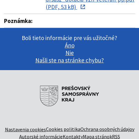
(PDF, 53 kB)
Poznámka:
Boli tieto informácie pre vás užitočné?
Áno
Nie
Našli ste na stránke chybu?
Cookies politika
Ochrana osobných údajov
Nastavenia cookies
Autorské informácie
Kontakty
Mapa stránok
RSS