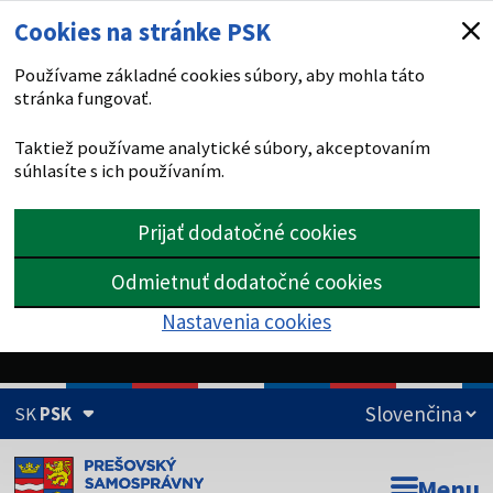
Cookies na stránke PSK
Používame základné cookies súbory, aby mohla táto
stránka fungovať.
Taktiež používame analytické súbory, akceptovaním
súhlasíte s ich používaním.
Prijať dodatočné cookies
Odmietnuť dodatočné cookies
Nastavenia cookies
SK
PSK
Doména psk.sk je oficiálna
Menu