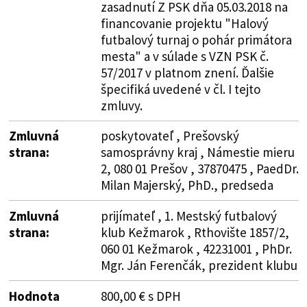
zasadnutí Z PSK dňa 05.03.2018 na
financovanie projektu "Halový
futbalový turnaj o pohár primátora
mesta" a v súlade s VZN PSK č.
57/2017 v platnom znení. Ďalšie
špecifiká uvedené v čl. I tejto
zmluvy.
Zmluvná
poskytovateľ , Prešovský
strana:
samosprávny kraj , Námestie mieru
2, 080 01 Prešov , 37870475 , PaedDr.
Milan Majerský, PhD., predseda
Zmluvná
prijímateľ , 1. Mestský futbalový
strana:
klub Kežmarok , Rthovište 1857/2,
060 01 Kežmarok , 42231001 , PhDr.
Mgr. Ján Ferenčák, prezident klubu
Hodnota
800,00 € s DPH