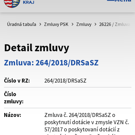
Toto je oficiálna webová stránka Prešovského
samosprávneho kraja. Oficiálne stránky využívajú doménu
psk.sk.
Úradná tabuľa
Zmluvy PSK
Zmluvy
26226 / Zmluva č
Táto stránka je zabezpečená
Detail zmluvy
Buďte pozorní a vždy sa uistite, že zdieľate informácie iba
cez zabezpečenú webovú stránku. Zabezpečená stránka
Zmluva: 264/2018/DRSaSZ
vždy začína https:// pred názvom domény webového sídla.
Číslo v RZ:
264/2018/DRSaSZ
Číslo
zmluvy:
Názov:
Zmluva č. 264/2018/DRSaSZ o
poskytnutí dotácie v zmysle VZN č.
57/2017 o poskytovaní dotácií z