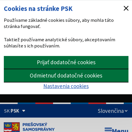
Cookies na stránke PSK
Používame základné cookies súbory, aby mohla táto
stránka fungovať.
Taktiež používame analytické súbory, akceptovaním
súhlasíte s ich používaním.
Prijať dodatočné cookies
Odmietnuť dodatočné cookies
Nastavenia cookies
SK
PSK
Doména psk.sk je oficiálna
Menu