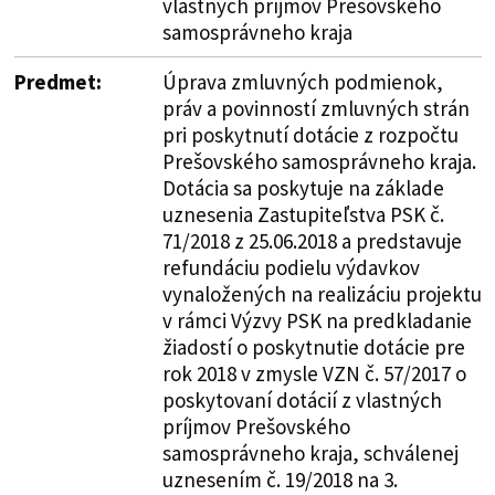
vlastných príjmov Prešovského
samosprávneho kraja
Predmet:
Úprava zmluvných podmienok,
práv a povinností zmluvných strán
pri poskytnutí dotácie z rozpočtu
Prešovského samosprávneho kraja.
Dotácia sa poskytuje na základe
uznesenia Zastupiteľstva PSK č.
71/2018 z 25.06.2018 a predstavuje
refundáciu podielu výdavkov
vynaložených na realizáciu projektu
v rámci Výzvy PSK na predkladanie
žiadostí o poskytnutie dotácie pre
rok 2018 v zmysle VZN č. 57/2017 o
poskytovaní dotácií z vlastných
príjmov Prešovského
samosprávneho kraja, schválenej
uznesením č. 19/2018 na 3.