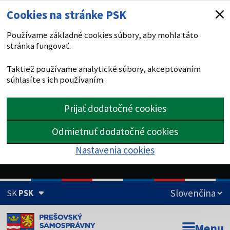
Cookies na stránke PSK
Používame základné cookies súbory, aby mohla táto
stránka fungovať.
Taktiež používame analytické súbory, akceptovaním
súhlasíte s ich používaním.
Prijať dodatočné cookies
Odmietnuť dodatočné cookies
Nastavenia cookies
SK
PSK
Doména psk.sk je oficiálna
Menu