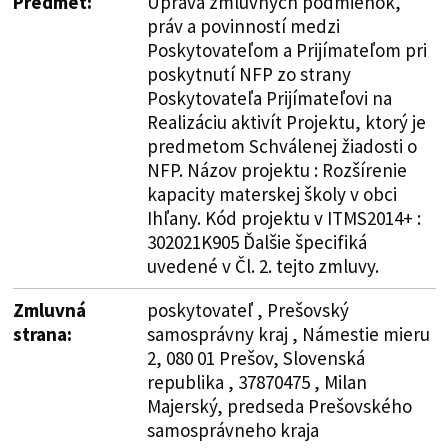
Predmet:
Úprava zmluvných podmienok,
práv a povinností medzi
Poskytovateľom a Prijímateľom pri
poskytnutí NFP zo strany
Poskytovateľa Prijímateľovi na
Realizáciu aktivít Projektu, ktorý je
predmetom Schválenej žiadosti o
NFP. Názov projektu : Rozšírenie
kapacity materskej školy v obci
Ihľany. Kód projektu v ITMS2014+ :
302021K905 Ďalšie špecifiká
uvedené v Čl. 2. tejto zmluvy.
Zmluvná
poskytovateľ , Prešovský
strana:
samosprávny kraj , Námestie mieru
2, 080 01 Prešov, Slovenská
republika , 37870475 , Milan
Majerský, predseda Prešovského
samosprávneho kraja