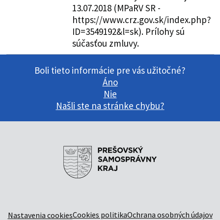
13.07.2018 (MPaRV SR -
https://www.crz.gov.sk/index.php?
ID=3549192&l=sk). Prílohy sú
súčasťou zmluvy.
Boli tieto informácie pre vás užitočné?
Áno
Nie
Našli ste na stránke chybu?
Cookies politika
Ochrana osobných údajov
Nastavenia cookies