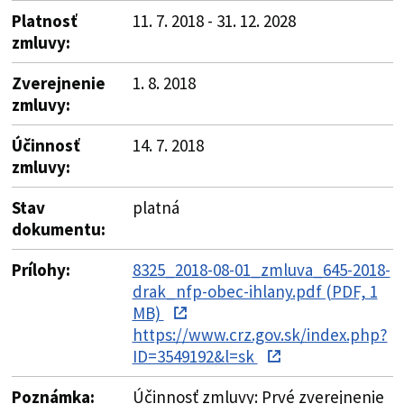
Platnosť
11. 7. 2018 - 31. 12. 2028
zmluvy:
Zverejnenie
1. 8. 2018
zmluvy:
Účinnosť
14. 7. 2018
zmluvy:
Stav
platná
dokumentu:
Prílohy:
8325_2018-08-01_zmluva_645-2018-
drak_nfp-obec-ihlany.pdf (PDF, 1
MB)
https://www.crz.gov.sk/index.php?
ID=3549192&l=sk
Poznámka:
Účinnosť zmluvy: Prvé zverejnenie