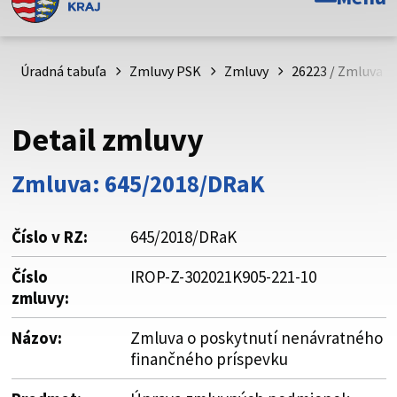
Toto je oficiálna webová stránka Prešovského
samosprávneho kraja. Oficiálne stránky využívajú doménu
psk.sk.
Úradná tabuľa
Zmluvy PSK
Zmluvy
26223 / Zmluva o
Táto stránka je zabezpečená
Detail zmluvy
Buďte pozorní a vždy sa uistite, že zdieľate informácie iba
cez zabezpečenú webovú stránku. Zabezpečená stránka
Zmluva: 645/2018/DRaK
vždy začína https:// pred názvom domény webového sídla.
Číslo v RZ:
645/2018/DRaK
Číslo
IROP-Z-302021K905-221-10
zmluvy:
Názov:
Zmluva o poskytnutí nenávratného
finančného príspevku