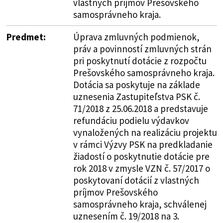
vlastných príjmov Prešovského
samosprávneho kraja.
Predmet:
Úprava zmluvných podmienok,
práv a povinností zmluvných strán
pri poskytnutí dotácie z rozpočtu
Prešovského samosprávneho kraja.
Dotácia sa poskytuje na základe
uznesenia Zastupiteľstva PSK č.
71/2018 z 25.06.2018 a predstavuje
refundáciu podielu výdavkov
vynaložených na realizáciu projektu
v rámci Výzvy PSK na predkladanie
žiadostí o poskytnutie dotácie pre
rok 2018 v zmysle VZN č. 57/2017 o
poskytovaní dotácií z vlastných
príjmov Prešovského
samosprávneho kraja, schválenej
uznesením č. 19/2018 na 3.