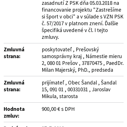
zasadnutí Z PSK dňa 05.03.2018 na
financovanie projektu "Zastrešíme
si šport v obci" a v súlade s VZN PSK
č. 57/2017 v platnom znení. Ďalšie
špecifiká uvedené v čl. I tejto
zmluvy.
Zmluvná
poskytovateľ , Prešovský
strana:
samosprávny kraj , Námestie mieru
2, 080 01 Prešov , 37870475 , PaedDr.
Milan Majerský, PhD., predseda
Zmluvná
prijímateľ , Obec Šandal , Šandal
strana:
15, 091 01 , 00331031 , Jaroslav
Mikula, starosta
Hodnota
900,00 € s DPH
zmluv: