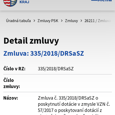
Toto je oficiálna webová stránka Prešovského
samosprávneho kraja. Oficiálne stránky využívajú doménu
psk.sk.
Úradná tabuľa
Zmluvy PSK
Zmluvy
26211 / Zmluva č
Táto stránka je zabezpečená
Detail zmluvy
Buďte pozorní a vždy sa uistite, že zdieľate informácie iba
cez zabezpečenú webovú stránku. Zabezpečená stránka
Zmluva: 335/2018/DRSaSZ
vždy začína https:// pred názvom domény webového sídla.
Číslo v RZ:
335/2018/DRSaSZ
Číslo
zmluvy:
Názov:
Zmluva č. 335/2018/DRSaSZ o
poskytnutí dotácie v zmysle VZN č.
57/2017 o poskytovaní dotácií z