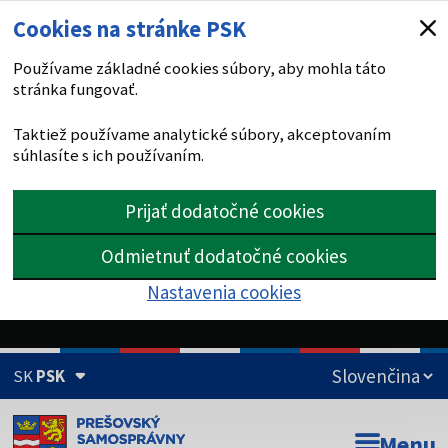
Cookies na stránke PSK
Používame základné cookies súbory, aby mohla táto
stránka fungovať.
Taktiež používame analytické súbory, akceptovaním
súhlasíte s ich používaním.
Prijať dodatočné cookies
Odmietnuť dodatočné cookies
Nastavenia cookies
SK
PSK
Doména psk.sk je oficiálna
Menu