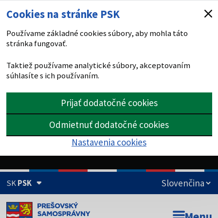
Cookies na stránke PSK
Používame základné cookies súbory, aby mohla táto
stránka fungovať.
Taktiež používame analytické súbory, akceptovaním
súhlasíte s ich používaním.
Prijať dodatočné cookies
Odmietnuť dodatočné cookies
Nastavenia cookies
SK
PSK
Doména psk.sk je oficiálna
Menu