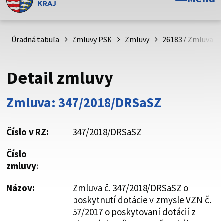
Toto je oficiálna webová stránka Prešovského
samosprávneho kraja. Oficiálne stránky využívajú doménu
psk.sk.
Úradná tabuľa
Zmluvy PSK
Zmluvy
26183 / Zmluva č
Táto stránka je zabezpečená
Detail zmluvy
Buďte pozorní a vždy sa uistite, že zdieľate informácie iba
cez zabezpečenú webovú stránku. Zabezpečená stránka
Zmluva: 347/2018/DRSaSZ
vždy začína https:// pred názvom domény webového sídla.
Číslo v RZ:
347/2018/DRSaSZ
Číslo
zmluvy:
Názov:
Zmluva č. 347/2018/DRSaSZ o
poskytnutí dotácie v zmysle VZN č.
57/2017 o poskytovaní dotácií z