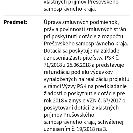
vlastných príjmov Prešovského
samosprávneho kraja.
Predmet:
Úprava zmluvných podmienok,
práv a povinností zmluvných strán
pri poskytnutí dotácie z rozpočtu
Prešovského samosprávneho kraja.
Dotácia sa poskytuje na základe
uznesenia Zastupiteľstva PSK č.
71/2018 z 25.06.2018 a predstavuje
refundáciu podielu výdavkov
vynaložených na realizáciu projektu
v rámci Výzvy PSK na predkladanie
žiadostí o poskytnutie dotácie pre
rok 2018 v zmysle VZN č. 57/2017 o
poskytovaní dotácií z vlastných
príjmov Prešovského
samosprávneho kraja, schválenej
uznesením č. 19/2018 na 3.