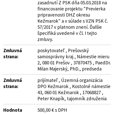
zasadnutí Z PSK dňa 05.03.2018 na
financovanie projektu "Previerka
pripravenosti DHZ okresu
Kežmarok" a v súlade s VZN PSK č.
57/2017 v platnom znení. Ďalšie
špecifiká uvedené v čl. I tejto
zmluvy.
Zmluvná
poskytovateľ , Prešovský
strana:
samosprávny kraj , Námestie mieru
2, 080 01 Prešov , 37870475 , PaedDr.
Milan Majerský, PhD., predseda
Zmluvná
prijímateľ , Územná organizácia
strana:
DPO Kežmarok , Kostolné námestie
43, 060 01 Kežmarok , 17068827 ,
Peter Knapík, tajomník združenia
Hodnota
500,00 € s DPH