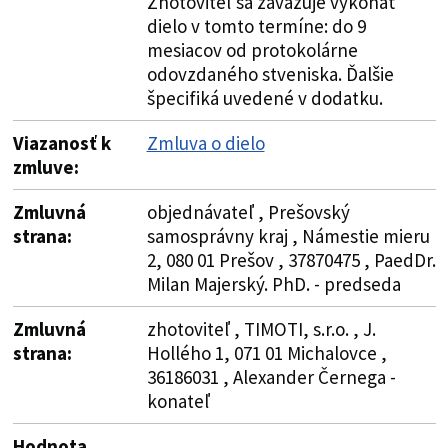
Zhotoviteľ sa zaväzuje vykonať
dielo v tomto termíne: do 9
mesiacov od protokolárne
odovzdaného stveniska. Ďalšie
špecifiká uvedené v dodatku.
Viazanosť k
Zmluva o dielo
zmluve:
Zmluvná
objednávateľ , Prešovský
strana:
samosprávny kraj , Námestie mieru
2, 080 01 Prešov , 37870475 , PaedDr.
Milan Majerský. PhD. - predseda
Zmluvná
zhotoviteľ , TIMOTI, s.r.o. , J.
strana:
Hollého 1, 071 01 Michalovce ,
36186031 , Alexander Černega -
konateľ
Hodnota