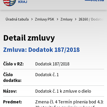
Toto je oficiálna webová stránka Prešovského
samosprávneho kraja. Oficiálne stránky využívajú doménu
psk.sk.
Úradná tabuľa
Zmluvy PSK
Zmluvy
26160 / Dodatok č
Táto stránka je zabezpečená
Detail zmluvy
Buďte pozorní a vždy sa uistite, že zdieľate informácie iba
cez zabezpečenú webovú stránku. Zabezpečená stránka
Zmluva: Dodatok 187/2018
vždy začína https:// pred názvom domény webového sídla.
Číslo v RZ:
Dodatok 187/2018
Číslo
Dodatok č. 1
dodatku:
Názov:
Dodatok č. 1 k zmluve o dielo
Predmet:
Zmena čl. 4 Termín plnenia bod 4.3: