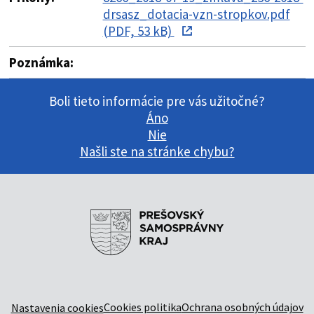
drsasz_dotacia-vzn-stropkov.pdf
(PDF, 53 kB)
Poznámka:
Boli tieto informácie pre vás užitočné?
Áno
Nie
Našli ste na stránke chybu?
Cookies politika
Ochrana osobných údajov
Nastavenia cookies