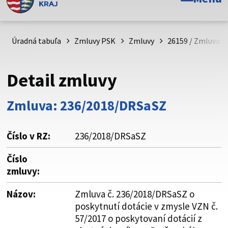
Toto je oficiálna webová stránka Prešovského
samosprávneho kraja. Oficiálne stránky využívajú doménu
psk.sk.
Úradná tabuľa
Zmluvy PSK
Zmluvy
26159 / Zmluva č
Táto stránka je zabezpečená
Detail zmluvy
Buďte pozorní a vždy sa uistite, že zdieľate informácie iba
cez zabezpečenú webovú stránku. Zabezpečená stránka
Zmluva: 236/2018/DRSaSZ
vždy začína https:// pred názvom domény webového sídla.
Číslo v RZ:
236/2018/DRSaSZ
Číslo
zmluvy:
Názov:
Zmluva č. 236/2018/DRSaSZ o
poskytnutí dotácie v zmysle VZN č.
57/2017 o poskytovaní dotácií z