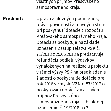
vlastných príjmov Prešovského
samosprávneho kraja.
Predmet:
Úprava zmluvných podmienok,
práv a povinností zmluvných strán
pri poskytnutí dotácie z rozpočtu
Prešovského samosprávneho kraja.
Dotácia sa poskytuje na základe
uznesenia Zastupiteľstva PSK č.
71/2018 z 25.06.2018 a predstavuje
refundáciu podielu výdavkov
vynaložených na realizáciu projektu
v rámci Výzvy PSK na predkladanie
žiadostí o poskytnutie dotácie pre
rok 2018 v zmysle VZN č. 57/2017 o
poskytovaní dotácií z vlastných
príjmov Prešovského
samosprávneho kraja, schválenej
uznesením č. 19/2018 na 3.