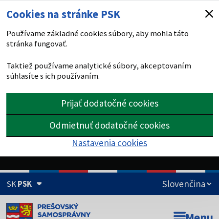
Cookies na stránke PSK
Používame základné cookies súbory, aby mohla táto
stránka fungovať.
Taktiež používame analytické súbory, akceptovaním
súhlasíte s ich používaním.
Prijať dodatočné cookies
Odmietnuť dodatočné cookies
Nastavenia cookies
SK
PSK
Doména psk.sk je oficiálna
Menu