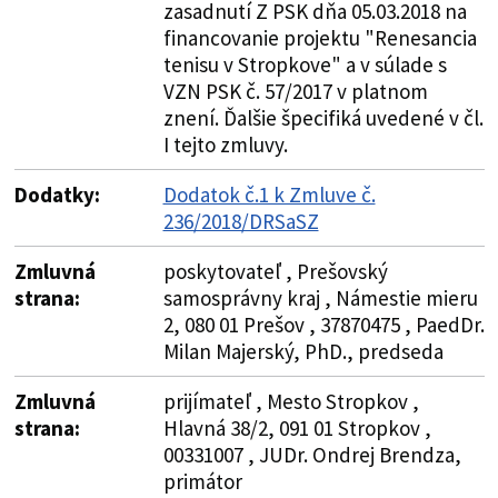
zasadnutí Z PSK dňa 05.03.2018 na
financovanie projektu "Renesancia
tenisu v Stropkove" a v súlade s
VZN PSK č. 57/2017 v platnom
znení. Ďalšie špecifiká uvedené v čl.
I tejto zmluvy.
Dodatky:
Dodatok č.1 k Zmluve č.
236/2018/DRSaSZ
Zmluvná
poskytovateľ , Prešovský
strana:
samosprávny kraj , Námestie mieru
2, 080 01 Prešov , 37870475 , PaedDr.
Milan Majerský, PhD., predseda
Zmluvná
prijímateľ , Mesto Stropkov ,
strana:
Hlavná 38/2, 091 01 Stropkov ,
00331007 , JUDr. Ondrej Brendza,
primátor