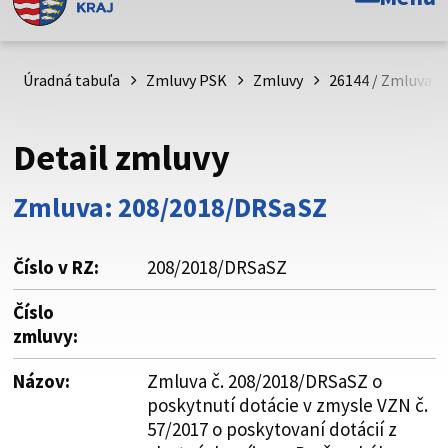
Toto je oficiálna webová stránka Prešovského
samosprávneho kraja. Oficiálne stránky využívajú doménu
psk.sk.
Úradná tabuľa
Zmluvy PSK
Zmluvy
26144 / Zmluva č
Táto stránka je zabezpečená
Detail zmluvy
Buďte pozorní a vždy sa uistite, že zdieľate informácie iba
cez zabezpečenú webovú stránku. Zabezpečená stránka
Zmluva: 208/2018/DRSaSZ
vždy začína https:// pred názvom domény webového sídla.
Číslo v RZ:
208/2018/DRSaSZ
Číslo
zmluvy:
Názov:
Zmluva č. 208/2018/DRSaSZ o
poskytnutí dotácie v zmysle VZN č.
57/2017 o poskytovaní dotácií z