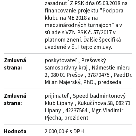
zasadnutí Z PSK dňa 05.03.2018 na
financovanie projektu "Podpora
klubu na ME 2018 a na
medzinárodných turnajoch" a v
súlade s VZN PSK č. 57/2017 v
platnom znení. Ďalšie špecifiká
uvedené v čl. I tejto zmluvy.
Zmluvná
poskytovateľ , Prešovský
strana:
samosprávny kraj , Námestie mieru
2, 080 01 Prešov , 37870475 , PaedDr.
Milan Majerský, PhD., predseda
Zmluvná
prijímateľ , Speed badmintonový
strana:
klub Lipany , Kukučínova 58, 082 71
Lipany , 42237564 , Mgr. Vladimír
Pjecha, prezident
Hodnota
2 000,00 € s DPH