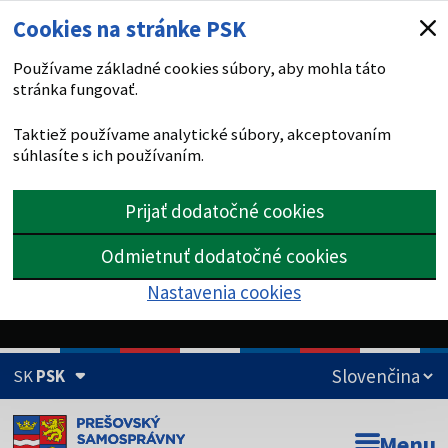
Cookies na stránke PSK
Používame základné cookies súbory, aby mohla táto
stránka fungovať.
Taktiež používame analytické súbory, akceptovaním
súhlasíte s ich používaním.
Prijať dodatočné cookies
Odmietnuť dodatočné cookies
Nastavenia cookies
SK
PSK
Doména psk.sk je oficiálna
Menu