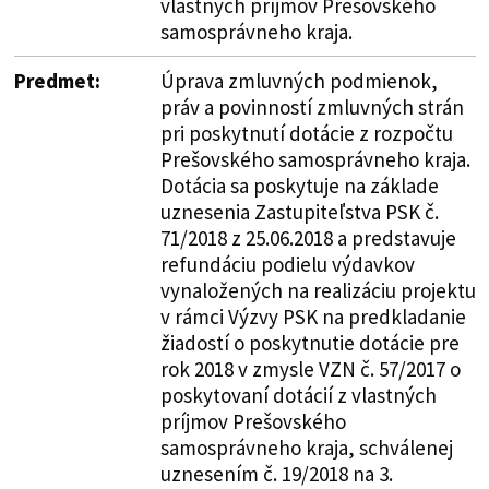
vlastných príjmov Prešovského
samosprávneho kraja.
Predmet:
Úprava zmluvných podmienok,
práv a povinností zmluvných strán
pri poskytnutí dotácie z rozpočtu
Prešovského samosprávneho kraja.
Dotácia sa poskytuje na základe
uznesenia Zastupiteľstva PSK č.
71/2018 z 25.06.2018 a predstavuje
refundáciu podielu výdavkov
vynaložených na realizáciu projektu
v rámci Výzvy PSK na predkladanie
žiadostí o poskytnutie dotácie pre
rok 2018 v zmysle VZN č. 57/2017 o
poskytovaní dotácií z vlastných
príjmov Prešovského
samosprávneho kraja, schválenej
uznesením č. 19/2018 na 3.