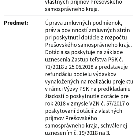
vlastných príjmov Prešovského
samosprávneho kraja.
Predmet:
Úprava zmluvných podmienok,
práv a povinností zmluvných strán
pri poskytnutí dotácie z rozpočtu
Prešovského samosprávneho kraja.
Dotácia sa poskytuje na základe
uznesenia Zastupiteľstva PSK č.
71/2018 z 25.06.2018 a predstavuje
refundáciu podielu výdavkov
vynaložených na realizáciu projektu
v rámci Výzvy PSK na predkladanie
žiadostí o poskytnutie dotácie pre
rok 2018 v zmysle VZN č. 57/2017 o
poskytovaní dotácií z vlastných
príjmov Prešovského
samosprávneho kraja, schválenej
uznesením č. 19/2018 na 3.