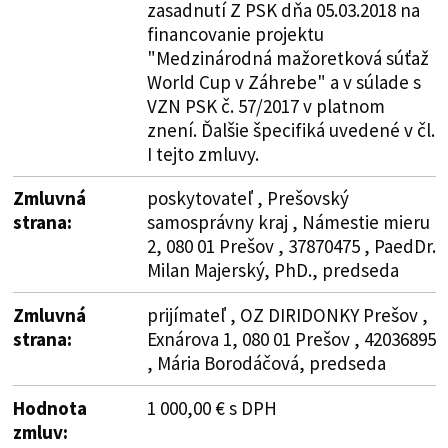
zasadnutí Z PSK dňa 05.03.2018 na
financovanie projektu
"Medzinárodná mažoretková súťaž
World Cup v Záhrebe" a v súlade s
VZN PSK č. 57/2017 v platnom
znení. Ďalšie špecifiká uvedené v čl.
I tejto zmluvy.
Zmluvná
poskytovateľ , Prešovský
strana:
samosprávny kraj , Námestie mieru
2, 080 01 Prešov , 37870475 , PaedDr.
Milan Majerský, PhD., predseda
Zmluvná
prijímateľ , OZ DIRIDONKY Prešov ,
strana:
Exnárova 1, 080 01 Prešov , 42036895
, Mária Borodáčová, predseda
Hodnota
1 000,00 € s DPH
zmluv: