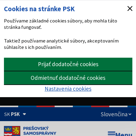
Cookies na stránke PSK
Používame základné cookies súbory, aby mohla táto
stránka fungovať.
Taktiež používame analytické súbory, akceptovaním
súhlasíte s ich používaním.
Prijať dodatočné cookies
Odmietnuť dodatočné cookies
Nastavenia cookies
SK
PSK
Doména psk.sk je oficiálna
Menu