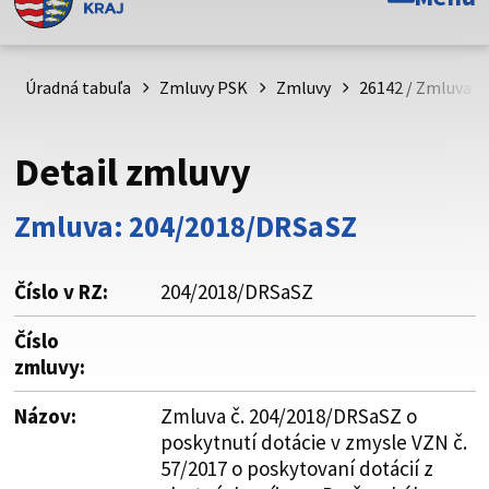
Toto je oficiálna webová stránka Prešovského
samosprávneho kraja. Oficiálne stránky využívajú doménu
psk.sk.
Úradná tabuľa
Zmluvy PSK
Zmluvy
26142 / Zmluva č
Táto stránka je zabezpečená
Detail zmluvy
Buďte pozorní a vždy sa uistite, že zdieľate informácie iba
cez zabezpečenú webovú stránku. Zabezpečená stránka
Zmluva: 204/2018/DRSaSZ
vždy začína https:// pred názvom domény webového sídla.
Číslo v RZ:
204/2018/DRSaSZ
Číslo
zmluvy:
Názov:
Zmluva č. 204/2018/DRSaSZ o
poskytnutí dotácie v zmysle VZN č.
57/2017 o poskytovaní dotácií z