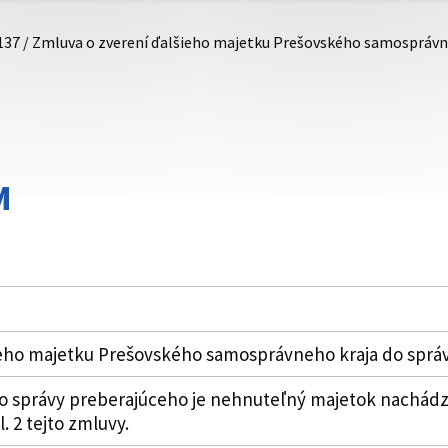
137 / Zmluva o zverení ďalšieho majetku Prešovského samosprávn
M
ieho majetku Prešovského samosprávneho kraja do sprá
 správy preberajúceho je nehnuteľný majetok nachádza
l. 2 tejto zmluvy.