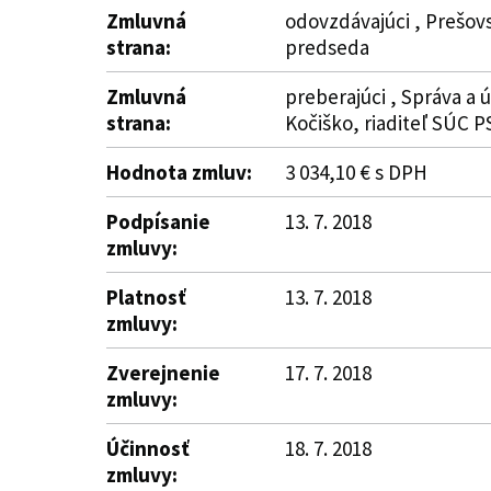
Zmluvná
odovzdávajúci , Prešovs
strana:
predseda
Zmluvná
preberajúci , Správa a 
strana:
Kočiško, riaditeľ SÚC P
Hodnota zmluv:
3 034,10 € s DPH
Podpísanie
13. 7. 2018
zmluvy:
Platnosť
13. 7. 2018
zmluvy:
Zverejnenie
17. 7. 2018
zmluvy:
Účinnosť
18. 7. 2018
zmluvy: