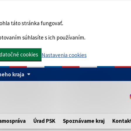
hla táto stránka fungovať.
tovaním súhlasíte s ich používaním.
datočné cookies
Nastavenia cookies
eho kraja
Táto stránka je zabezpe
Buďte pozorní a vždy sa ui
ého samosprávneho kraja.
zabezpečenú webovú strá
https:// pred názvom dom
amospráva
Úrad PSK
Spoznávame kraj
Kontak