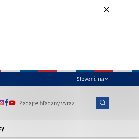
čená
ODKAZ SA OTVORÍ NA NOVEJ KARTE
ODKAZ SA OTVORÍ NA NOVEJ KARTE
ODKAZ SA OTVORÍ NA NOVEJ KARTE
stite, že zdieľate informácie iba cez
nku. Zabezpečená stránka vždy začína
ény webového sídla.
ty