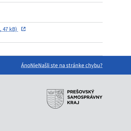
 47 kB)
Áno
Nie
Našli ste na stránke chybu?