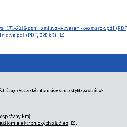
a_171-2018-dsm_zmluva-o-zvereni-kezmarok.pdf (PDF,
stnictva.pdf (PDF, 328 kB)
ch údajov
Autorské informácie
Kontakty
Mapa stránok
správny kraj.
uálom elektronických služieb
.