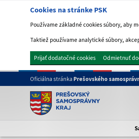
Cookies na stránke PSK
Používame základné cookies súbory, aby mo
Taktiež používame analytické súbory, akcep
Prijať dodatočné cookies
Odmietnuť do
PRESKOČIŤ NA HLAVNÝ OBSAH
Oficiálna stránka
Prešovského samosprávn
Doména psk.sk je oficiálna
Toto je oficiálna webová stránka Prešovsk
Oficiálne stránky využívajú doménu psk.sk.
S