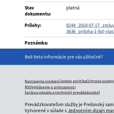
Stav
platná
dokumentu:
Prílohy:
8244_2018-07-17_zmluv
3636_priloha-1-list-vla
Poznámka:
Boli tieto informácie pre vás užitočné?
Cookies politika
Ochrana osobný
Nastavenia cookies
RSS
Vyhlásenie o prístupnosti
Správca obsahu a technický prevádzkovateľ
Prevádzkovateľom služby je Prešovský samo
Vytvorené v súlade s
Jednotným dizajn man