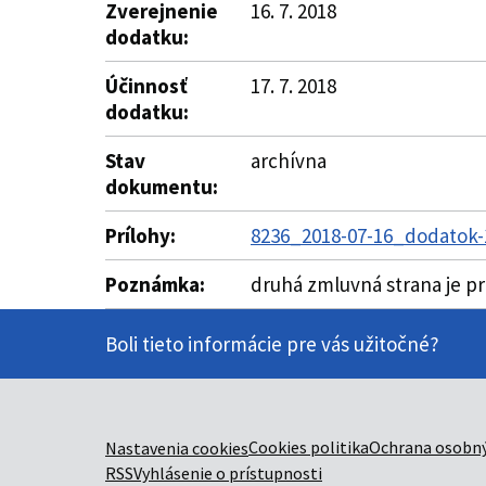
Zverejnenie
16. 7. 2018
dodatku:
Účinnosť
17. 7. 2018
dodatku:
Stav
archívna
dokumentu:
Prílohy:
8236_2018-07-16_dodatok-
Poznámka:
druhá zmluvná strana je p
Boli tieto informácie pre vás užitočné?
Cookies politika
Ochrana osobný
Nastavenia cookies
RSS
Vyhlásenie o prístupnosti