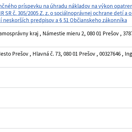
nčného príspevku na úhradu nákladov na výkon opatrení 
 SR č. 305/2005 Z. z. o sociálnoprávnej ochrane detí a 
í neskorších predpisov a § 51 Občianskeho zákonníka
amosprávny kraj , Námestie mieru 2, 080 01 Prešov , 378
esto Prešov , Hlavná č. 73, 080 01 Prešov , 00327646 , 