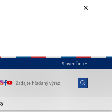
čená
ODKAZ SA OTVORÍ NA NOVEJ KARTE
ODKAZ SA OTVORÍ NA NOVEJ KARTE
ODKAZ SA OTVORÍ NA NOVEJ KARTE
stite, že zdieľate informácie iba cez
nku. Zabezpečená stránka vždy začína
ény webového sídla.
ty