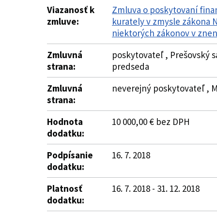
Viazanosť k
Zmluva o poskytovaní fina
zmluve:
kurately v zmysle zákona NR
niektorých zákonov v znen
Zmluvná
poskytovateľ , Prešovský s
strana:
predseda
Zmluvná
neverejný poskytovateľ , M
strana:
Hodnota
10 000,00 € bez DPH
dodatku:
Podpísanie
16. 7. 2018
dodatku:
Platnosť
16. 7. 2018 - 31. 12. 2018
dodatku: