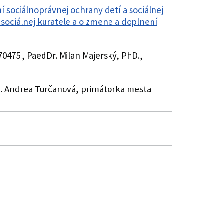
sociálnoprávnej ochrany detí a sociálnej
o sociálnej kuratele a o zmene a doplnení
70475 , PaedDr. Milan Majerský, PhD.,
Ing. Andrea Turčanová, primátorka mesta