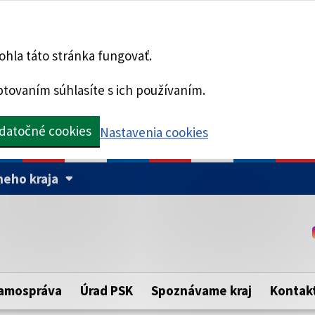
hla táto stránka fungovať.
tovaním súhlasíte s ich používaním.
datočné cookies
Nastavenia cookies
eho kraja
Táto stránka je zabezpe
Buďte pozorní a vždy sa ui
ého samosprávneho kraja.
zabezpečenú webovú strá
https:// pred názvom dom
amospráva
Úrad PSK
Spoznávame kraj
Kontak