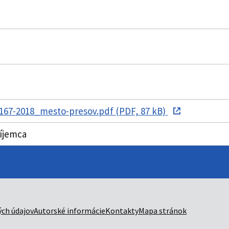
167-2018_mesto-presov.pdf (PDF, 87 kB)
ríjemca
ch údajov
Autorské informácie
Kontakty
Mapa stránok