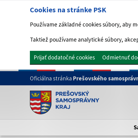
Cookies na stránke PSK
Používame základné cookies súbory, aby mo
Taktiež používame analytické súbory, akcep
Prijať dodatočné cookies
Odmietnuť do
PRESKOČIŤ NA HLAVNÝ OBSAH
Oficiálna stránka
Prešovského samosprávn
Doména psk.sk je oficiálna
Toto je oficiálna webová stránka Prešovsk
Oficiálne stránky využívajú doménu psk.sk.
S