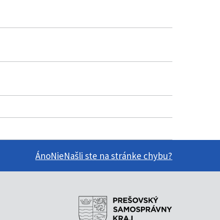
Áno
Nie
Našli ste na stránke chybu?