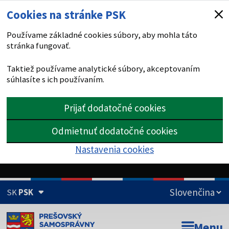
Cookies na stránke PSK
Používame základné cookies súbory, aby mohla táto
stránka fungovať.
Taktiež používame analytické súbory, akceptovaním
súhlasíte s ich používaním.
Prijať dodatočné cookies
Odmietnuť dodatočné cookies
Nastavenia cookies
SK
PSK
Doména psk.sk je oficiálna
Menu