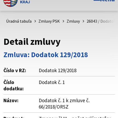
Toto je oficiálna webová stránka Prešovského
samosprávneho kraja. Oficiálne stránky využívajú doménu
psk.sk.
Úradná tabuľa
Zmluvy PSK
Zmluvy
26043 / Dodatok č
Táto stránka je zabezpečená
Detail zmluvy
Buďte pozorní a vždy sa uistite, že zdieľate informácie iba
cez zabezpečenú webovú stránku. Zabezpečená stránka
Zmluva: Dodatok 129/2018
vždy začína https:// pred názvom domény webového sídla.
Číslo v RZ:
Dodatok 129/2018
Číslo
Dodatok č. 1
dodatku:
Názov:
Dodatok č. 1 k zmluve č.
66/2018/ORSZ