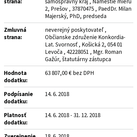
strana:
samosprávny kraj , Námestie mieru
2, Prešov , 37870475 , PaedDr. Milan
Majerský, PhD, predseda
Zmluvná
neverejný poskytovateľ ,
strana:
Občianske združenie Konkordia-
Lat. Svornosť , Košická 2, 054 01
Levoča , 42228051 , Mgr. Roman
Gažúr, štatutárny zástupca
Hodnota
63 807,00 € bez DPH
dodatku:
Podpísanie
14. 6. 2018
dodatku:
Platnosť
14. 6. 2018 - 31. 12. 2018
dodatku:
Zverejnenie
18. 6. 2018