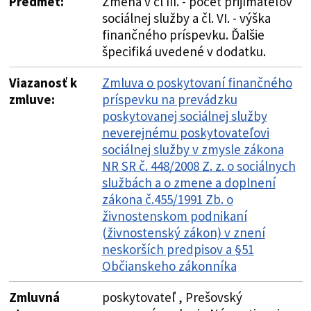
Predmet:
Zmena v čl III. - počet prijímateľov
sociálnej služby a čl. VI. - výška
finančného príspevku. Ďalšie
špecifiká uvedené v dodatku.
Viazanosť k
Zmluva o poskytovaní finančného
zmluve:
príspevku na prevádzku
poskytovanej sociálnej služby
neverejnému poskytovateľovi
sociálnej služby v zmysle zákona
NR SR č. 448/2008 Z. z. o sociálnych
službách a o zmene a doplnení
zákona č.455/1991 Zb. o
živnostenskom podnikaní
(živnostenský zákon) v znení
neskorších predpisov a §51
Občianskeho zákonníka
Zmluvná
poskytovateľ , Prešovský