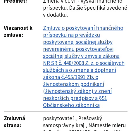
Predmet:
Zmena v čl. VI. - výška finančného
príspevku. Ďalšie špecifiká uvedené
v dodatku.
Viazanosť k
Zmluva o poskytovaní finančného
zmluve:
príspevku na prevádzku
poskytovanej sociálnej služby
neverejnému poskytovateľovi
sociálnej služby v zmysle zákona
NR SR č. 448/2008 Z. z. o sociálnych
službách a o zmene a doplnení
zákona č.455/1991 Zb. o
živnostenskom podnikaní
(živnostenský zákon) v znení
neskorších predpisov a §51
Občianskeho zákonníka
Zmluvná
poskytovateľ , Prešovský
strana:
samosprávny kraj , Námestie mieru