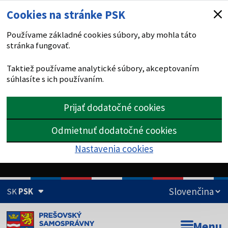
Cookies na stránke PSK
Používame základné cookies súbory, aby mohla táto
stránka fungovať.
Taktiež používame analytické súbory, akceptovaním
súhlasíte s ich používaním.
Prijať dodatočné cookies
Odmietnuť dodatočné cookies
Nastavenia cookies
SK
PSK
Doména psk.sk je oficiálna
Menu