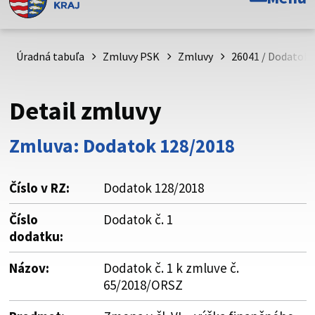
Toto je oficiálna webová stránka Prešovského
samosprávneho kraja. Oficiálne stránky využívajú doménu
psk.sk.
Úradná tabuľa
Zmluvy PSK
Zmluvy
26041 / Dodatok č
Táto stránka je zabezpečená
Detail zmluvy
Buďte pozorní a vždy sa uistite, že zdieľate informácie iba
cez zabezpečenú webovú stránku. Zabezpečená stránka
Zmluva: Dodatok 128/2018
vždy začína https:// pred názvom domény webového sídla.
Číslo v RZ:
Dodatok 128/2018
Číslo
Dodatok č. 1
dodatku:
Názov:
Dodatok č. 1 k zmluve č.
65/2018/ORSZ