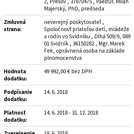
2, Prešov , 37870475 , PaedDr. Milan
Majerský, PhD, predseda
Zmluvná
neverejný poskytovateľ ,
strana:
Spoločnosť priateľov detí, mládeže
a rodín vo Svidníku , Dlhá 509/9, 089
01 Svidník , 36150282 , Mgr. Marek
Fek, oprávnená osoba na základe
plnomocenstva
Hodnota
49 992,00 € bez DPH
dodatku:
Podpísanie
14. 6. 2018
dodatku:
Platnosť
14. 6. 2018 - 31. 12. 2018
dodatku:
Zverejnenie
18. 6. 2018